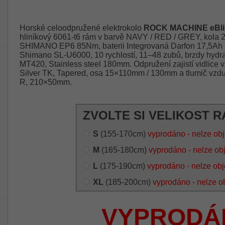
Horské celoodpružené elektrokolo
ROCK MACHINE eBliz
hliníkový 6061-t6 rám v barvě NAVY / RED / GREY, kola 2
SHIMANO EP6 85Nm, baterii Integrovaná Darfon 17,5Ah
Shimano SL-U6000, 10 rychlostí, 11–48 zubů, brzdy hydr
MT420, Stainless steel 180mm. Odpružení zajistí vidlic
Silver TK, Tapered, osa 15×110mm / 130mm a tlumič vz
R, 210×50mm.
ZVOLTE SI VELIKOST R
S
(155-170cm)
vyprodáno - nelze ob
M
(165-180cm)
vyprodáno - nelze ob
L
(175-190cm)
vyprodáno - nelze ob
XL
(185-200cm)
vyprodáno - nelze o
VYPRODÁ