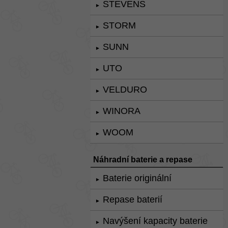
STEVENS
►
STORM
►
SUNN
►
UTO
►
VELDURO
►
WINORA
►
WOOM
►
Náhradní baterie a repase
Baterie originální
►
Repase baterií
►
Navýšení kapacity baterie
►