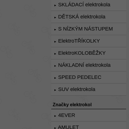
SKLÁDACÍ elektrokola
►
DĚTSKÁ elektrokola
►
S NÍZKÝM NÁSTUPEM
►
ElektroTŘÍKOLKY
►
ElektroKOLOBĚŽKY
►
NÁKLADNÍ elektrokola
►
SPEED PEDELEC
►
SUV elektrokola
►
Značky elektrokol
4EVER
►
AMULET
►