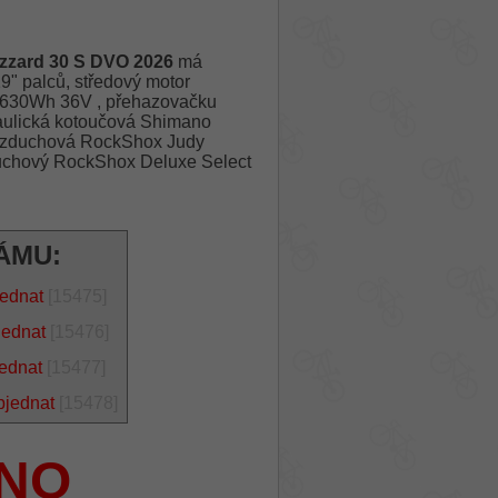
zard 30 S DVO 2026
má
9" palců, středový motor
 630Wh 36V , přehazovačku
aulická kotoučová Shimano
e vzduchová RockShox Judy
duchový RockShox Deluxe Select
ÁMU:
jednat
[15475]
jednat
[15476]
jednat
[15477]
bjednat
[15478]
NO