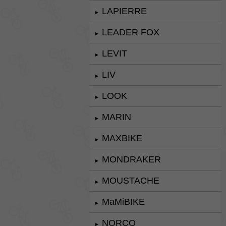
LAPIERRE
►
LEADER FOX
►
LEVIT
►
LIV
►
LOOK
►
MARIN
►
MAXBIKE
►
MONDRAKER
►
MOUSTACHE
►
MaMiBIKE
►
NORCO
►