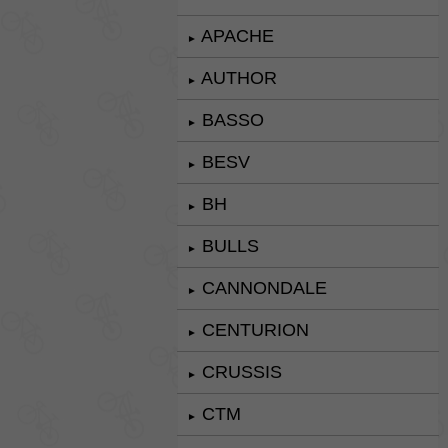
APACHE
►
AUTHOR
►
BASSO
►
BESV
►
BH
►
BULLS
►
CANNONDALE
►
CENTURION
►
CRUSSIS
►
CTM
►