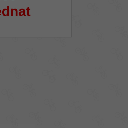
ednat