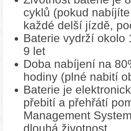
cyklů (pokud nabíjíte
každé delší jízdě, po
Baterie vydrží okolo
9 let
Doba nabíjení na 80%
hodiny (plné nabití o
Baterie je elektronic
přebití a přehřátí p
Management System),
dlouhá životnost