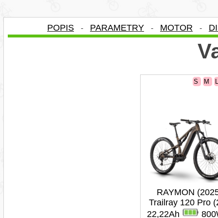
POPIS
PARAMETRY
MOTOR
D
-
-
-
Va
S
M
RAYMON (2025
Trailray 120 Pro (
22,22Ah
800