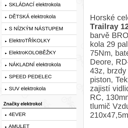
SKLÁDACÍ elektrokola
►
Horské cel
DĚTSKÁ elektrokola
►
Trailray 1
S NÍZKÝM NÁSTUPEM
►
barvě BR
ElektroTŘÍKOLKY
►
kola 29 p
75Nm, bat
ElektroKOLOBĚŽKY
►
Deore, RD-
NÁKLADNÍ elektrokola
►
43z, brzdy
SPEED PEDELEC
piston, Te
►
zajistí vi
SUV elektrokola
►
RC, 130mm
Značky elektrokol
tlumič Vzd
210x47,5
4EVER
►
AMULET
►