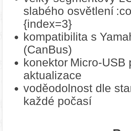
slabého osvětlení :c
{index=3}
kompatibilita s Yam
(CanBus)
konektor Micro‑USB p
aktualizace
voděodolnost dle sta
každé počasí