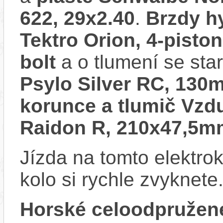
622, 29x2.40
.
Brzdy h
Tektro Orion, 4-pisto
bolt
a o tlumení se sta
Psylo Silver RC, 130
korunce a tlumič Vz
Raidon R, 210x47,5m
Jízda na tomto elektrok
kolo si rychle zvyknete
Horské celoodpružen