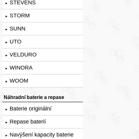
STEVENS
►
STORM
►
SUNN
►
UTO
►
VELDURO
►
WINORA
►
WOOM
►
Náhradní baterie a repase
Baterie originální
►
Repase baterií
►
Navýšení kapacity baterie
►