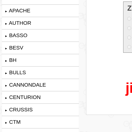
Z
APACHE
►
AUTHOR
►
BASSO
►
BESV
►
BH
►
BULLS
►
j
CANNONDALE
►
CENTURION
►
CRUSSIS
►
CTM
►