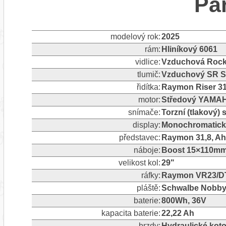
Pa
modelový rok:
2025
rám:
Hliníkový 6061
vidlice:
Vzduchová RockS
tlumič:
Vzduchový SR S
řidítka:
Raymon Riser 31
motor:
Středový YAMA
snímače:
Torzní (tlakový)
display:
Monochromatický
představec:
Raymon 31,8, A
náboje:
Boost 15×110mm 
velikost kol:
29"
ráfky:
Raymon VR23/DT2
pláště:
Schwalbe Nobby N
baterie:
800Wh, 36V
kapacita baterie:
22,22 Ah
brzdy:
Hydraulické koto