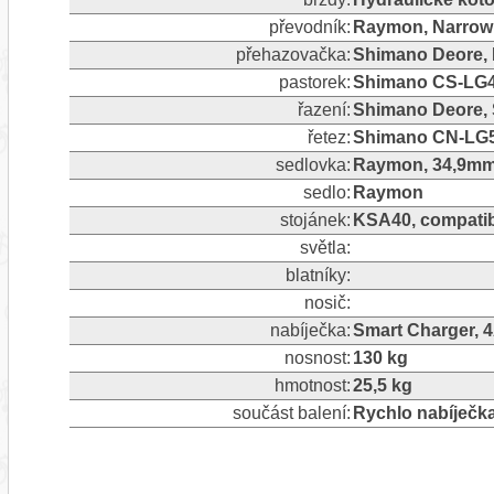
převodník:
Raymon, Narrow 
přehazovačka:
Shimano Deore, R
pastorek:
Shimano CS-LG4
řazení:
Shimano Deore, 
řetez:
Shimano CN-LG
sedlovka:
Raymon, 34,9mm
sedlo:
Raymon
stojánek:
KSA40, compatib
světla:
blatníky:
nosič:
nabíječka:
Smart Charger, 
nosnost:
130 kg
hmotnost:
25,5 kg
součást balení:
Rychlo nabíječk