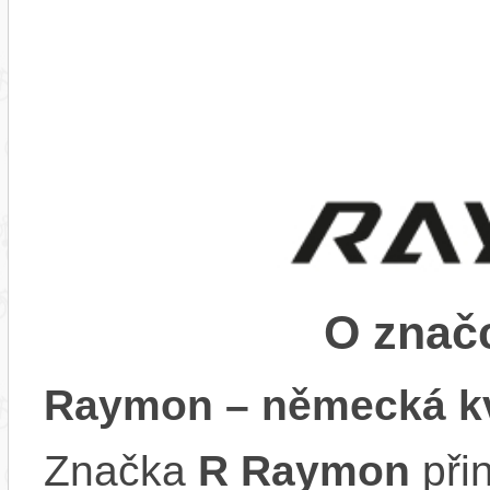
O zna
Raymon – německá kv
Značka
R Raymon
při