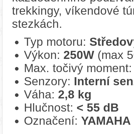
trekkingy, víkendové tú
stezkách.
Typ motoru:
Středov
Výkon:
250W
(max 
Max. točivý moment
Senzory:
Interní se
Váha:
2,8 kg
Hlučnost:
< 55 dB
Označení:
YAMAHA 