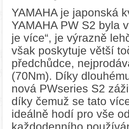
YAMAHA je japonská kva
YAMAHA PW S2 byla vyvi
je více“, je výrazně le
však poskytuje větší t
předchůdce, nejprodáv
(70Nm). Díky dlouhému
nová PWseries S2 zážit
díky čemuž se tato ví
ideálně hodí pro vše o
každodenního používá