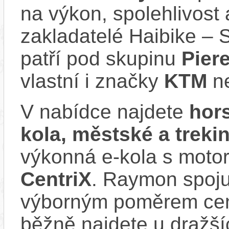
na výkon, spolehlivost 
zakladatelé Haibike – 
patří pod skupinu
Pier
vlastní i značky
KTM
n
V nabídce najdete
hors
kola, městské a trek
výkonná e‑kola s moto
CentriX
. Raymon spoju
výborným poměrem cen
běžně najdete u dražší