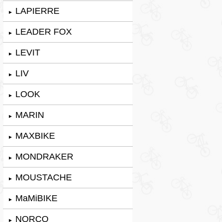
LAPIERRE
►
LEADER FOX
►
LEVIT
►
LIV
►
LOOK
►
MARIN
►
MAXBIKE
►
MONDRAKER
►
MOUSTACHE
►
MaMiBIKE
►
NORCO
►