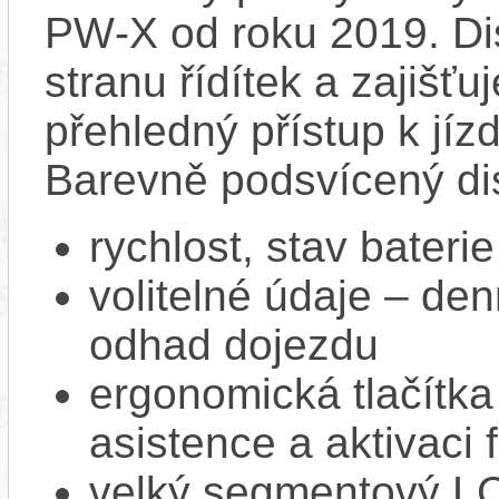
PW‑X od roku 2019. Dis
stranu řídítek a zajišť
přehledný přístup k jízd
Barevně podsvícený dis
rychlost, stav bateri
volitelné údaje – den
odhad dojezdu
ergonomická tlačítka
asistence a aktivac
velký segmentový LCD