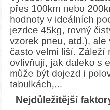
přes 100km nebo 200km
hodnoty v ideálních p
jezdce 45kg, rovný čistý
vzorek pneu, atd.), ale
často velmi liší. Zálež
ovlivňují, jak daleko s
může být dojezd i polo
tabulkách,...
Nejdůležitější faktor