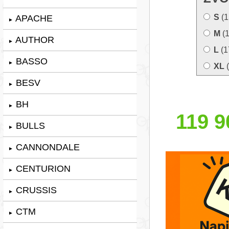
S
(1
APACHE
►
M
(
AUTHOR
►
L
(1
BASSO
►
XL
(
BESV
►
BH
►
119 9
BULLS
►
CANNONDALE
►
CENTURION
►
CRUSSIS
►
CTM
►