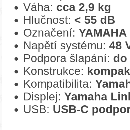
Váha:
cca 2,9 kg
Hlučnost:
< 55 dB
Označení:
YAMAHA 
Napětí systému:
48 
Podpora šlapání:
do
Konstrukce:
kompak
Kompatibilita:
Yamah
Displej:
Yamaha Link
USB:
USB-C podpo