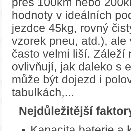
přes 100km nebo 200km
hodnoty v ideálních p
jezdce 45kg, rovný čistý
vzorek pneu, atd.), ale
často velmi liší. Zálež
ovlivňují, jak daleko s
může být dojezd i polo
tabulkách,...
Nejdůležitější faktor
Kapacita baterie a 