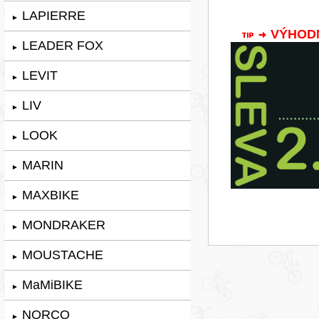
LAPIERRE
►
VÝHODNÁ
LEADER FOX
►
LEVIT
►
LIV
►
LOOK
►
MARIN
►
MAXBIKE
►
MONDRAKER
►
MOUSTACHE
►
MaMiBIKE
►
NORCO
►