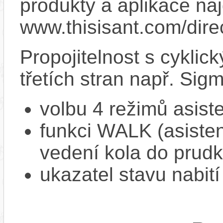
produkty a aplikace na
www.thisisant.com/dire
Propojitelnost s cykli
třetích stran např. Si
volbu 4 režimů asist
funkci WALK (asistent
vedení kola do prud
ukazatel stavu nabití