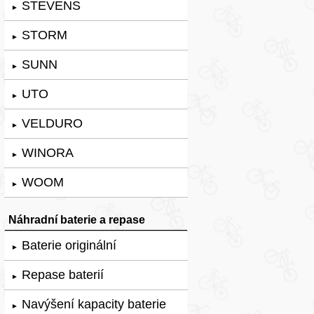
STEVENS
►
STORM
►
SUNN
►
UTO
►
VELDURO
►
WINORA
►
WOOM
►
Náhradní baterie a repase
Baterie originální
►
Repase baterií
►
Navýšení kapacity baterie
►