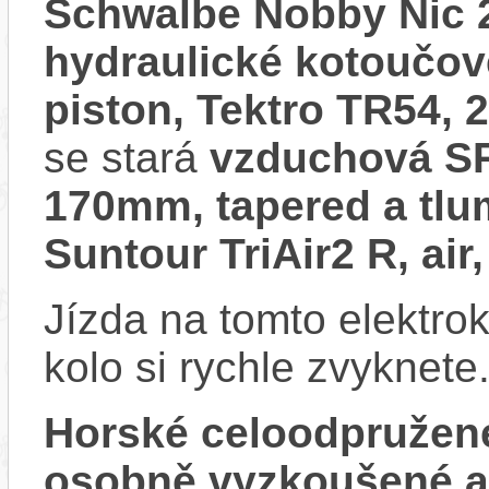
Schwalbe Nobby Nic 2
hydraulické kotoučov
piston, Tektro TR54, 
se stará
vzduchová SR
170mm, tapered a tl
Suntour TriAir2 R, ai
Jízda na tomto elektrok
kolo si rychle zvyknete
Horské celoodpružen
osobně vyzkoušené 