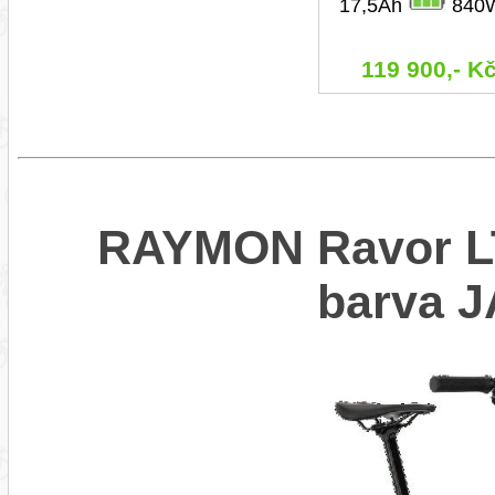
17,5Ah
840
119 900,- K
RAYMON Ravor LT
barva 