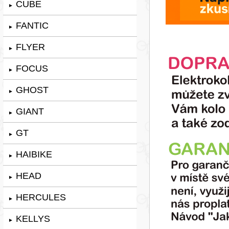
CUBE
►
FANTIC
►
FLYER
►
FOCUS
►
GHOST
►
GIANT
►
GT
►
HAIBIKE
►
HEAD
►
HERCULES
►
KELLYS
►