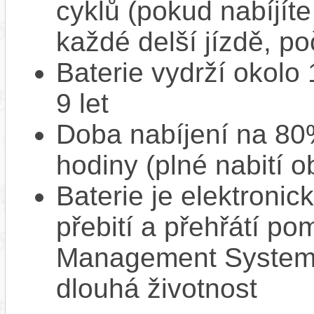
cyklů (pokud nabíjíte
každé delší jízdě, po
Baterie vydrží okolo
9 let
Doba nabíjení na 80%
hodiny (plné nabití o
Baterie je elektronic
přebití a přehřátí p
Management System),
dlouhá životnost