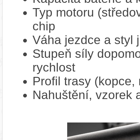
Typ motoru (středov
chip
Váha jezdce a styl j
Stupeň síly dopomo
rychlost
Profil trasy (kopce,
Nahuštění, vzorek a