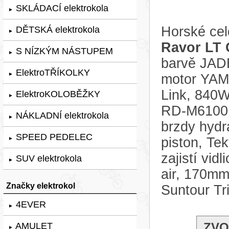
SKLÁDACÍ elektrokola
►
Horské cel
DĚTSKÁ elektrokola
►
Ravor LT
S NÍZKÝM NÁSTUPEM
►
barvě JADE
ElektroTŘÍKOLKY
►
motor YAM
Link, 840
ElektroKOLOBĚŽKY
►
RD-M6100, 
NÁKLADNÍ elektrokola
►
brzdy hydr
SPEED PEDELEC
piston, Te
►
zajistí vi
SUV elektrokola
►
air, 170mm
Značky elektrokol
Suntour Tr
4EVER
►
ZVO
AMULET
►