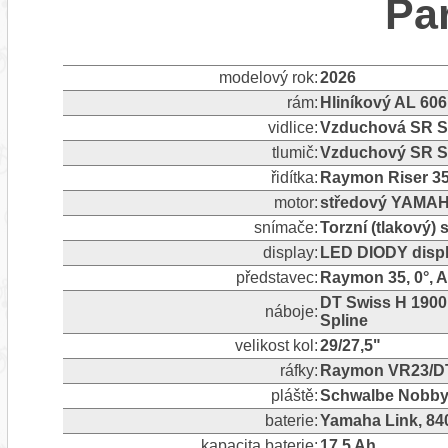
Pa
modelový rok:
2026
rám:
Hliníkový AL 606
vidlice:
Vzduchová SR Su
tlumič:
Vzduchový SR Su
řidítka:
Raymon Riser 35
motor:
středový YAMA
snímače:
Torzní (tlakový)
display:
LED DIODY dis
představec:
Raymon 35, 0°, 
DT Swiss H 1900
náboje:
Spline
velikost kol:
29/27,5"
ráfky:
Raymon VR23/D
pláště:
Schwalbe Nobby N
baterie:
Yamaha Link, 84
kapacita baterie:
17,5 Ah