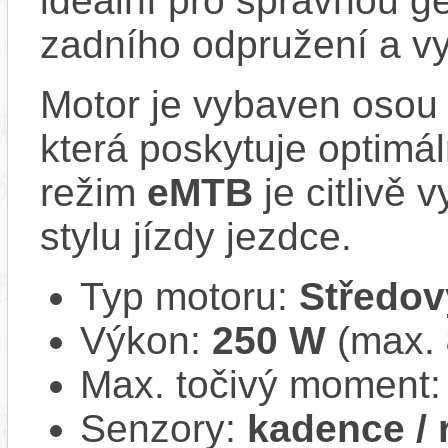
ideální pro správnou ge
zadního odpružení a vy
Motor je vybaven oso
která poskytuje optimál
režim
eMTB
je citlivě 
stylu jízdy jezdce.
Typ motoru:
Středov
Výkon:
250 W
(max.
Max. točivý moment
Senzory:
kadence / 