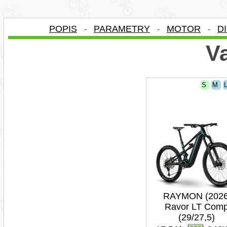
POPIS
PARAMETRY
MOTOR
D
-
-
-
Va
S
M
RAYMON (2026
Ravor LT Com
(29/27,5)