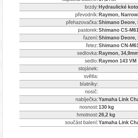
brzdy:
Hydraulické koto
převodník:
Raymon, Narrow 
přehazovačka:
Shimano Deore, R
pastorek:
Shimano CS-M61
řazení:
Shimano Deore, 
řetez:
Shimano CN-M6
sedlovka:
Raymon, 34,9mm
sedlo:
Raymon 143 VM 
stojánek:
světla:
blatníky:
nosič:
nabíječka:
Yamaha Link Cha
nosnost:
130 kg
hmotnost:
26,2 kg
součást balení:
Yamaha Link Cha