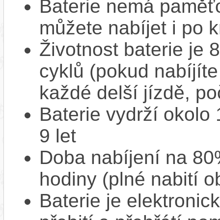
Baterie nemá paměťov
můžete nabíjet i po k
Životnost baterie je 
cyklů (pokud nabíjíte
každé delší jízdě, po
Baterie vydrží okolo
9 let
Doba nabíjení na 80%
hodiny (plné nabití o
Baterie je elektronic