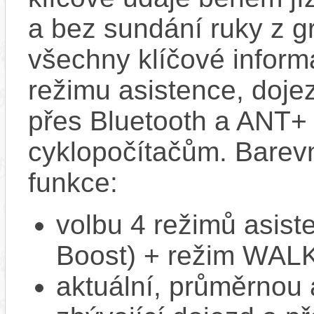
a bez sundání ruky z g
všechny klíčové informa
režimu asistence, doje
přes Bluetooth a ANT+ 
cyklopočítačům. Barev
funkce:
volbu 4 režimů asiste
Boost) + režim WAL
aktuální, průměrnou 