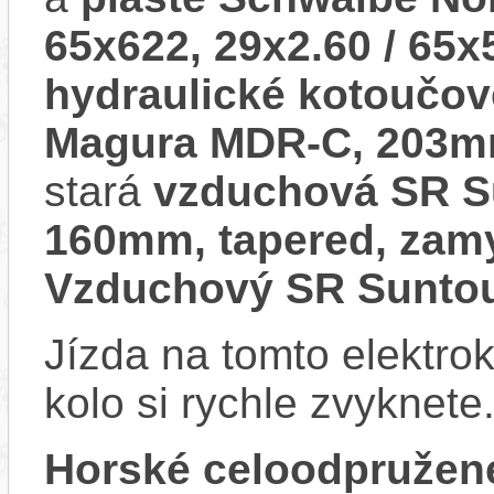
65x622, 29x2.60 / 65x
hydraulické kotoučov
Magura MDR-C, 203mm
stará
vzduchová SR S
160mm, tapered, zamy
Vzduchový SR Sunto
Jízda na tomto elektrok
kolo si rychle zvyknete
Horské celoodpružen