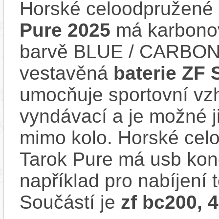
Horské celoodpružené 
Pure 2025
má karbonov
barvě BLUE / CARBON
vestavěná
baterie ZF 
umocňuje sportovní vzhl
vyndávací a je možné ji 
mimo kolo. Horské cel
Tarok Pure má usb kone
například pro nabíjení 
Součástí je
zf bc200, 