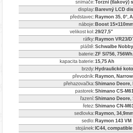
snímače:
Torzní (tlakový)
display:
Barevný LCD dis
představec:
Raymon 35, 0°, 
náboje:
Boost 15×110mm 
velikost kol:
29/27,5"
ráfky:
Raymon VR23/DT2
pláště:
Schwalbe Nobby N
baterie:
ZF SI756, 756Wh
kapacita baterie:
15,75 Ah
brzdy:
Hydraulické kot
převodník:
Raymon, Narrow 
přehazovačka:
Shimano Deore, R
pastorek:
Shimano CS-M61
řazení:
Shimano Deore, 
řetez:
Shimano CN-M6
sedlovka:
Raymon, 34,9mm
sedlo:
Raymon 143 VM 
stojánek:
IC44, compatible