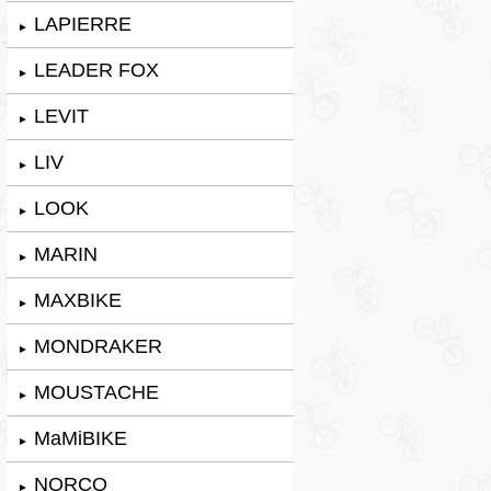
LAPIERRE
►
LEADER FOX
►
LEVIT
►
LIV
►
LOOK
►
MARIN
►
MAXBIKE
►
MONDRAKER
►
MOUSTACHE
►
MaMiBIKE
►
NORCO
►