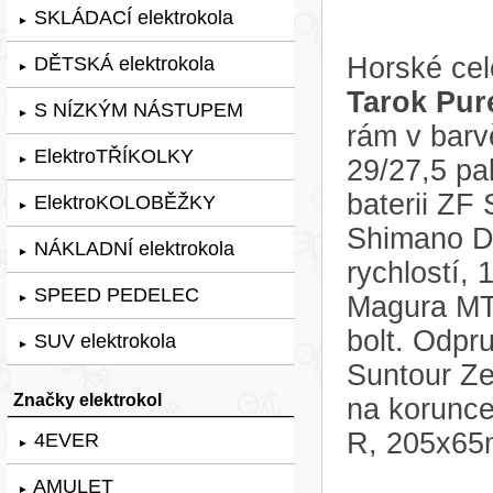
SKLÁDACÍ elektrokola
►
Horské cel
DĚTSKÁ elektrokola
►
Tarok Pur
S NÍZKÝM NÁSTUPEM
►
rám v bar
ElektroTŘÍKOLKY
►
29/27,5 pa
baterii ZF
ElektroKOLOBĚŽKY
►
Shimano D
NÁKLADNÍ elektrokola
►
rychlostí,
SPEED PEDELEC
Magura MT
►
bolt. Odpr
SUV elektrokola
►
Suntour Z
Značky elektrokol
na korunc
R, 205x65
4EVER
►
AMULET
►