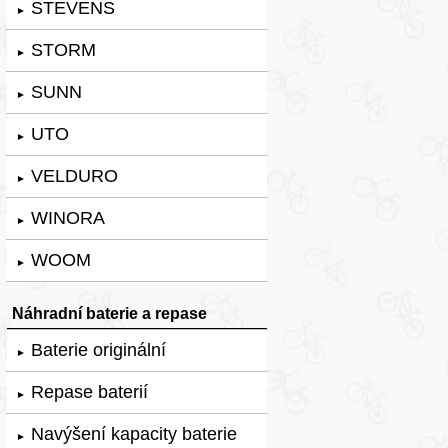
STEVENS
►
STORM
►
SUNN
►
UTO
►
VELDURO
►
WINORA
►
WOOM
►
Náhradní baterie a repase
Baterie originální
►
Repase baterií
►
Navýšení kapacity baterie
►