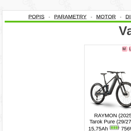
POPIS
PARAMETRY
MOTOR
D
-
-
-
Va
M
RAYMON (2025
Tarok Pure (29/27
15,75Ah
756