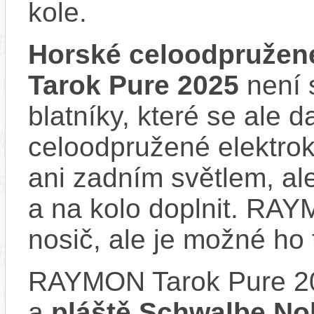
kole.
Horské celoodpružen
Tarok Pure 2025
není 
blatníky, které se ale d
celoodpružené elektro
ani zadním světlem, ale
a na kolo doplnit. RA
nosič, ale je možné ho
RAYMON Tarok Pure 2
a
pláště Schwalbe Nob