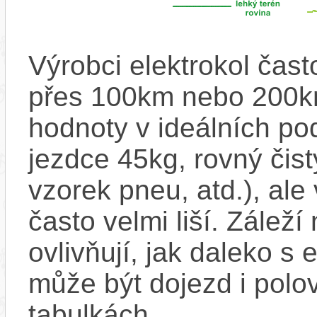
Výrobci elektrokol čas
přes 100km nebo 200km
hodnoty v ideálních p
jezdce 45kg, rovný čistý
vzorek pneu, atd.), ale
často velmi liší. Zálež
ovlivňují, jak daleko s
může být dojezd i polo
tabulkách,...