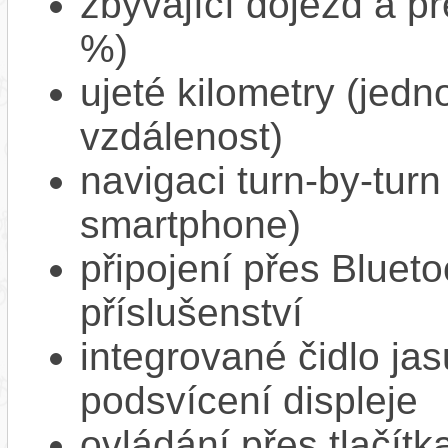
zbývající dojezd a př
%)
ujeté kilometry (jedno
vzdálenost)
navigaci turn-by-turn
smartphone)
připojení přes Bluet
příslušenství
integrované čidlo ja
podsvícení displeje
ovládání přes tlačít