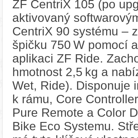
ZF CentriX 105 (po upg
aktivovaný softwarovým
CentriX 90 systému – 
špičku 750 W pomocí ak
aplikaci ZF Ride. Zach
hmotnost 2,5 kg a nabí
Wet, Ride). Disponuj
k rámu, Core Controlle
Pure Remote a Color Di
Bike Eco Systemu. Stř