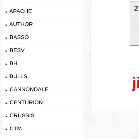
Z
APACHE
►
AUTHOR
►
BASSO
►
BESV
►
BH
►
BULLS
j
►
CANNONDALE
►
CENTURION
►
CRUSSIS
►
CTM
►