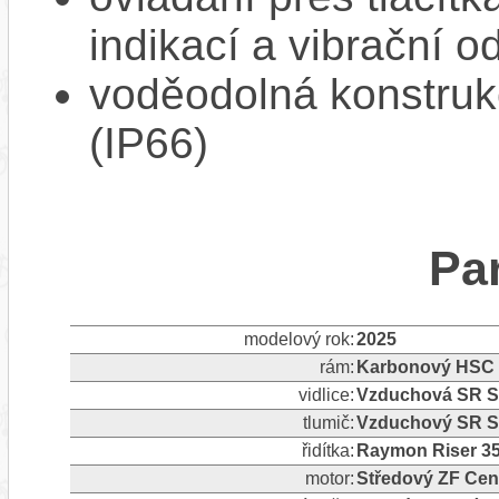
indikací a vibrační 
voděodolná konstrukc
(IP66)
Pa
modelový rok:
2025
rám:
Karbonový HSC 
vidlice:
Vzduchová SR Su
tlumič:
Vzduchový SR S
řidítka:
Raymon Riser 35
motor:
Středový ZF Cen