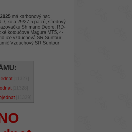
2025
má karbonový hsc
 kola 29/27,5 palců, středový
řehazovačku Shimano Deore, RD-
ické kotoučové Magura MT5, 4-
vidlice vzduchová SR Suntour
lumič Vzduchový SR Suntour
ÁMU:
jednat
[11327]
jednat
[11328]
bjednat
[11329]
NO