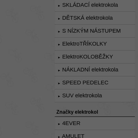
SKLÁDACÍ elektrokola
►
DĚTSKÁ elektrokola
►
S NÍZKÝM NÁSTUPEM
►
ElektroTŘÍKOLKY
►
ElektroKOLOBĚŽKY
►
NÁKLADNÍ elektrokola
►
SPEED PEDELEC
►
SUV elektrokola
►
Značky elektrokol
4EVER
►
AMULET
►