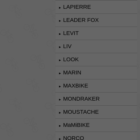
LAPIERRE
►
LEADER FOX
►
LEVIT
►
LIV
►
LOOK
►
MARIN
►
MAXBIKE
►
MONDRAKER
►
MOUSTACHE
►
MaMiBIKE
►
NORCO
►