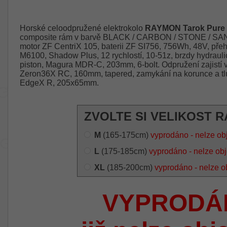
Horské celoodpružené elektrokolo
RAYMON Tarok Pure 
composite rám v barvě BLACK / CARBON / STONE / SAND,
motor ZF CentriX 105, baterii ZF SI756, 756Wh, 48V, p
M6100, Shadow Plus, 12 rychlostí, 10-51z, brzdy hydraul
piston, Magura MDR-C, 203mm, 6-bolt. Odpružení zajistí 
Zeron36X RC, 160mm, tapered, zamykání na korunce a t
EdgeX R, 205x65mm.
ZVOLTE SI VELIKOST R
M
(165-175cm)
vyprodáno - nelze ob
L
(175-185cm)
vyprodáno - nelze ob
XL
(185-200cm)
vyprodáno - nelze o
VYPRODÁ