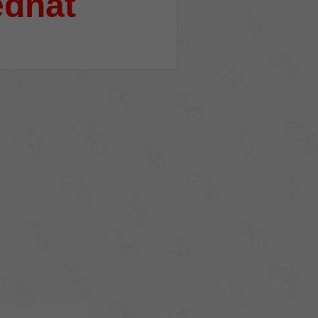
ednat