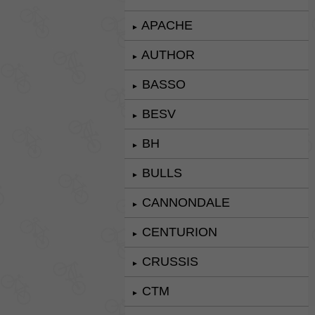
APACHE
►
AUTHOR
►
BASSO
►
BESV
►
BH
►
BULLS
►
CANNONDALE
►
CENTURION
►
CRUSSIS
►
CTM
►