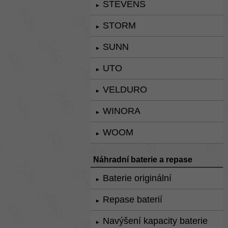
STEVENS
►
STORM
►
SUNN
►
UTO
►
VELDURO
►
WINORA
►
WOOM
►
Náhradní baterie a repase
Baterie originální
►
Repase baterií
►
Navýšení kapacity baterie
►