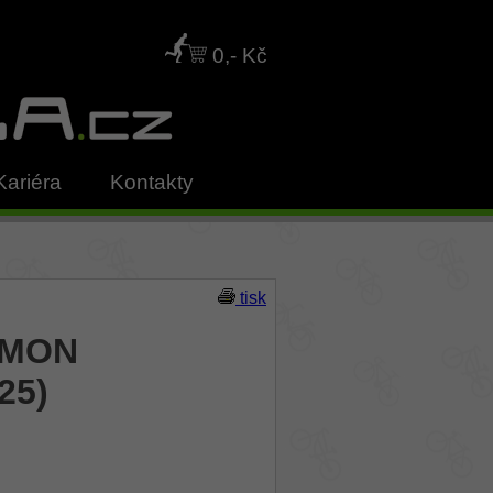
0,- Kč
Kariéra
Kontakty
tisk
YMON
25)