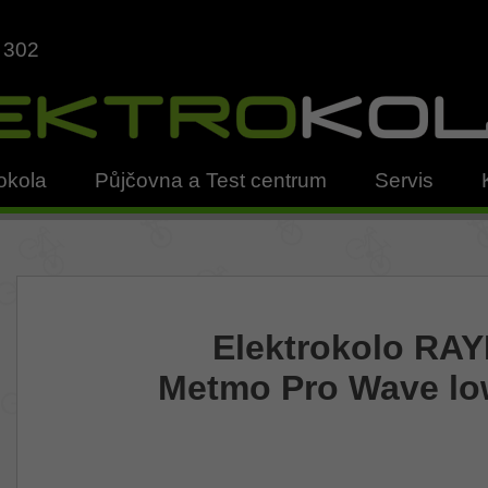
 302
okola
Půjčovna a Test centrum
Servis
Elektrokolo RA
Metmo Pro Wave lo