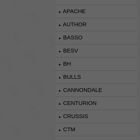
APACHE
►
AUTHOR
►
BASSO
►
BESV
►
BH
►
BULLS
►
CANNONDALE
►
CENTURION
►
CRUSSIS
►
CTM
►