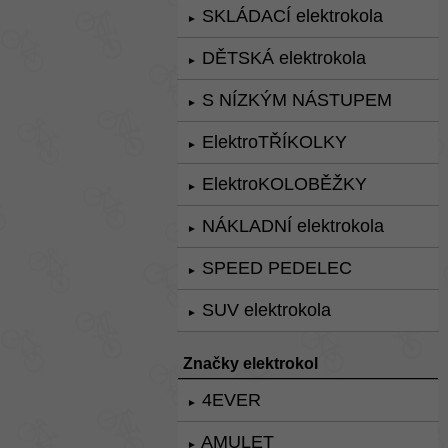
SKLÁDACÍ elektrokola
►
DĚTSKÁ elektrokola
►
S NÍZKÝM NÁSTUPEM
►
ElektroTŘÍKOLKY
►
ElektroKOLOBĚŽKY
►
NÁKLADNÍ elektrokola
►
SPEED PEDELEC
►
SUV elektrokola
►
Značky elektrokol
4EVER
►
AMULET
►