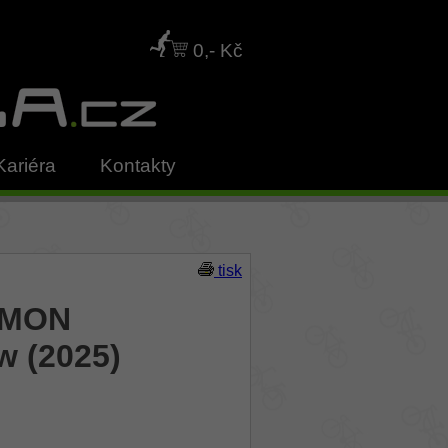
0,- Kč
Kariéra
Kontakty
tisk
YMON
w (2025)