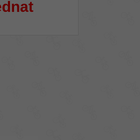
ednat