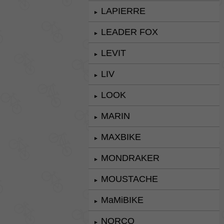
LAPIERRE
►
LEADER FOX
►
LEVIT
►
LIV
►
LOOK
►
MARIN
►
MAXBIKE
►
MONDRAKER
►
MOUSTACHE
►
MaMiBIKE
►
NORCO
►