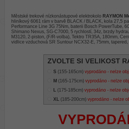
Městské trekové nízkonástupové elektrokolo
RAYMON Met
hliníkový 6061 rám v barvě BLACK / BLACK, kola 27,5 pa
Performance Line 3G 75Nm, baterii Bosch PowerTube, 6
Shimano Nexus, SG-C7000, 5 rychlostí, 34z, brzdy hydrau
M3120, 2-piston, (F/R-volba), Tektro TR35A, 180mm, Cente
vidlice vzduchová SR Suntour NCX32-E, 75mm, tapered, 
ZVOLTE SI VELIKOST R
S
(155-165cm)
vyprodáno - nelze ob
M
(165-175cm)
vyprodáno - nelze ob
L
(175-185cm)
vyprodáno - nelze ob
XL
(185-200cm)
vyprodáno - nelze o
VYPRODÁ