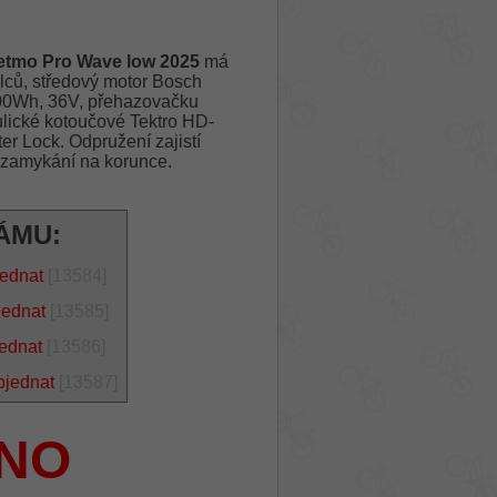
mo Pro Wave low 2025
má
lců, středový motor Bosch
00Wh, 36V, přehazovačku
lické kotoučové Tektro HD-
r Lock. Odpružení zajistí
zamykání na korunce.
ÁMU:
jednat
[13584]
jednat
[13585]
jednat
[13586]
bjednat
[13587]
NO