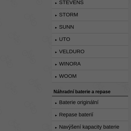
STEVENS
►
STORM
►
SUNN
►
UTO
►
VELDURO
►
WINORA
►
WOOM
►
Náhradní baterie a repase
Baterie originální
►
Repase baterií
►
Navýšení kapacity baterie
►