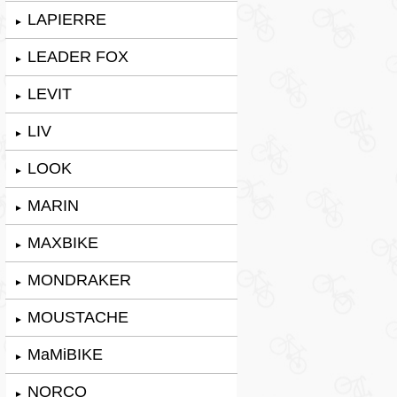
LAPIERRE
►
LEADER FOX
►
LEVIT
►
LIV
►
LOOK
►
MARIN
►
MAXBIKE
►
MONDRAKER
►
MOUSTACHE
►
MaMiBIKE
►
NORCO
►