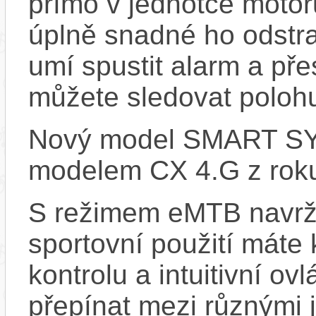
přímo v jednotce motor
úplně snadné ho odstra
umí spustit alarm a pře
můžete sledovat polohu
Nový model SMART SYS
modelem CX 4.G z rok
S režimem eMTB navrž
sportovní použití máte 
kontrolu a intuitivní o
přepínat mezi různými 