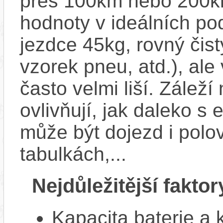
přes 100km nebo 200km
hodnoty v ideálních p
jezdce 45kg, rovný čistý
vzorek pneu, atd.), ale
často velmi liší. Zálež
ovlivňují, jak daleko s
může být dojezd i polo
tabulkách,...
Nejdůležitější faktor
Kapacita baterie a 