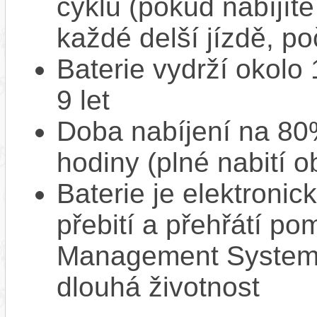
cyklů (pokud nabíjíte
každé delší jízdě, po
Baterie vydrží okolo
9 let
Doba nabíjení na 80%
hodiny (plné nabití o
Baterie je elektronic
přebití a přehřátí p
Management System),
dlouhá životnost