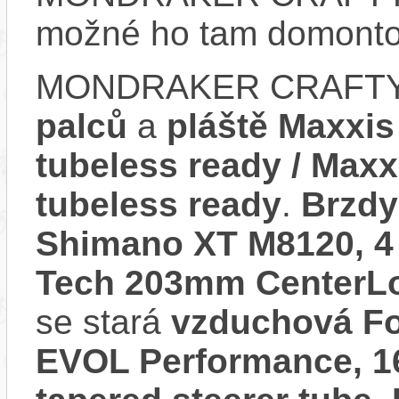
možné ho tam domonto
MONDRAKER CRAFTY 
palců
a
pláště Maxxis
tubeless ready / Maxx
tubeless ready
.
Brzdy
Shimano XT M8120, 4 
Tech 203mm CenterLoc
se stará
vzduchová Fo
EVOL Performance, 1