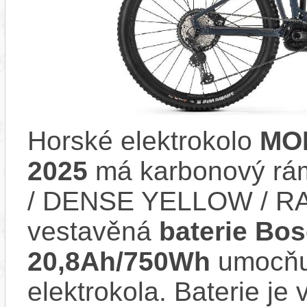
Horské elektrokolo
MO
2025
má karbonový rá
/ DENSE YELLOW / RA
vestavěná
baterie Bo
20,8Ah/750Wh
umocňuj
elektrokola. Baterie je