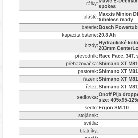
Mavic E-Deemax 2
ráfky:
spokes
Maxxis Minion DH
pláště:
tubeless ready
baterie:
Bosch Powertub
kapacita baterie:
20,8 Ah
Hydraulické kot
brzdy:
203mm CenterLoc
převodník:
Race Face, 34T, s
přehazovačka:
Shimano XT M810
pastorek:
Shimano XT M810
řazení:
Shimano XT M8100
řetez:
Shimano XT M81
Onoff Pija dropp
sedlovka:
size: 405x95-12
sedlo:
Ergon SM-10
stojánek:
světla:
blatníky: