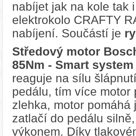
nabíjet jak na kole tak
elektrokolo CRAFTY R
nabíjení. Součástí je
r
Středový motor Bosch
85Nm - Smart system
reaguje na sílu šlápnutí
pedálu, tím více motor
zlehka, motor pomáhá j
zatlačí do pedálu siln
výkonem. Díky tlakovém