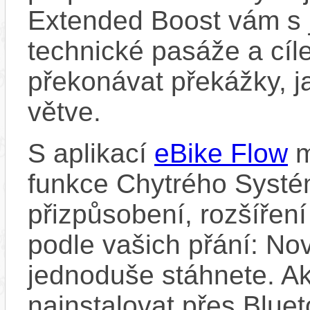
Extended Boost vám s 
technické pasáže a cí
překonávat překážky, ja
větve.
S aplikací
eBike Flow
m
funkce Chytrého Systé
přizpůsobení, rozšíření
podle vašich přání: Nov
jednoduše stáhnete. A
nainstalovat přes Bluet