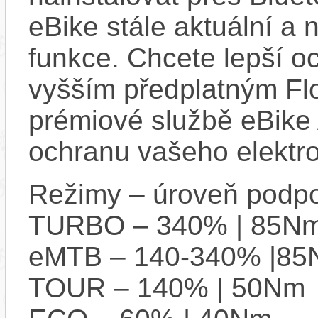
eBike stále aktuální a 
funkce. Chcete lepší o
vyšším předplatným Flo
prémiové službě eBike 
ochranu vašeho elektro
Režimy – úroveň podpo
TURBO – 340% | 85N
eMTB – 140-340% |8
TOUR – 140% | 50Nm