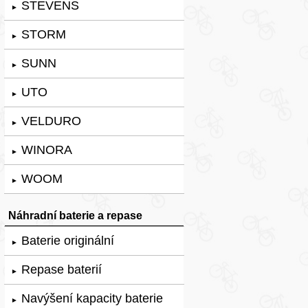
STEVENS
►
STORM
►
SUNN
►
UTO
►
VELDURO
►
WINORA
►
WOOM
►
Náhradní baterie a repase
Baterie originální
►
Repase baterií
►
Navýšení kapacity baterie
►