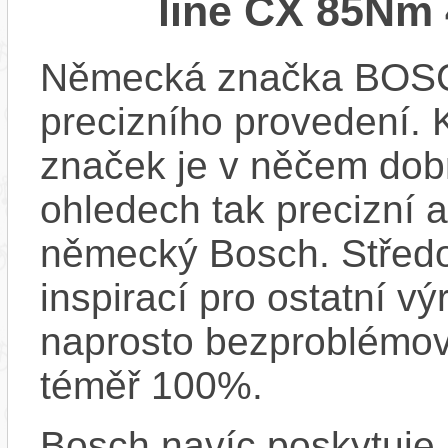
line CX 85Nm 
Německá značka BOSCH
precizního provedení.
značek je v něčem dobr
ohledech tak precizní 
německý Bosch. Střed
inspirací pro ostatní vý
naprosto bezproblémově
téměř 100%.
Bosch navíc poskytuje 