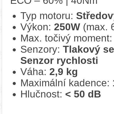
ECO – 60% | 40Nm
Typ motoru:
Středov
Výkon:
250W
(max. 
Max. točivý moment
Senzory:
Tlakový se
Senzor rychlosti
Váha:
2,9 kg
Maximální kadence:
Hlučnost:
< 50 dB