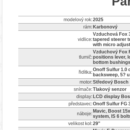
Pa
modelový rok:
2025
rám:
Karbonový
Vzduchová Fox 3
vidlice:
tapered steerer 
with micro adjus
Vzduchový Fox F
tlumič:
positions lever,
bottom bushing
Onoff Sulfur 1.0
řidítka:
backsweep, 5? 
motor:
Středový Bosch 
snímače:
Tlakový senzor
display:
LCD display Bo
představec:
Onoff Sulfur FG 
Mavic, Boost 15x
náboje:
system, IS 6 bolt
velikost kol:
29"