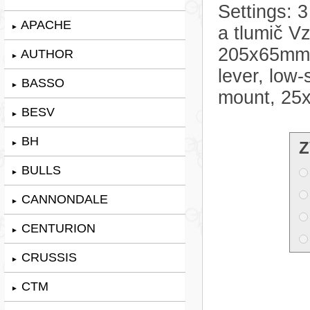
Settings: 
APACHE
►
a tlumič V
205x65mm. 
AUTHOR
►
lever, low
BASSO
►
mount, 25
BESV
►
BH
Z
►
BULLS
►
CANNONDALE
►
CENTURION
►
CRUSSIS
►
CTM
►