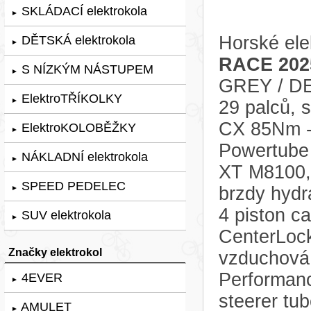
SKLÁDACÍ elektrokola
►
Horské ele
DĚTSKÁ elektrokola
►
RACE 202
S NÍZKÝM NÁSTUPEM
►
GREY / D
ElektroTŘÍKOLKY
►
29 palců, 
CX 85Nm - 
ElektroKOLOBĚŽKY
►
Powertube
NÁKLADNÍ elektrokola
►
XT M8100, 
SPEED PEDELEC
brzdy hyd
►
4 piston c
SUV elektrokola
►
CenterLock 
Značky elektrokol
vzduchová
Performanc
4EVER
►
steerer tu
AMULET
►