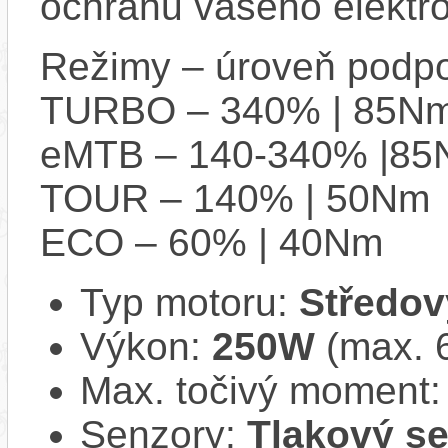
ochranu vašeho elektro
Režimy – úroveň podpo
TURBO – 340% | 85N
eMTB – 140-340% |8
TOUR – 140% | 50Nm
ECO – 60% | 40Nm
Typ motoru:
Středov
Výkon:
250W
(max. 
Max. točivý moment
Senzory:
Tlakový se