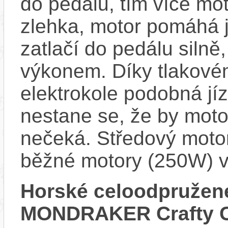
do pedálu, tím více mo
zlehka, motor pomáhá j
zatlačí do pedálu siln
výkonem. Díky tlakovém
elektrokole podobná jí
nestane se, že by motor
nečeká. Středový motor
běžné motory (250W) v
Horské celoodpružené
MONDRAKER Crafty C