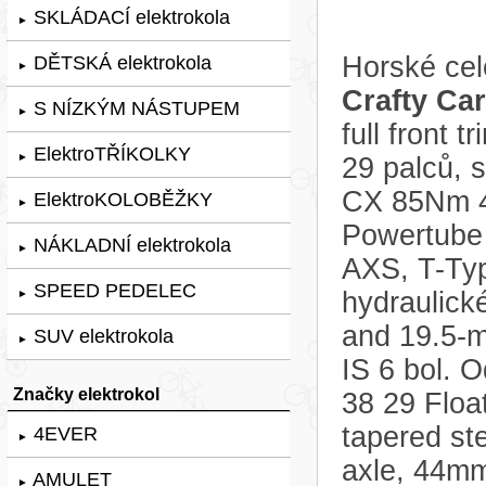
SKLÁDACÍ elektrokola
►
Horské cel
DĚTSKÁ elektrokola
►
Crafty Ca
S NÍZKÝM NÁSTUPEM
►
full front
ElektroTŘÍKOLKY
►
29 palců, 
CX 85Nm 4G
ElektroKOLOBĚŽKY
►
Powertube
NÁKLADNÍ elektrokola
►
AXS, T-Typ
SPEED PEDELEC
hydraulic
►
and 19.5-m
SUV elektrokola
►
IS 6 bol. O
Značky elektrokol
38 29 Flo
tapered st
4EVER
►
axle, 44mm
AMULET
►