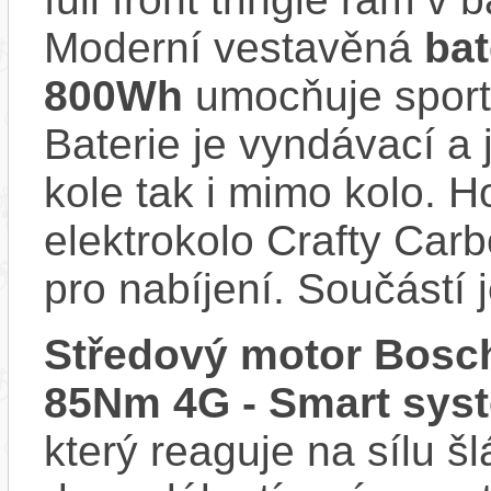
Moderní vestavěná
ba
800Wh
umocňuje sporto
Baterie je vyndávací a 
kole tak i mimo kolo. 
elektrokolo Crafty Ca
pro nabíjení. Součástí 
Středový motor Bosch
85Nm 4G - Smart sys
který reaguje na sílu šl