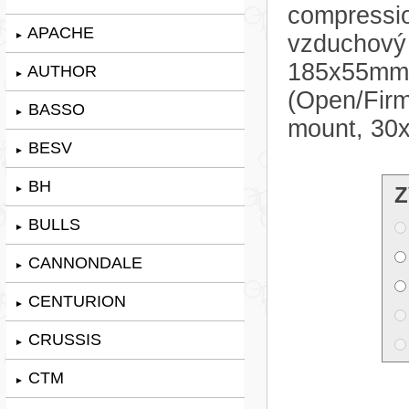
compressio
APACHE
►
vzduchový
185x55mm. 
AUTHOR
►
(Open/Firm
BASSO
►
mount, 30
BESV
►
BH
Z
►
BULLS
►
CANNONDALE
►
CENTURION
►
CRUSSIS
►
CTM
►