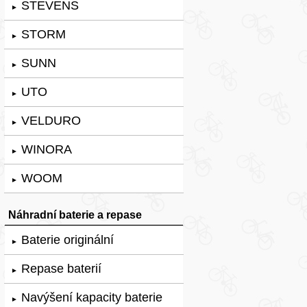
STEVENS
►
STORM
►
SUNN
►
UTO
►
VELDURO
►
WINORA
►
WOOM
►
Náhradní baterie a repase
Baterie originální
►
Repase baterií
►
Navýšení kapacity baterie
►