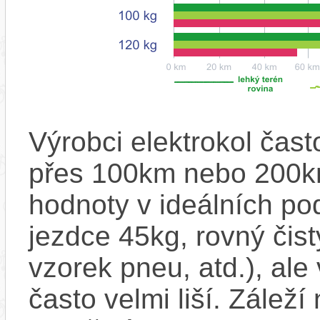
Výrobci elektrokol čas
přes 100km nebo 200km
hodnoty v ideálních p
jezdce 45kg, rovný čistý
vzorek pneu, atd.), ale
často velmi liší. Zálež