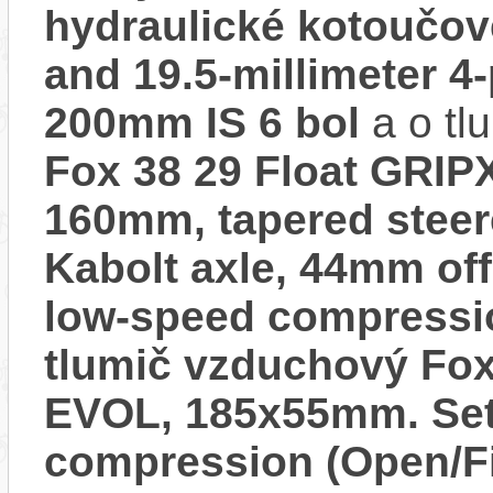
hydraulické kotoučo
and 19.5-millimeter 4-
200mm IS 6 bol
a o tl
Fox 38 29 Float GRIP
160mm, tapered stee
Kabolt axle, 44mm off
low-speed compressio
tlumič vzduchový Fox
EVOL, 185x55mm. Sett
compression (Open/Fir