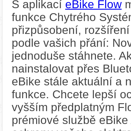
S aplikací
eBike Flow
m
funkce Chytrého Systé
přizpůsobení, rozšíření
podle vašich přání: Nov
jednoduše stáhnete. A
nainstalovat přes Bluet
eBike stále aktuální a 
funkce. Chcete lepší o
vyšším předplatným Flo
prémiové službě eBike 