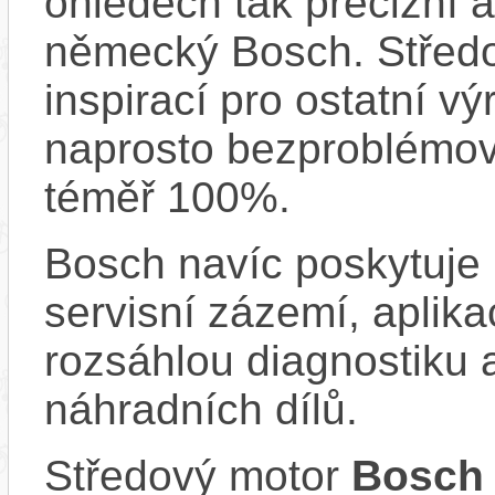
ohledech tak precizní 
německý Bosch. Střed
inspirací pro ostatní vý
naprosto bezproblémově
téměř 100%.
Bosch navíc poskytuje 
servisní zázemí, aplika
rozsáhlou diagnostiku 
náhradních dílů.
Středový motor
Bosch 