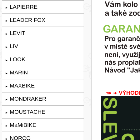
LAPIERRE
►
LEADER FOX
►
LEVIT
►
LIV
►
LOOK
►
MARIN
►
MAXBIKE
►
VÝHODNÁ
MONDRAKER
►
MOUSTACHE
►
MaMiBIKE
►
NORCO
►