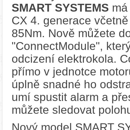
SMART SYSTEMS
má s
CX 4. generace včetně
85Nm. Nově můžete do 
"ConnectModule", který
odcizení elektrokola. 
přímo v jednotce motor
úplně snadné ho odstra
umí spustit alarm a pře
můžete sledovat polohu
Nový model SMART SYS