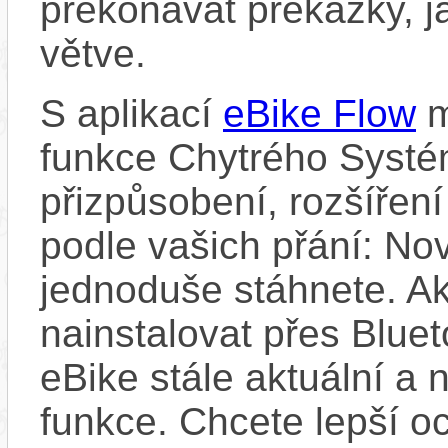
překonávat překážky, ja
větve.
S aplikací
eBike Flow
m
funkce Chytrého Systé
přizpůsobení, rozšíření
podle vašich přání: Nov
jednoduše stáhnete. A
nainstalovat přes Bluet
eBike stále aktuální a 
funkce. Chcete lepší o