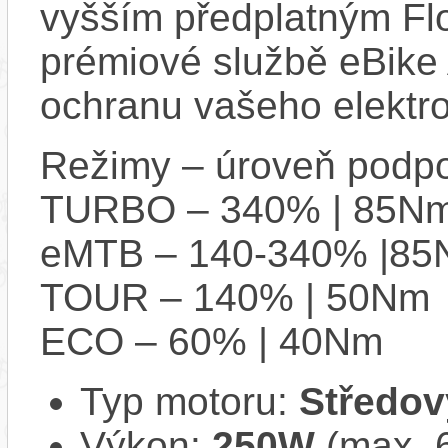
vyšším předplatným Flo
prémiové službě eBike 
ochranu vašeho elektro
Režimy – úroveň podpo
TURBO – 340% | 85N
eMTB – 140-340% |8
TOUR – 140% | 50Nm
ECO – 60% | 40Nm
Typ motoru:
Středov
Výkon:
250W
(max. 