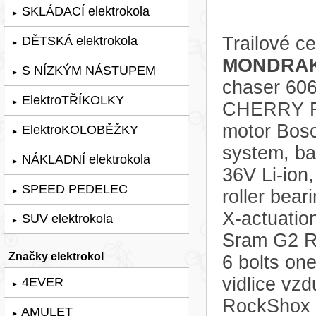
SKLÁDACÍ elektrokola
►
Trailové c
DĚTSKÁ elektrokola
►
MONDRAK
S NÍZKÝM NÁSTUPEM
►
chaser 606
ElektroTŘÍKOLKY
►
CHERRY RE
motor Bos
ElektroKOLOBĚŽKY
►
system, b
NÁKLADNÍ elektrokola
►
36V Li-ion
SPEED PEDELEC
roller bear
►
X-actuatio
SUV elektrokola
►
Sram G2 R,
Značky elektrokol
6 bolts one
vidlice vz
4EVER
►
RockShox 
AMULET
►