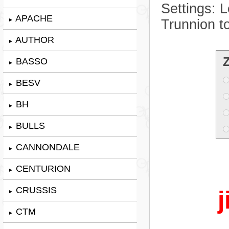
Settings: 
APACHE
►
Trunnion t
AUTHOR
►
BASSO
►
BESV
►
BH
►
BULLS
►
CANNONDALE
►
CENTURION
►
CRUSSIS
j
►
CTM
►