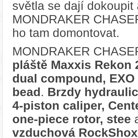
světla se dají dokoupit 
MONDRAKER CHASER n
ho tam domontovat.
MONDRAKER CHASER 
pláště Maxxis Rekon 2
dual compound, EXO p
bead
.
Brzdy hydrauli
4-piston caliper, Cen
one-piece rotor, stee
a
vzduchová RockShox 