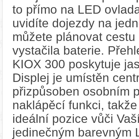
to přímo na LED ovlad
uvidíte dojezdy na jedno
můžete plánovat cestu
vystačila baterie. Přeh
KIOX 300 poskytuje jas
Displej je umístěn centr
přizpůsoben osobním p
naklápěcí funkci, takže
ideální pozice vůči Va
jedinečným barevným L