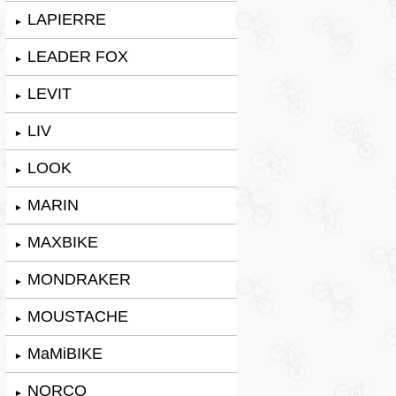
LAPIERRE
►
LEADER FOX
►
LEVIT
►
LIV
►
LOOK
►
MARIN
►
MAXBIKE
►
MONDRAKER
►
MOUSTACHE
►
MaMiBIKE
►
NORCO
►