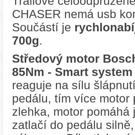
Trailové celoodpružené
CHASER nemá usb kone
Součástí je
rychlonabí
700g
.
Středový motor Bosch
85Nm - Smart system
reaguje na sílu šlápnutí
pedálu, tím více motor
zlehka, motor pomáhá j
zatlačí do pedálu siln