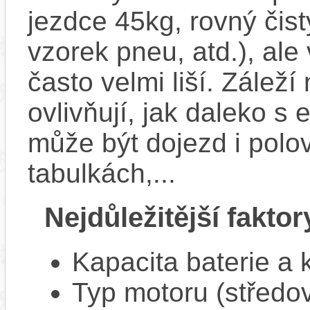
jezdce 45kg, rovný čistý
vzorek pneu, atd.), ale
často velmi liší. Zálež
ovlivňují, jak daleko s
může být dojezd i polo
tabulkách,...
Nejdůležitější faktor
Kapacita baterie a 
Typ motoru (středov