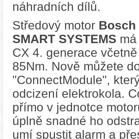
náhradních dílů.
Středový motor
Bosch 
SMART SYSTEMS
má s
CX 4. generace včetně
85Nm. Nově můžete do 
"ConnectModule", který
odcizení elektrokola. 
přímo v jednotce motor
úplně snadné ho odstra
umí spustit alarm a pře