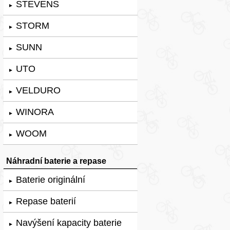
STEVENS
►
STORM
►
SUNN
►
UTO
►
VELDURO
►
WINORA
►
WOOM
►
Náhradní baterie a repase
Baterie originální
►
Repase baterií
►
Navýšení kapacity baterie
►