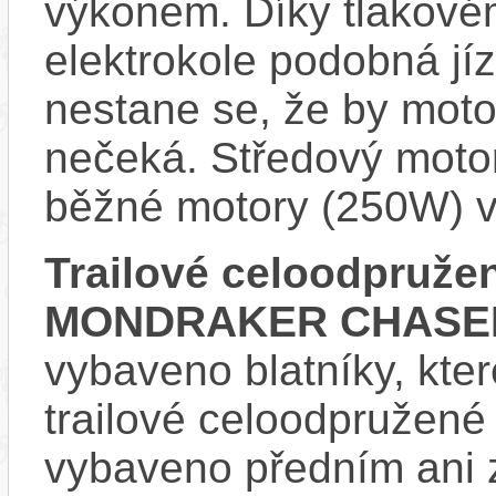
výkonem. Díky tlakovém
elektrokole podobná jí
nestane se, že by motor
nečeká. Středový motor
běžné motory (250W) v
Trailové celoodpruže
MONDRAKER CHASER
vybaveno blatníky, kter
trailové celoodpružené
vybaveno předním ani 