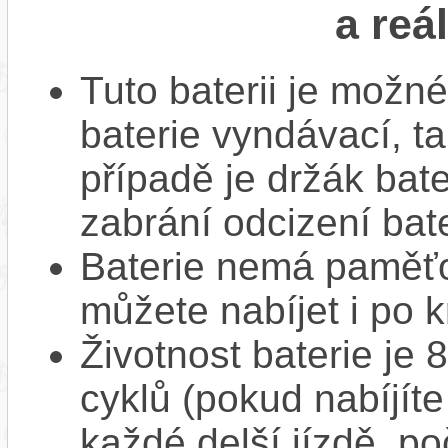
a reá
Tuto baterii je možné
baterie vyndávací, t
případě je držák bat
zabrání odcizení bate
Baterie nemá paměťov
můžete nabíjet i po k
Životnost baterie je 
cyklů (pokud nabíjíte
každé delší jízdě, po