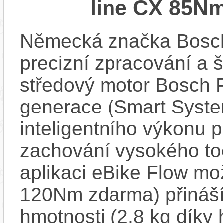
line CX 85Nm
Německá značka Bosc
precizní zpracování a 
středový motor Bosch 
generace (Smart Syste
inteligentního výkonu pr
zachování vysokého t
aplikaci eBike Flow m
120Nm zdarma) přináší
hmotnosti (2,8 kg díky 