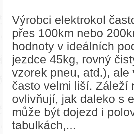
Výrobci elektrokol čas
přes 100km nebo 200km
hodnoty v ideálních p
jezdce 45kg, rovný čistý
vzorek pneu, atd.), ale
často velmi liší. Zálež
ovlivňují, jak daleko s
může být dojezd i polo
tabulkách,...