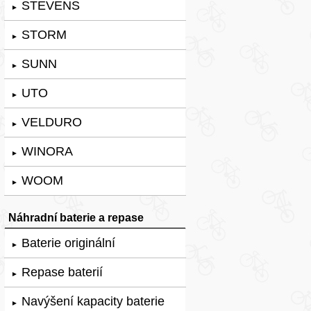
STEVENS
►
STORM
►
SUNN
►
UTO
►
VELDURO
►
WINORA
►
WOOM
►
Náhradní baterie a repase
Baterie originální
►
Repase baterií
►
Navýšení kapacity baterie
►