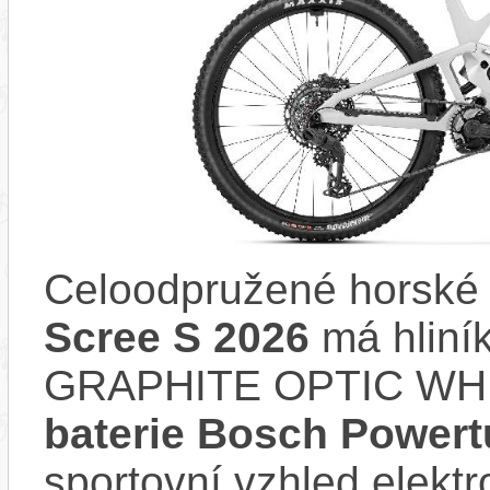
Celoodpružené horské 
Scree S 2026
má hliní
GRAPHITE OPTIC WHIT
baterie Bosch Power
sportovní vzhled elektr