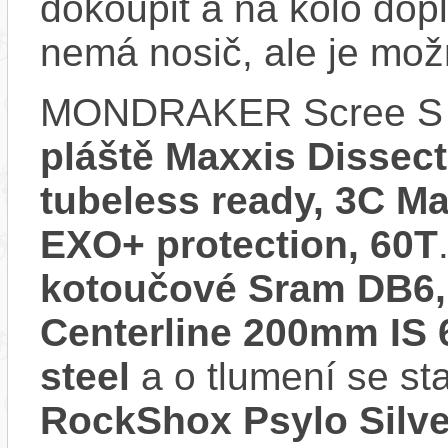
dokoupit a na kolo d
nemá nosič, ale je mo
MONDRAKER Scree S 
pláště Maxxis Dissect
tubeless ready, 3C 
EXO+ protection, 60T
kotoučové Sram DB6, 4
Centerline 200mm IS 6
steel
a o tlumení se st
RockShox Psylo Silve