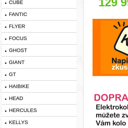
129 9
CUBE
►
FANTIC
►
FLYER
►
FOCUS
►
GHOST
►
GIANT
►
GT
►
HAIBIKE
►
HEAD
►
HERCULES
►
KELLYS
►