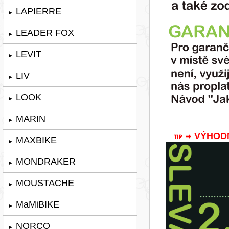
LAPIERRE
►
LEADER FOX
►
LEVIT
►
LIV
►
LOOK
►
MARIN
►
VÝHODNÁ
MAXBIKE
►
MONDRAKER
►
MOUSTACHE
►
MaMiBIKE
►
NORCO
►