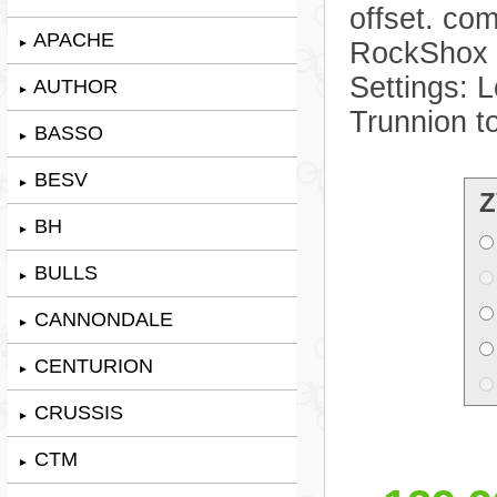
offset. co
APACHE
►
RockShox 
Settings: 
AUTHOR
►
Trunnion t
BASSO
►
BESV
►
Z
BH
►
BULLS
►
CANNONDALE
►
CENTURION
►
CRUSSIS
►
CTM
►