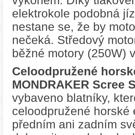
výkonem. Díky tlakovém
elektrokole podobná jí
nestane se, že by motor
nečeká. Středový motor
běžné motory (250W) v
Celoodpružené horské
MONDRAKER Scree S
vybaveno blatníky, kter
celoodpružené horské 
předním ani zadním svě