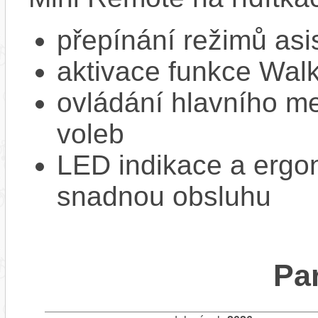
přepínání režimů asi
aktivace funkce Walk
ovládání hlavního me
voleb
LED indikace a ergon
snadnou obsluhu
Pa