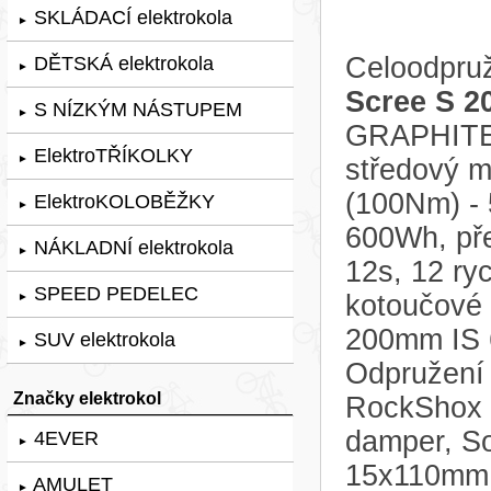
SKLÁDACÍ elektrokola
►
Celoodpruž
DĚTSKÁ elektrokola
►
Scree S 2
S NÍZKÝM NÁSTUPEM
►
GRAPHITE 
ElektroTŘÍKOLKY
►
středový 
(100Nm) - 
ElektroKOLOBĚŽKY
►
600Wh, př
NÁKLADNÍ elektrokola
►
12s, 12 ryc
SPEED PEDELEC
kotoučové 
►
200mm IS 6
SUV elektrokola
►
Odpružení 
Značky elektrokol
RockShox P
damper, So
4EVER
►
15x110mm 
AMULET
►