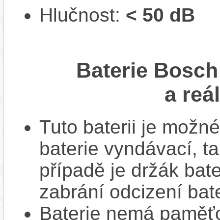
Hlučnost:
< 50 dB
Baterie Bosc
a reá
Tuto baterii je možné
baterie vyndávací, t
případě je držák bat
zabrání odcizení bate
Baterie nemá paměťov