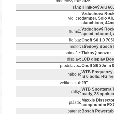
modelový rok:
2026
rám:
Hliníkový Alu 60
Vzduchová RockS
vidlice:
damper, Solo Air
stanchions, 44mm
Vzduchový RockS
tlumič:
speed rebound, 
řidítka:
Onoff S6 1.0 705
motor:
středový Bosch 
snímače:
Tlakový senzor
display:
LCD display Bos
představec:
Onoff S6 30mm 0
WTB Frequenzy S
náboje:
IS 6 bolts, HG fr
velikost kol:
29"
WTB Sportterra 
ráfky:
ready, 28 spokes
Maxxis Dissector
pláště:
compoundm EXO+
baterie:
Bosch Powertub