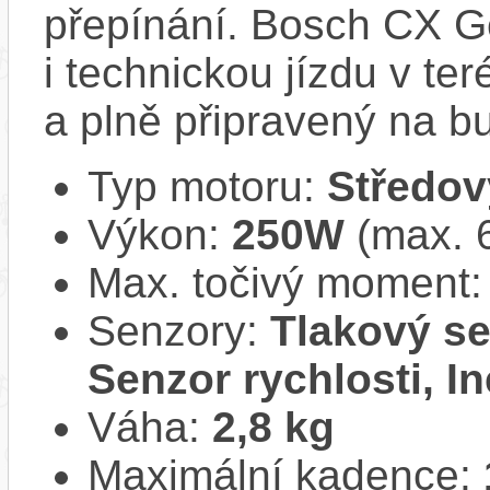
přepínání. Bosch CX Ge
i technickou jízdu v ter
a plně připravený na b
Typ motoru:
Středov
Výkon:
250W
(max. 
Max. točivý moment
Senzory:
Tlakový se
Senzor rychlosti, In
Váha:
2,8 kg
Maximální kadence: