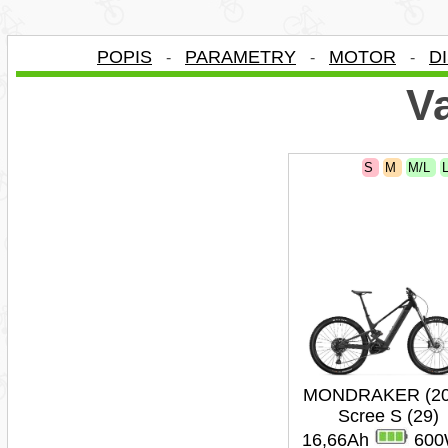
POPIS
PARAMETRY
MOTOR
D
-
-
-
Va
S
M
M/L
MONDRAKER (20
Scree S (29)
16,66Ah
600