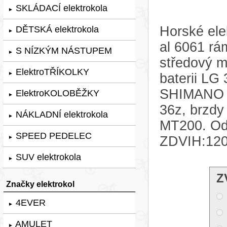
SKLÁDACÍ elektrokola
►
Horské ele
DĚTSKÁ elektrokola
►
al 6061 rá
S NÍZKÝM NÁSTUPEM
►
středový 
ElektroTŘÍKOLKY
►
baterii LG
SHIMANO 
ElektroKOLOBĚŽKY
►
36z, brz
NÁKLADNÍ elektrokola
►
MT200. Odp
SPEED PEDELEC
ZDVIH:12
►
SUV elektrokola
►
Z
Značky elektrokol
4EVER
►
AMULET
►