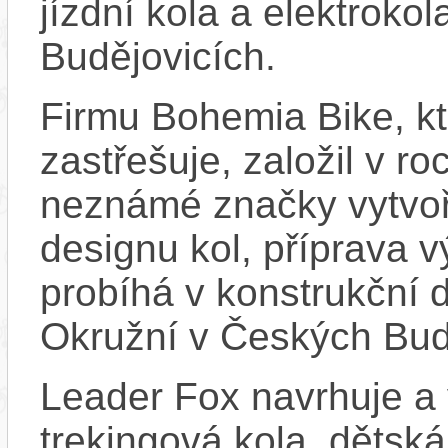
jízdní kola a elektroko
Budějovicích.
Firmu Bohemia Bike, k
zastřešuje, založil v ro
neznámé značky vytvoř
designu kol, příprava 
probíhá v konstrukční d
Okružní v Českých Bud
Leader Fox navrhuje a 
trekingová kola, dětská