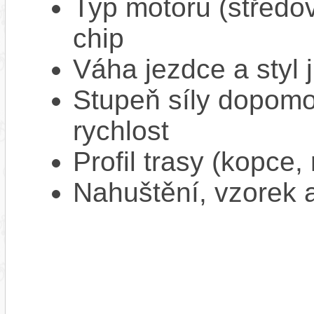
Typ motoru (středov
chip
Váha jezdce a styl j
Stupeň síly dopomo
rychlost
Profil trasy (kopce,
Nahuštění, vzorek a