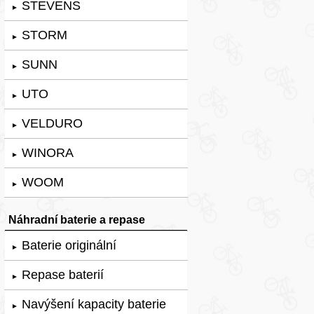
STEVENS
►
STORM
►
SUNN
►
UTO
►
VELDURO
►
WINORA
►
WOOM
►
Náhradní baterie a repase
Baterie originální
►
Repase baterií
►
Navýšení kapacity baterie
►