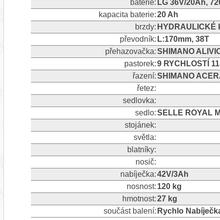
baterie:
LG 36V/20Ah, 7
kapacita baterie:
20 Ah
brzdy:
HYDRAULICKÉ k
převodník:
L:170mm, 38T
přehazovačka:
SHIMANO ALIVIO
pastorek:
9 RYCHLOSTÍ 11
řazení:
SHIMANO ACERA
řetez:
sedlovka:
sedlo:
SELLE ROYAL 
stojánek:
světla:
blatníky:
nosič:
nabíječka:
42V/3Ah
nosnost:
120 kg
hmotnost:
27 kg
součást balení:
Rychlo Nabíječk