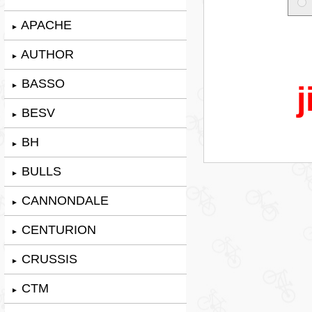
APACHE
►
AUTHOR
►
BASSO
j
►
BESV
►
BH
►
BULLS
►
CANNONDALE
►
CENTURION
►
CRUSSIS
►
CTM
►