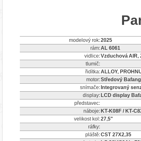
Pa
modelový rok:
2025
rám:
AL 6061
vidlice:
Vzduchová AIR,
tlumič:
řidítka:
ALLOY, PROHNU
motor:
Středový Bafan
snímače:
Integrovaný sen
display:
LCD display Ba
představec:
náboje:
KT-K08F / KT-C
velikost kol:
27,5"
ráfky:
pláště:
CST 27X2,35