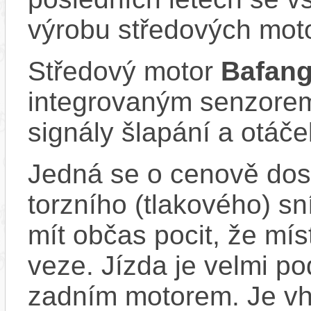
výrobu středových mot
Středový motor
Bafan
integrovaným senzorem
signály šlapání a otáč
Jedná se o cenově dost
torzního (tlakového) s
mít občas pocit, že mís
veze. Jízda je velmi po
zadním motorem. Je vho