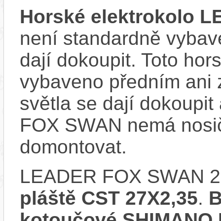
Horské elektrokolo
není standardně vybave
dají dokoupit. Toto hor
vybaveno předním ani 
světla se dají dokoupi
FOX SWAN nemá nosič,
domontovat.
LEADER FOX SWAN 20
pláště CST 27X2,35
.
B
kotoučové SHIMANO