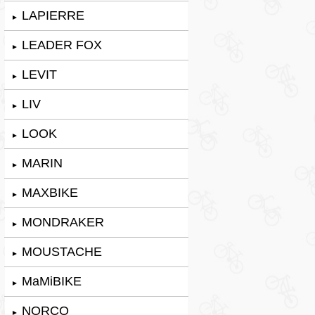
LAPIERRE
►
LEADER FOX
►
LEVIT
►
LIV
►
LOOK
►
MARIN
►
MAXBIKE
►
MONDRAKER
►
MOUSTACHE
►
MaMiBIKE
►
NORCO
►