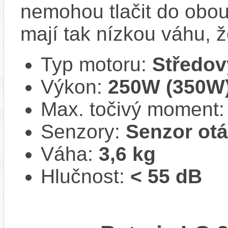
nemohou tlačit do obou
mají tak nízkou váhu, ž
Typ motoru:
Středov
Výkon:
250W (350W
Max. točivý moment
Senzory:
Senzor ot
Váha:
3,6 kg
Hlučnost:
< 55 dB