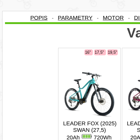
POPIS
PARAMETRY
MOTOR
D
-
-
-
Va
16"
17,5"
19,5"
LEADER FOX (2025)
LEAD
SWAN (27,5)
S
20Ah
720Wh
20