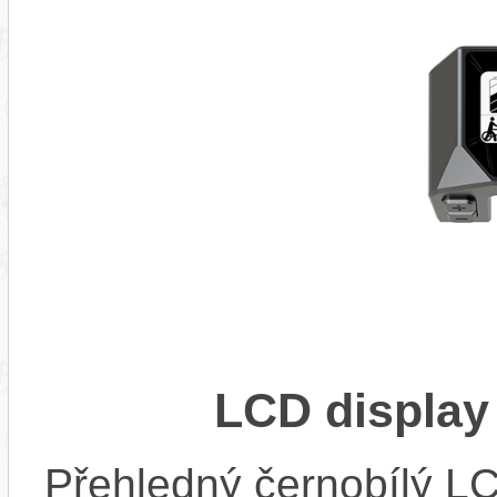
LCD display
Přehledný černobílý LC