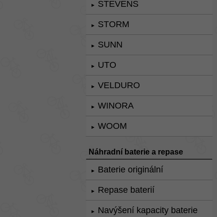
STEVENS
►
STORM
►
SUNN
►
UTO
►
VELDURO
►
WINORA
►
WOOM
►
Náhradní baterie a repase
Baterie originální
►
Repase baterií
►
Navýšení kapacity baterie
►