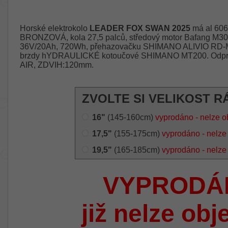
Horské elektrokolo
LEADER FOX SWAN 2025
má al 60
BRONZOVÁ, kola 27,5 palců, středový motor Bafang M3
36V/20Ah, 720Wh, přehazovačku SHIMANO ALIVIO RD-
brzdy hYDRAULICKÉ kotoučové SHIMANO MT200. Odpružen
AIR, ZDVIH:120mm.
ZVOLTE SI VELIKOST R
16"
(145-160cm)
vyprodáno - nelze o
17,5"
(155-175cm)
vyprodáno - nelze
19,5"
(165-185cm)
vyprodáno - nelze
VYPRODÁ
již nelze obj