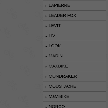
LAPIERRE
►
LEADER FOX
►
LEVIT
►
LIV
►
LOOK
►
MARIN
►
MAXBIKE
►
MONDRAKER
►
MOUSTACHE
►
MaMiBIKE
►
NORCO
►