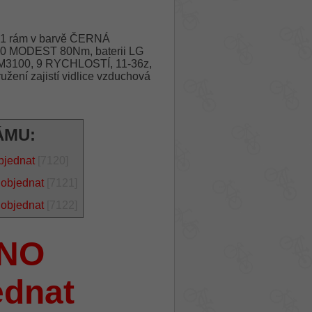
61 rám v barvě ČERNÁ
00 MODEST 80Nm, baterii LG
M3100, 9 RYCHLOSTÍ, 11-36z,
í zajistí vidlice vzduchová
ÁMU:
bjednat
[7120]
 objednat
[7121]
 objednat
[7122]
NO
ednat