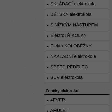
SKLÁDACÍ elektrokola
►
DĚTSKÁ elektrokola
►
S NÍZKÝM NÁSTUPEM
►
ElektroTŘÍKOLKY
►
ElektroKOLOBĚŽKY
►
NÁKLADNÍ elektrokola
►
SPEED PEDELEC
►
SUV elektrokola
►
Značky elektrokol
4EVER
►
AMULET
►