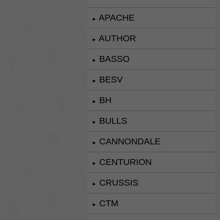
APACHE
►
AUTHOR
►
BASSO
►
BESV
►
BH
►
BULLS
►
CANNONDALE
►
CENTURION
►
CRUSSIS
►
CTM
►