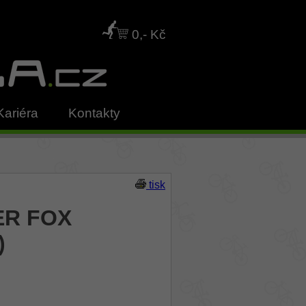
0,- Kč
Kariéra
Kontakty
tisk
ER FOX
)