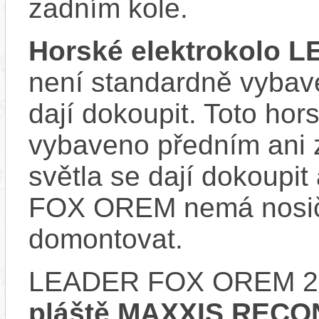
zadním kole.
Horské elektrokolo
není standardně vybave
dají dokoupit. Toto hor
vybaveno předním ani 
světla se dají dokoupi
FOX OREM nemá nosič,
domontovat.
LEADER FOX OREM 20
pláště MAXXIS RECO