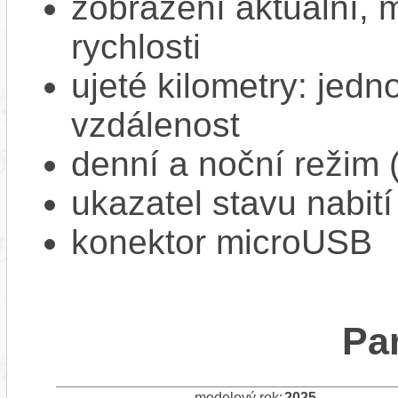
zobrazení aktuální,
rychlosti
ujeté kilometry: jedno
vzdálenost
denní a noční režim 
ukazatel stavu nabití
konektor microUSB
Pa
modelový rok:
2025