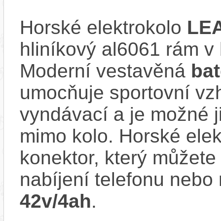
Horské elektrokolo
LE
hliníkový al6061 rám
Moderní vestavěná
ba
umocňuje sportovní vzhl
vyndávací a je možné ji 
mimo kolo. Horské ele
konektor, který můžete 
nabíjení telefonu nebo 
42v/4ah
.