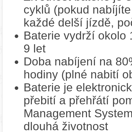
cyklů (pokud nabíjíte
každé delší jízdě, po
Baterie vydrží okolo
9 let
Doba nabíjení na 80%
hodiny (plné nabití o
Baterie je elektronic
přebití a přehřátí p
Management System),
dlouhá životnost