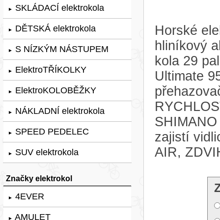
SKLÁDACÍ elektrokola
►
Horské ele
DĚTSKÁ elektrokola
►
hliníkový
S NÍZKÝM NÁSTUPEM
►
kola 29 p
ElektroTŘÍKOLKY
►
Ultimate 9
přehazov
ElektroKOLOBĚŽKY
►
RYCHLOSTÍ
NÁKLADNÍ elektrokola
►
SHIMANO 
SPEED PEDELEC
zajistí v
►
AIR, ZDVI
SUV elektrokola
►
Značky elektrokol
4EVER
►
AMULET
►