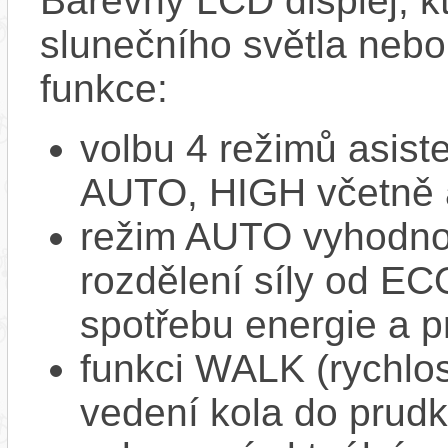
Barevný LCD displej, kte
slunečního světla nebo 
funkce:
volbu 4 režimů asi
AUTO, HIGH včetně 
režim AUTO vyhodnocu
rozdělení síly od EC
spotřebu energie a p
funkci WALK (rychlost
vedení kola do prud