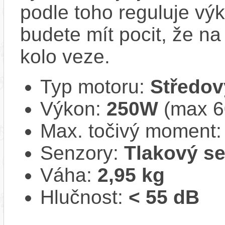
podle toho reguluje vý
budete mít pocit, že na 
kolo veze.
Typ motoru:
Středov
Výkon:
250W
(max 
Max. točivý moment
Senzory:
Tlakový s
Váha:
2,95 kg
Hlučnost:
< 55 dB