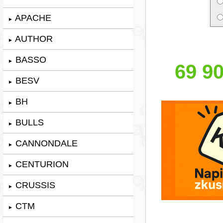
APACHE
►
AUTHOR
►
BASSO
►
69 90
BESV
►
BH
►
BULLS
►
CANNONDALE
►
CENTURION
►
CRUSSIS
►
CTM
►