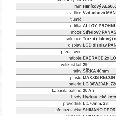
rám:
Hliníkový AL606
vidlice:
Vzduchová MAN
tlumič:
řidítka:
ALLOY, PROHNU
motor:
Středový PANAS
snímače:
Torzní (tlakový)
display:
LCD display PA
představec:
náboje:
EXERACE,2x LO
velikost kol:
29"
ráfky:
ŠÍŘKA 40mm
pláště:
MAXXIS RECON 
baterie:
LG 36V/20Ah, 7
kapacita baterie:
20 Ah
brzdy:
Hydraulické ko
převodník:
L:170mm, 38T
přehazovačka:
SHIMANO DEORE