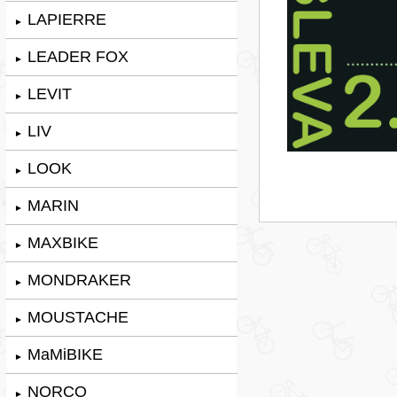
LAPIERRE
►
LEADER FOX
►
LEVIT
►
LIV
►
LOOK
►
MARIN
►
MAXBIKE
►
MONDRAKER
►
MOUSTACHE
►
MaMiBIKE
►
NORCO
►