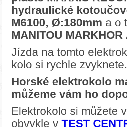
hydraulické kotouč
M6100, Ø:180mm
a o 
MANITOU MARKHOR A
Jízda na tomto elektrok
kolo si rychle zvyknete
Horské elektrokolo 
můžeme vám ho dopor
Elektrokolo si můžete
obvykle v
TEST CENTR