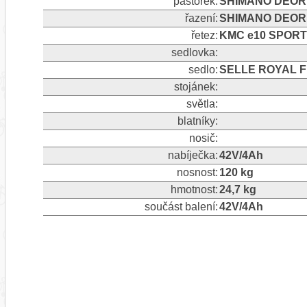
pastorek:
SHIMANO DEORE
řazení:
SHIMANO DEORE
řetez:
KMC e10 SPORT
sedlovka:
sedlo:
SELLE ROYAL 
stojánek:
světla:
blatníky:
nosič:
nabíječka:
42V/4Ah
nosnost:
120 kg
hmotnost:
24,7 kg
součást balení:
42V/4Ah