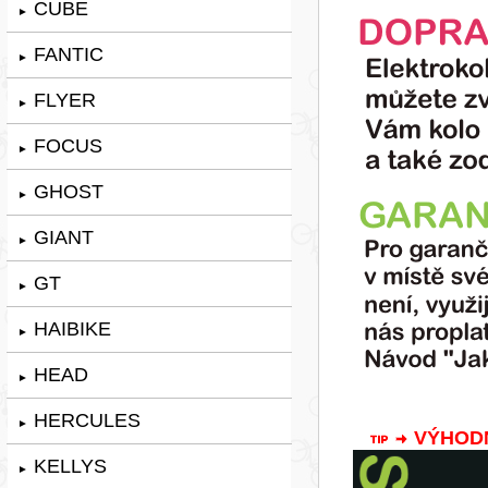
CUBE
►
FANTIC
►
FLYER
►
FOCUS
►
GHOST
►
GIANT
►
GT
►
HAIBIKE
►
HEAD
►
HERCULES
►
VÝHODNÁ
KELLYS
►