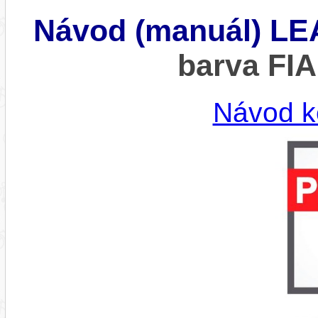
Návod (manuál) L
barva F
Návod k