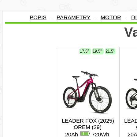
POPIS
PARAMETRY
MOTOR
D
-
-
-
Va
17,5"
19,5"
21,5"
LEADER FOX (2025)
LEAD
OREM (29)
20Ah
720Wh
20