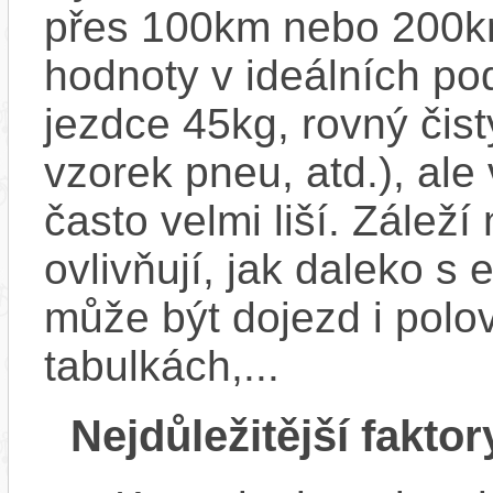
přes 100km nebo 200km
hodnoty v ideálních p
jezdce 45kg, rovný čistý
vzorek pneu, atd.), ale
často velmi liší. Zálež
ovlivňují, jak daleko s
může být dojezd i polo
tabulkách,...
Nejdůležitější faktor