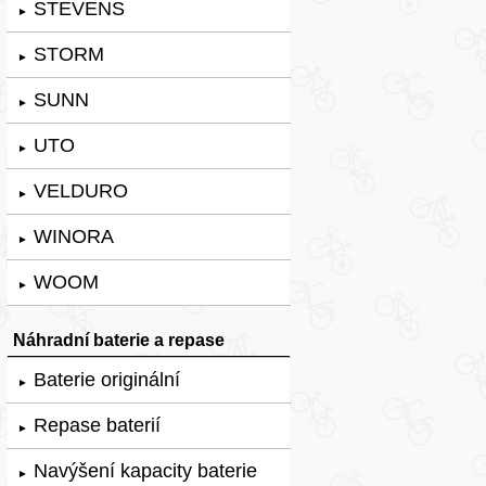
STEVENS
►
STORM
►
SUNN
►
UTO
►
VELDURO
►
WINORA
►
WOOM
►
Náhradní baterie a repase
Baterie originální
►
Repase baterií
►
Navýšení kapacity baterie
►