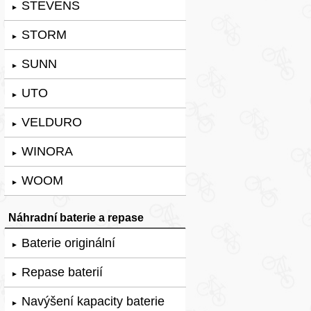
STEVENS
►
STORM
►
SUNN
►
UTO
►
VELDURO
►
WINORA
►
WOOM
►
Náhradní baterie a repase
Baterie originální
►
Repase baterií
►
Navýšení kapacity baterie
►