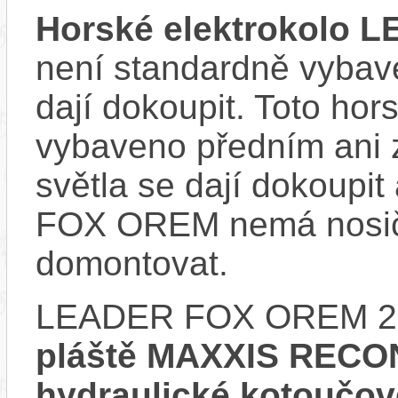
Horské elektrokolo
není standardně vybave
dají dokoupit. Toto hor
vybaveno předním ani 
světla se dají dokoupi
FOX OREM nemá nosič,
domontovat.
LEADER FOX OREM 20
pláště MAXXIS RECO
hydraulické kotouč