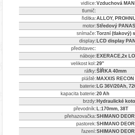
vidlice:
Vzduchová MAN
tlumič:
řidítka:
ALLOY, PROHNU
motor:
Středový PANAS
snímače:
Torzní (tlakový)
display:
LCD display PA
představec:
náboje:
EXERACE,2x LO
velikost kol:
29"
ráfky:
ŠÍŘKA 40mm
pláště:
MAXXIS RECON 
baterie:
LG 36V/20Ah, 7
kapacita baterie:
20 Ah
brzdy:
Hydraulické ko
převodník:
L:170mm, 38T
přehazovačka:
SHIMANO DEORE
pastorek:
SHIMANO DEORE
řazení:
SHIMANO DEORE