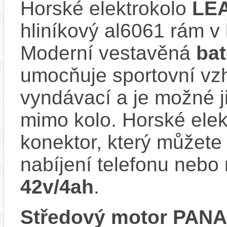
Horské elektrokolo
LE
hliníkový al6061 rám 
Moderní vestavěná
ba
umocňuje sportovní vzhl
vyndávací a je možné ji 
mimo kolo. Horské ele
konektor, který můžete 
nabíjení telefonu nebo 
42v/4ah
.
Středový motor PAN