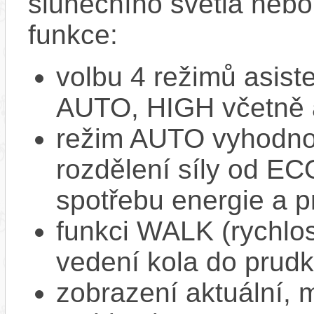
slunečního světla nebo 
funkce:
volbu 4 režimů asi
AUTO, HIGH včetně 
režim AUTO vyhodnocu
rozdělení síly od EC
spotřebu energie a p
funkci WALK (rychlost
vedení kola do prud
zobrazení aktuální,