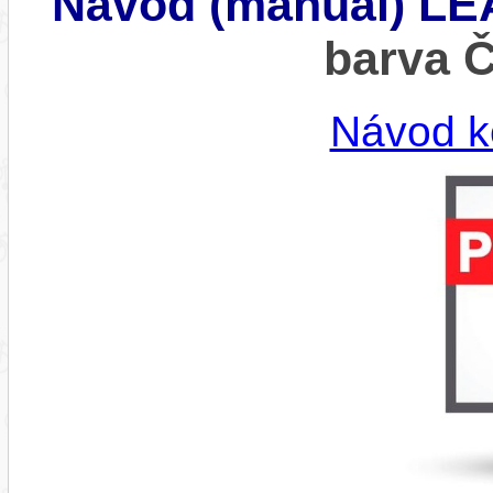
Návod (manuál) L
barva 
Návod k