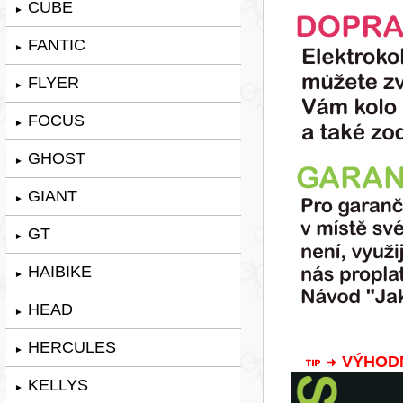
CUBE
►
FANTIC
►
FLYER
►
FOCUS
►
GHOST
►
GIANT
►
GT
►
HAIBIKE
►
HEAD
►
HERCULES
►
VÝHODNÁ
KELLYS
►