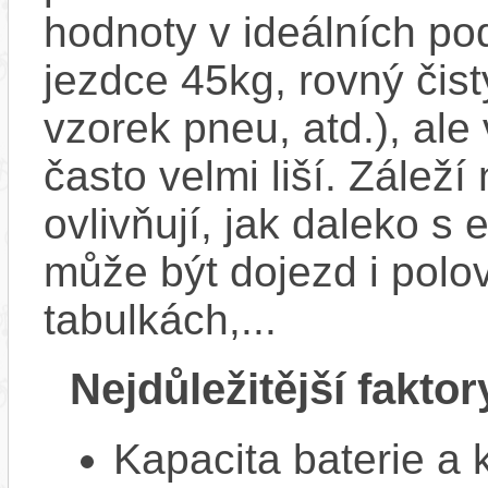
hodnoty v ideálních p
jezdce 45kg, rovný čistý
vzorek pneu, atd.), ale
často velmi liší. Zálež
ovlivňují, jak daleko s
může být dojezd i polo
tabulkách,...
Nejdůležitější faktor
Kapacita baterie a 