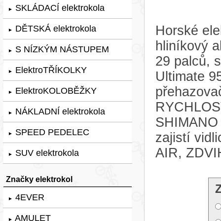
SKLÁDACÍ elektrokola
►
Horské ele
DĚTSKÁ elektrokola
►
hliníkový 
S NÍZKÝM NÁSTUPEM
►
29 palců,
ElektroTŘÍKOLKY
►
Ultimate 9
přehazov
ElektroKOLOBĚŽKY
►
RYCHLOSTÍ
NÁKLADNÍ elektrokola
►
SHIMANO 
SPEED PEDELEC
zajistí v
►
AIR, ZDVI
SUV elektrokola
►
Značky elektrokol
4EVER
►
AMULET
►