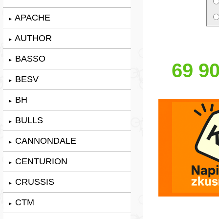
APACHE
►
AUTHOR
►
BASSO
►
69 90
BESV
►
BH
►
BULLS
►
CANNONDALE
►
CENTURION
►
CRUSSIS
►
CTM
►