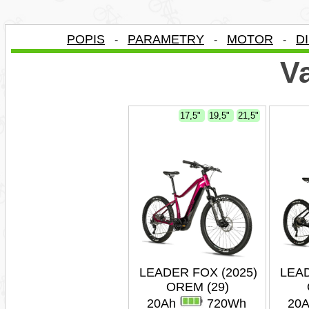
POPIS
PARAMETRY
MOTOR
D
-
-
-
Va
17,5"
19,5"
21,5"
LEADER FOX (2025)
LEAD
OREM (29)
20Ah
720Wh
20