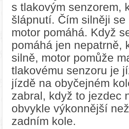
s tlakovým senzorem, k
šlápnutí. Čím silněji se
motor pomáhá. Když se
pomáhá jen nepatrně, k
silně, motor pomůže m
tlakovému senzoru je j
jízdě na obyčejném kol
zabral, když to jezdec
obvykle výkonnější ne
zadním kole.