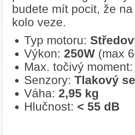
budete mít pocit, že na 
kolo veze.
Typ motoru:
Středov
Výkon:
250W
(max 
Max. točivý moment
Senzory:
Tlakový s
Váha:
2,95 kg
Hlučnost:
< 55 dB