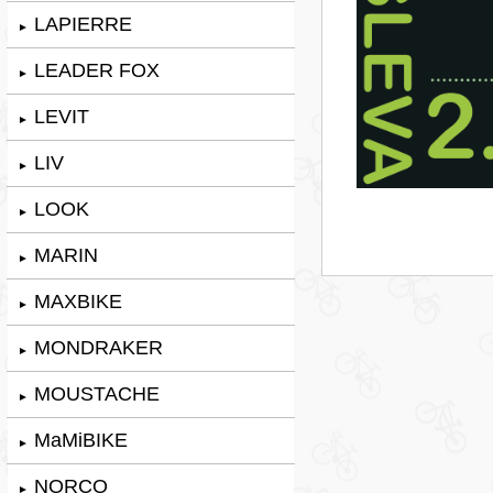
LAPIERRE
►
LEADER FOX
►
LEVIT
►
LIV
►
LOOK
►
MARIN
►
MAXBIKE
►
MONDRAKER
►
MOUSTACHE
►
MaMiBIKE
►
NORCO
►