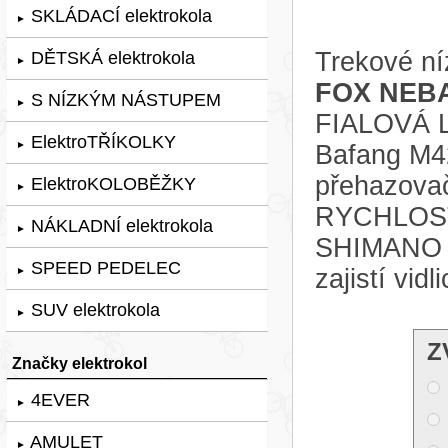
SKLÁDACÍ elektrokola
►
Trekové ní
DĚTSKÁ elektrokola
►
FOX NEBA
S NÍZKÝM NÁSTUPEM
►
FIALOVÁ L
ElektroTŘÍKOLKY
►
Bafang M4
přehazova
ElektroKOLOBĚŽKY
►
RYCHLOSTÍ
NÁKLADNÍ elektrokola
►
SHIMANO 
SPEED PEDELEC
zajistí vi
►
SUV elektrokola
►
Z
Značky elektrokol
4EVER
►
AMULET
►