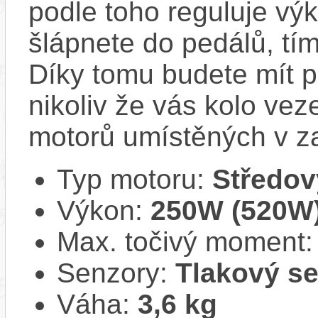
podle toho reguluje výk
šlápnete do pedálů, tí
Díky tomu budete mít po
nikoliv že vás kolo vez
motorů umístěných v z
Typ motoru:
Středov
Výkon:
250W (520W
Max. točivý moment
Senzory:
Tlakový s
Váha:
3,6 kg