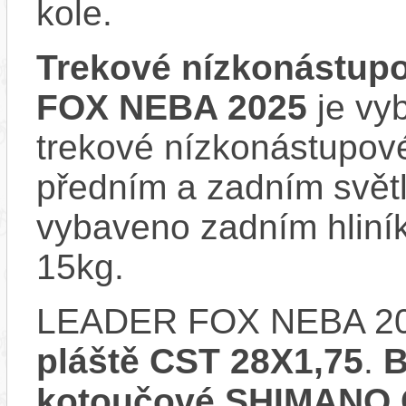
kole.
Trekové nízkonástup
FOX NEBA 2025
je vyb
trekové nízkonástupové
předním a zadním svě
vybaveno zadním hliní
15kg.
LEADER FOX NEBA 20
pláště CST 28X1,75
.
B
kotoučové SHIMANO 