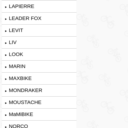
LAPIERRE
►
LEADER FOX
►
LEVIT
►
LIV
►
LOOK
►
MARIN
►
MAXBIKE
►
MONDRAKER
►
MOUSTACHE
►
MaMiBIKE
►
NORCO
►