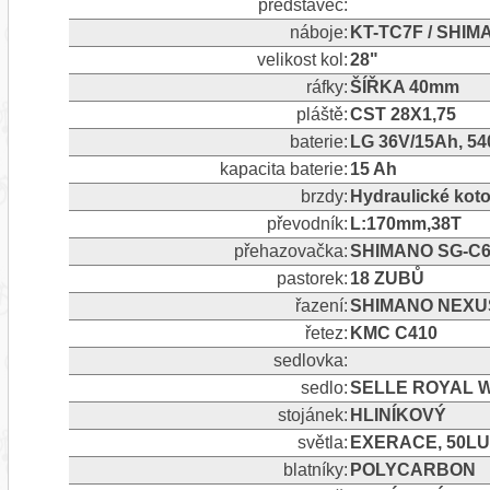
představec:
náboje:
KT-TC7F / SHIM
velikost kol:
28"
ráfky:
ŠÍŘKA 40mm
pláště:
CST 28X1,75
baterie:
LG 36V/15Ah, 5
kapacita baterie:
15 Ah
brzdy:
Hydraulické ko
převodník:
L:170mm,38T
přehazovačka:
SHIMANO SG-C6
pastorek:
18 ZUBŮ
řazení:
SHIMANO NEXUS
řetez:
KMC C410
sedlovka:
sedlo:
SELLE ROYAL 
stojánek:
HLINÍKOVÝ
světla:
EXERACE, 50LUX
blatníky:
POLYCARBON