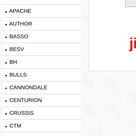
APACHE
►
AUTHOR
►
BASSO
j
►
BESV
►
BH
►
BULLS
►
CANNONDALE
►
CENTURION
►
CRUSSIS
►
CTM
►