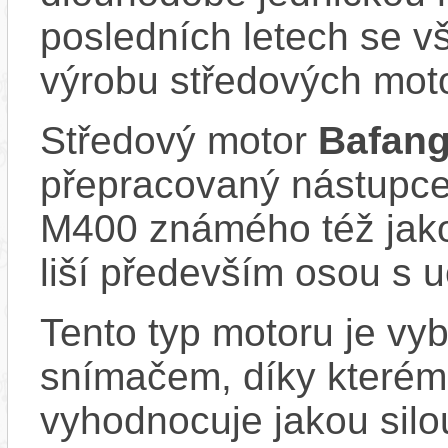
posledních letech se v
výrobu středových mot
Středový motor
Bafan
přepracovaný nástupc
M400 známého též jako
liší především osou s u
Tento typ motoru je vy
snímačem, díky kterému
vyhodnocuje jakou silo