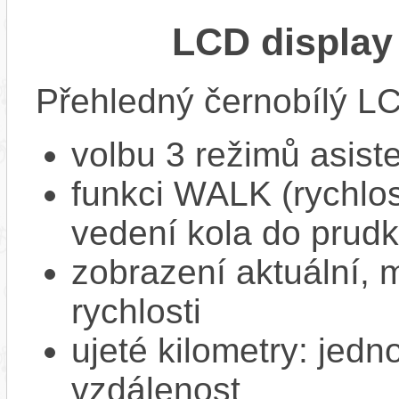
LCD display
Přehledný černobílý LC
volbu 3 režimů asist
funkci WALK (rychlost
vedení kola do prud
zobrazení aktuální,
rychlosti
ujeté kilometry: jedno
vzdálenost