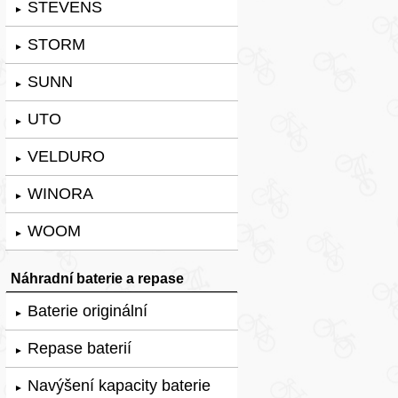
STEVENS
►
STORM
►
SUNN
►
UTO
►
VELDURO
►
WINORA
►
WOOM
►
Náhradní baterie a repase
Baterie originální
►
Repase baterií
►
Navýšení kapacity baterie
►