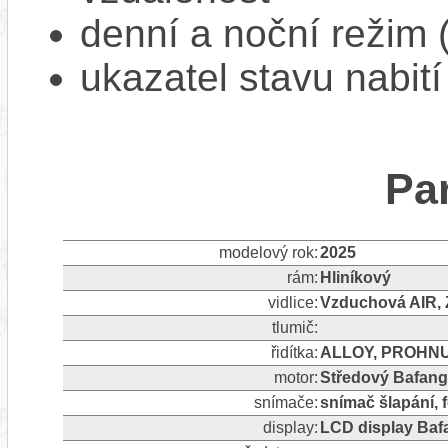
denní a noční režim 
ukazatel stavu nabití
Pa
modelový rok:
2025
rám:
Hliníkový
vidlice:
Vzduchová AIR,
tlumič:
řidítka:
ALLOY, PROHNU
motor:
Středový Bafan
snímače:
snímač šlapání, 
display:
LCD display Ba