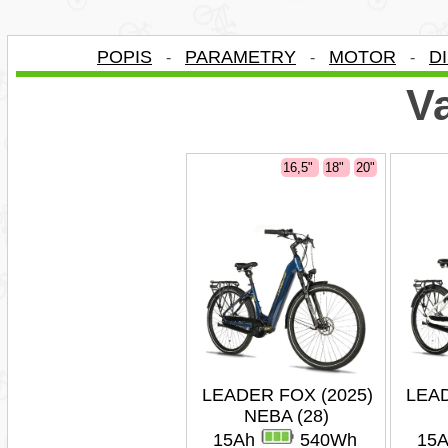
POPIS
PARAMETRY
MOTOR
D
-
-
-
Va
16,5"
18"
20"
LEADER FOX (2025)
LEAD
NEBA (28)
15Ah
540Wh
15