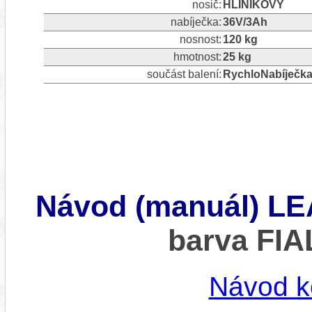
nosič:
HLINÍKOVÝ
nabíječka:
36V/3Ah
nosnost:
120 kg
hmotnost:
25 kg
součást balení:
RychloNabíječka 3
Návod (manuál) L
barva FI
Návod k