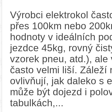
Výrobci elektrokol čas
přes 100km nebo 200km
hodnoty v ideálních p
jezdce 45kg, rovný čistý
vzorek pneu, atd.), ale
často velmi liší. Zálež
ovlivňují, jak daleko s
může být dojezd i polo
tabulkách,...