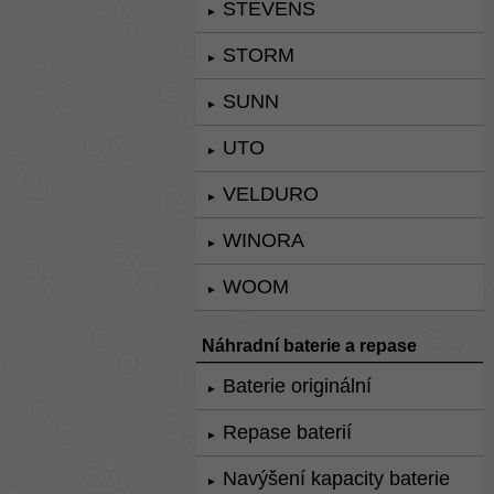
STEVENS
►
STORM
►
SUNN
►
UTO
►
VELDURO
►
WINORA
►
WOOM
►
Náhradní baterie a repase
Baterie originální
►
Repase baterií
►
Navýšení kapacity baterie
►