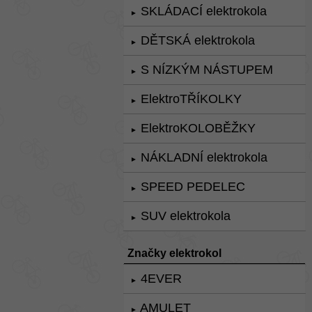
SKLÁDACÍ elektrokola
►
DĚTSKÁ elektrokola
►
S NÍZKÝM NÁSTUPEM
►
ElektroTŘÍKOLKY
►
ElektroKOLOBĚŽKY
►
NÁKLADNÍ elektrokola
►
SPEED PEDELEC
►
SUV elektrokola
►
Značky elektrokol
4EVER
►
AMULET
►