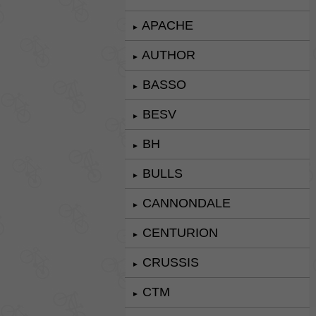
APACHE
►
AUTHOR
►
BASSO
►
BESV
►
BH
►
BULLS
►
CANNONDALE
►
CENTURION
►
CRUSSIS
►
CTM
►