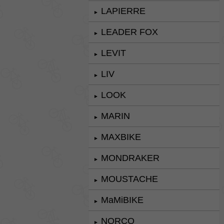
LAPIERRE
►
LEADER FOX
►
LEVIT
►
LIV
►
LOOK
►
MARIN
►
MAXBIKE
►
MONDRAKER
►
MOUSTACHE
►
MaMiBIKE
►
NORCO
►