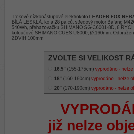
Trekové nízkonástupové elektrokolo
LEADER FOX NEBA
BÍLÁ LESKLÁ, kola 28 palců, středový motor Bafang M42
540Wh, přehazovačku SHIMANO SG-C6001-8D, 8 RYCHLO
kotoučové SHIMANO CUES U8000, Ø:160mm. Odpružení za
ZDVIH 100mm.
ZVOLTE SI VELIKOST R
16,5"
(155-175cm)
vyprodáno - nelze
18"
(160-180cm)
vyprodáno - nelze o
20"
(170-190cm)
vyprodáno - nelze o
VYPRODÁ
již nelze obj