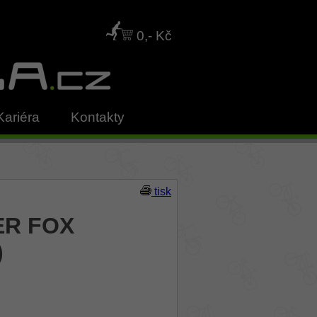
0,- Kč
Kariéra
Kontakty
tisk
ER FOX
)