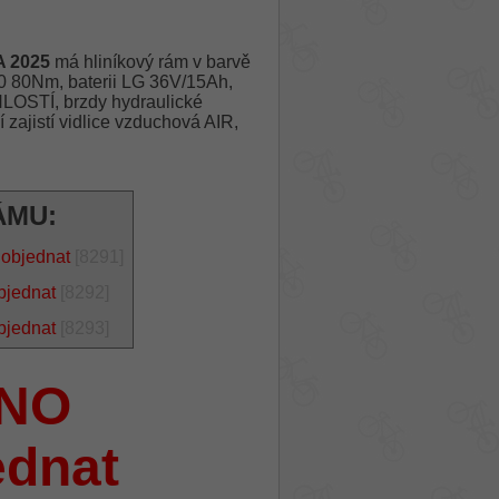
 2025
má hliníkový rám v barvě
0 80Nm, baterii LG 36V/15Ah,
STÍ, brzdy hydraulické
jistí vidlice vzduchová AIR,
ÁMU:
 objednat
[8291]
bjednat
[8292]
bjednat
[8293]
NO
ednat