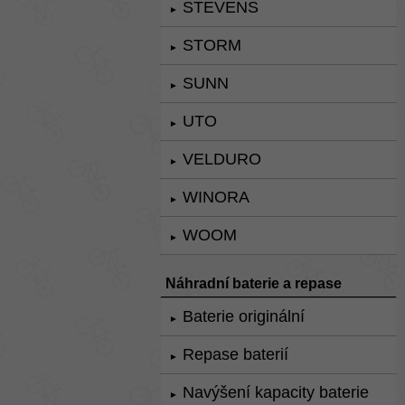
STEVENS
►
STORM
►
SUNN
►
UTO
►
VELDURO
►
WINORA
►
WOOM
►
Náhradní baterie a repase
Baterie originální
►
Repase baterií
►
Navýšení kapacity baterie
►