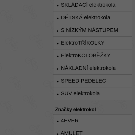
SKLÁDACÍ elektrokola
►
DĚTSKÁ elektrokola
►
S NÍZKÝM NÁSTUPEM
►
ElektroTŘÍKOLKY
►
ElektroKOLOBĚŽKY
►
NÁKLADNÍ elektrokola
►
SPEED PEDELEC
►
SUV elektrokola
►
Značky elektrokol
4EVER
►
AMULET
►