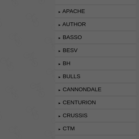
APACHE
►
AUTHOR
►
BASSO
►
BESV
►
BH
►
BULLS
►
CANNONDALE
►
CENTURION
►
CRUSSIS
►
CTM
►