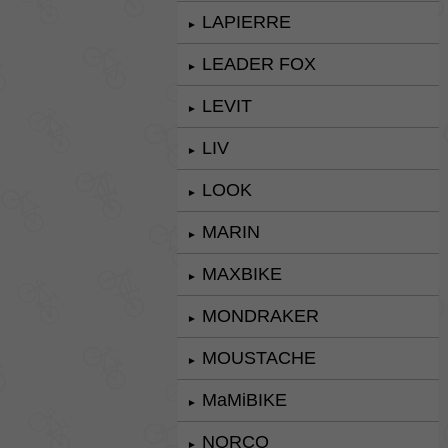
LAPIERRE
►
LEADER FOX
►
LEVIT
►
LIV
►
LOOK
►
MARIN
►
MAXBIKE
►
MONDRAKER
►
MOUSTACHE
►
MaMiBIKE
►
NORCO
►