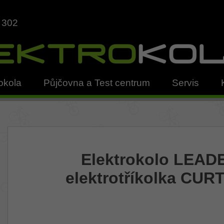
 302
okola
Půjčovna a Test centrum
Servis
Elektrokolo LEAD
elektrotříkolka CURT