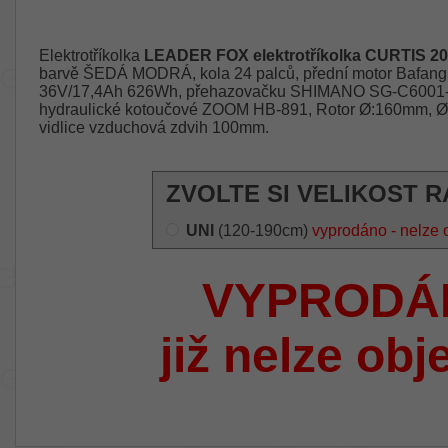
Elektrotříkolka
LEADER FOX elektrotříkolka CURTIS 2
barvě ŠEDÁ MODRÁ, kola 24 palců, přední motor Bafang 
36V/17,4Ah 626Wh, přehazovačku SHIMANO SG-C6001-
hydraulické kotoučové ZOOM HB-891, Rotor Ø:160mm, Ø:
vidlice vzduchová zdvih 100mm.
ZVOLTE SI VELIKOST R
UNI
(120-190cm)
vyprodáno - nelze 
VYPRODÁ
již nelze obj