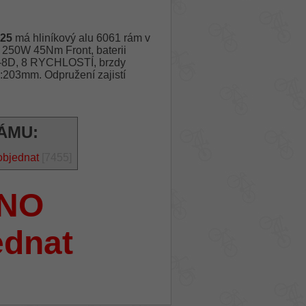
025
má hliníkový alu 6061 rám v
250W 45Nm Front, baterii
8D, 8 RYCHLOSTÍ, brzdy
203mm. Odpružení zajistí
ÁMU:
objednat
[7455]
NO
ednat