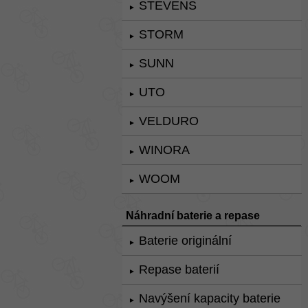
STEVENS
►
STORM
►
SUNN
►
UTO
►
VELDURO
►
WINORA
►
WOOM
►
Náhradní baterie a repase
Baterie originální
►
Repase baterií
►
Navýšení kapacity baterie
►