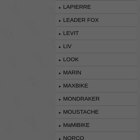
LAPIERRE
►
LEADER FOX
►
LEVIT
►
LIV
►
LOOK
►
MARIN
►
MAXBIKE
►
MONDRAKER
►
MOUSTACHE
►
MaMiBIKE
►
NORCO
►