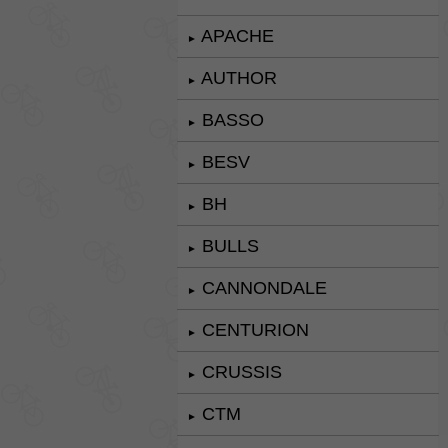
APACHE
►
AUTHOR
►
BASSO
►
BESV
►
BH
►
BULLS
►
CANNONDALE
►
CENTURION
►
CRUSSIS
►
CTM
►