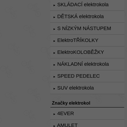
SKLÁDACÍ elektrokola
►
DĚTSKÁ elektrokola
►
S NÍZKÝM NÁSTUPEM
►
ElektroTŘÍKOLKY
►
ElektroKOLOBĚŽKY
►
NÁKLADNÍ elektrokola
►
SPEED PEDELEC
►
SUV elektrokola
►
Značky elektrokol
4EVER
►
AMULET
►