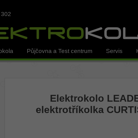
 302
okola
Půjčovna a Test centrum
Servis
Elektrokolo LEAD
elektrotříkolka CURTI