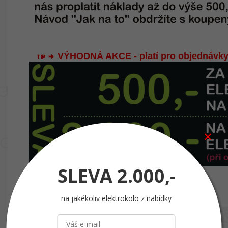
VÝHODNÁ AKCE - platí pro objednávky
SLEVA
2.000,-
na jakékoliv elektrokolo z nabídky