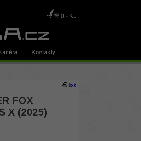
0,- Kč
Kariéra
Kontakty
tisk
ER FOX
S X (2025)