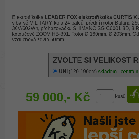
Elektrotříkolka
LEADER FOX elektrotříkolka CURTIS X 
v barvě MILITARY, kola 24 palců, přední motor Bafang 25
36V/602Wh, přehazovačku SHIMANO SG-C6001-8D, 8 RY
kotoučové ZOOM HB-891, Rotor Ø:160mm, Ø:203mm. Odpru
vzduchová zdvih 50mm.
ZVOLTE SI VELIKOST 
UNI
(120-190cm)
skladem - centráln
59 000,- Kč
kusů