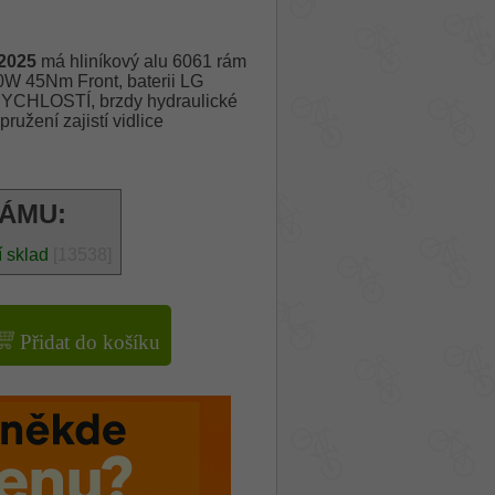
2025
má hliníkový alu 6061 rám
0W 45Nm Front, baterii LG
CHLOSTÍ, brzdy hydraulické
žení zajistí vidlice
RÁMU:
í sklad
[13538]
Přidat do košíku