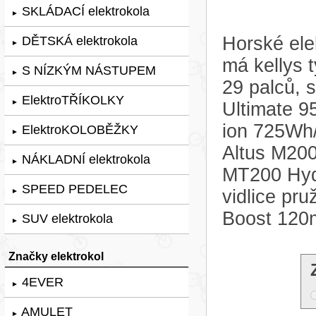
SKLÁDACÍ elektrokola
►
Horské ele
DĚTSKÁ elektrokola
►
má kellys 
S NÍZKÝM NÁSTUPEM
►
29 palců,
ElektroTŘÍKOLKY
►
Ultimate 9
ion 725Wh
ElektroKOLOBĚŽKY
►
Altus M200
NÁKLADNÍ elektrokola
►
MT200 Hydr
SPEED PEDELEC
vidlice p
►
Boost 120
SUV elektrokola
►
Značky elektrokol
4EVER
►
AMULET
►