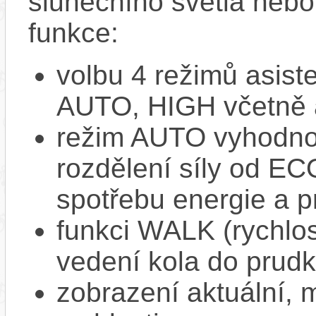
slunečního světla nebo 
funkce:
volbu 4 režimů asi
AUTO, HIGH včetně 
režim AUTO vyhodnocu
rozdělení síly od EC
spotřebu energie a p
funkci WALK (rychlost
vedení kola do prud
zobrazení aktuální,