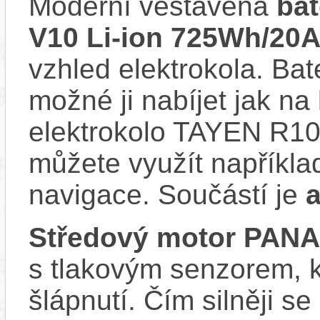
Moderní vestavěná
ba
V10 Li-ion 725Wh/20
vzhled elektrokola. Bat
možné ji nabíjet jak na
elektrokolo TAYEN R10
můžete využít napříkla
navigace. Součástí je
Středový motor PAN
s tlakovým senzorem, k
šlápnutí. Čím silněji se