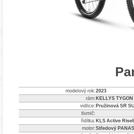
Pa
modelový rok:
2023
rám:
KELLYS TYGON R
vidlice:
Pružinová SR S
tlumič:
řidítka:
KLS Active Ris
motor:
Středový PANAS