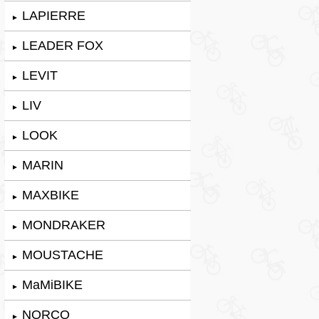
LAPIERRE
►
LEADER FOX
►
LEVIT
►
LIV
►
LOOK
►
MARIN
►
MAXBIKE
►
MONDRAKER
►
MOUSTACHE
►
MaMiBIKE
►
NORCO
►