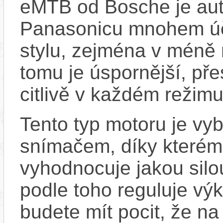
eMTB od Bosche je aut
Panasonicu mnohem účin
stylu, zejména v méně
tomu je úspornější, pře
citlivě v každém režimu
Tento typ motoru je vy
snímačem, díky kterému
vyhodnocuje jakou silo
podle toho reguluje vý
budete mít pocit, že na 