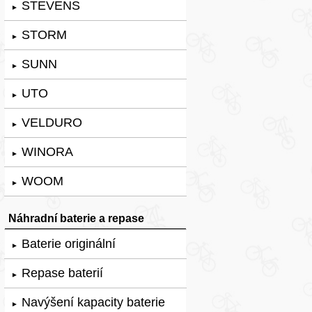
STEVENS
►
STORM
►
SUNN
►
UTO
►
VELDURO
►
WINORA
►
WOOM
►
Náhradní baterie a repase
Baterie originální
►
Repase baterií
►
Navýšení kapacity baterie
►