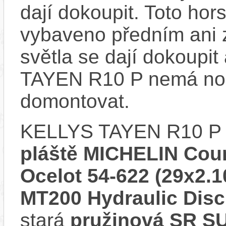
dají dokoupit. Toto hor
vybaveno předním ani 
světla se dají dokoupit
TAYEN R10 P nemá nosi
domontovat.
KELLYS TAYEN R10 P 
pláště MICHELIN Cou
Ocelot 54-622 (29x2.1
MT200 Hydraulic Dis
stará
pružinová SR S