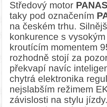
Středový motor
PANAS
taky pod označením
P
na českém trhu. Silnějš
konkurence s vysokým
kroutícím momentem 9
rozhodně stojí za pozo
překvapí navíc inteli
chytrá elektronika regu
nejslabším režimem EK
závislosti na stylu jíz