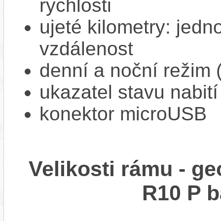
rychlosti
ujeté kilometry: jedno
vzdálenost
denní a noční režim 
ukazatel stavu nabití
konektor microUSB
Velikosti rámu - 
R10 P 