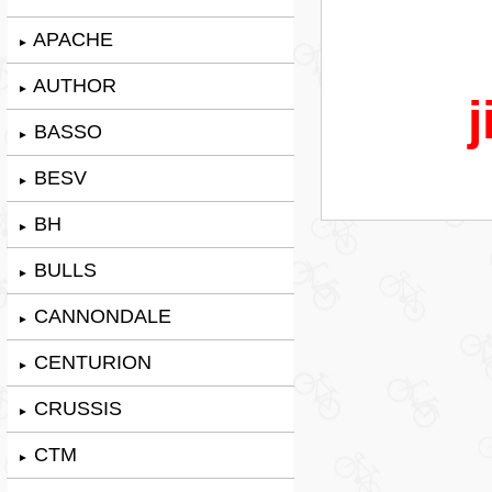
APACHE
►
AUTHOR
►
j
BASSO
►
BESV
►
BH
►
BULLS
►
CANNONDALE
►
CENTURION
►
CRUSSIS
►
CTM
►