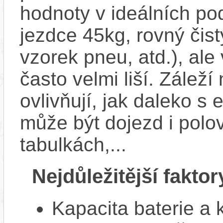
hodnoty v ideálních p
jezdce 45kg, rovný čistý
vzorek pneu, atd.), ale
často velmi liší. Zálež
ovlivňují, jak daleko s
může být dojezd i polo
tabulkách,...
Nejdůležitější faktor
Kapacita baterie a 