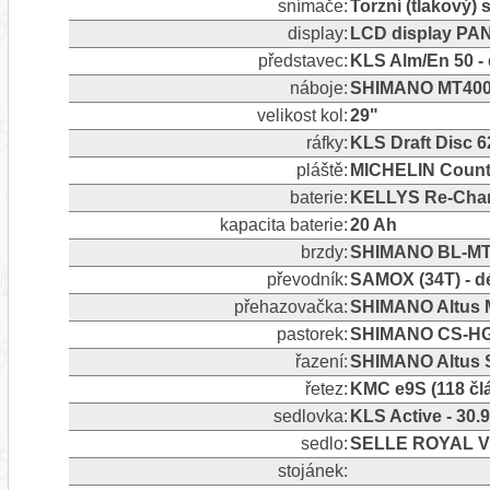
snímače:
Torzní (tlakový)
display:
LCD display PA
představec:
KLS Alm/En 50 - 
náboje:
SHIMANO MT400-B
velikost kol:
29"
ráfky:
KLS Draft Disc 6
pláště:
MICHELIN Countr
baterie:
KELLYS Re-Char
kapacita baterie:
20 Ah
brzdy:
SHIMANO BL-MT2
převodník:
SAMOX (34T) - d
přehazovačka:
SHIMANO Altus M
pastorek:
SHIMANO CS-HG4
řazení:
SHIMANO Altus S
řetez:
KMC e9S (118 čl
sedlovka:
KLS Active - 3
sedlo:
SELLE ROYAL V
stojánek: