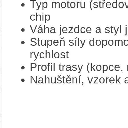
Typ motoru (středov
chip
Váha jezdce a styl j
Stupeň síly dopomo
rychlost
Profil trasy (kopce,
Nahuštění, vzorek a