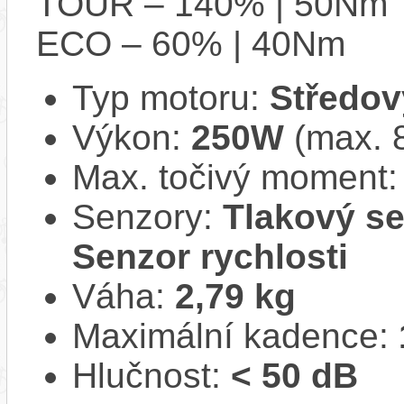
TOUR – 140% | 50Nm
ECO – 60% | 40Nm
Typ motoru:
Středov
Výkon:
250W
(max. 
Max. točivý moment
Senzory:
Tlakový se
Senzor rychlosti
Váha:
2,79 kg
Maximální kadence:
Hlučnost:
< 50 dB