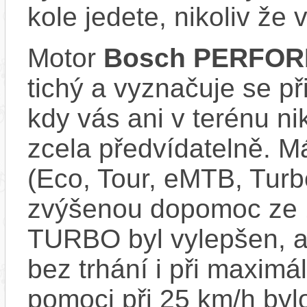
kole jedete, nikoliv že 
Motor
Bosch PERFOR
tichý a vyznačuje se př
kdy vás ani v terénu n
zcela předvídatelně. Má
(Eco, Tour, eMTB, Turb
zvýšenou dopomoc ze
TURBO byl vylepšen, ab
bez trhání i při maxim
pomoci při 25 km/h byl