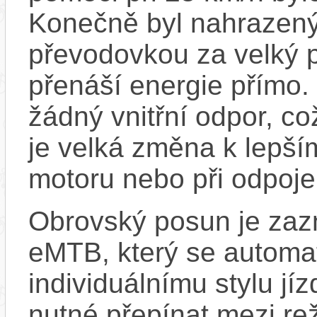
Konečně byl nahrazený
převodovkou za velký p
přenáší energie přímo.
žádný vnitřní odpor, c
je velká změna k lepší
motoru nebo při odpoje
Obrovský posun je zaz
eMTB, který se automat
individuálnímu stylu jí
nutné přepínat mezi re