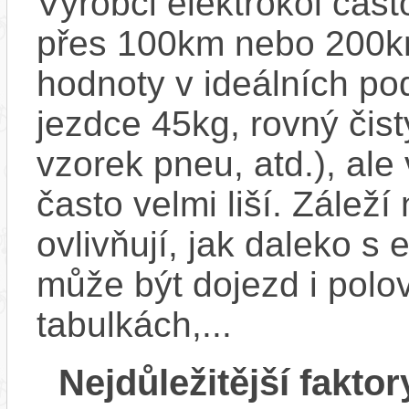
Výrobci elektrokol čas
přes 100km nebo 200km
hodnoty v ideálních p
jezdce 45kg, rovný čistý
vzorek pneu, atd.), ale
často velmi liší. Zálež
ovlivňují, jak daleko s
může být dojezd i polo
tabulkách,...
Nejdůležitější faktor