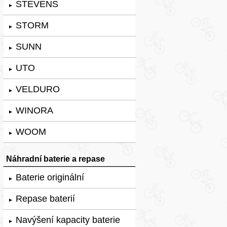
STEVENS
►
STORM
►
SUNN
►
UTO
►
VELDURO
►
WINORA
►
WOOM
►
Náhradní baterie a repase
Baterie originální
►
Repase baterií
►
Navýšení kapacity baterie
►