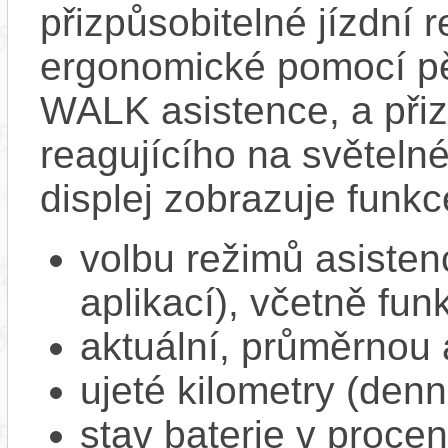
přizpůsobitelné jízdní r
ergonomické pomocí pět
WALK asistence, a přiz
reagujícího na světel
displej zobrazuje funkc
volbu režimů asisten
aplikací), včetně f
aktuální, průměrnou 
ujeté kilometry (denn
stav baterie v proce