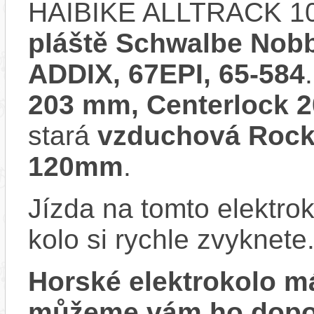
HAIBIKE ALLTRACK 10
pláště Schwalbe Nobb
ADDIX, 67EPI, 65-584
203 mm, Centerlock 
stará
vzduchová RockS
120mm
.
Jízda na tomto elektrok
kolo si rychle zvyknete
Horské elektrokolo 
můžeme vám ho dopor