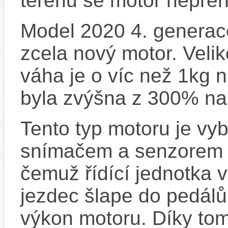
terénu se motor nepřeh
Model 2020 4. generace
zcela nový motor. Velik
váha je o víc než 1kg n
byla zvýšna z 300% na
Tento typ motoru je vy
snímačem a senzorem ot
čemuž řídící jednotka 
jezdec šlape do pedálů
výkon motoru. Díky tom