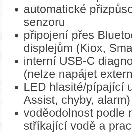
automatické přizpůs
senzoru
připojení přes Bluet
displejům (Kiox, Sm
interní USB‑C diagnos
(nelze napájet extern
LED hlasité/pípající
Assist, chyby, alarm)
voděodolnost podle n
stříkající vodě a pra