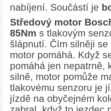
nabíjení. Součástí je
b
Středový motor Bo
85Nm
s tlakovým senzo
šlápnutí. Čím silněji se
motor pomáhá. Když se
pomáhá jen nepatrně, k
silně, motor pomůže m
tlakovému senzoru je j
jízdě na obyčejném kol
zabral, když to jezdec