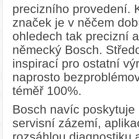
precizního provedení.
značek je v něčem dobr
ohledech tak precizní 
německý Bosch. Střed
inspirací pro ostatní vý
naprosto bezproblémově
téměř 100%.
Bosch navíc poskytuje 
servisní zázemí, aplika
rozsáhlou diagnostiku 