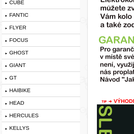
CUBE
►
FANTIC
►
FLYER
►
FOCUS
►
GHOST
►
GIANT
►
GT
►
HAIBIKE
►
VÝHODNÁ
HEAD
►
HERCULES
►
KELLYS
►