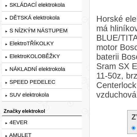
SKLÁDACÍ elektrokola
►
Horské ele
DĚTSKÁ elektrokola
►
má hliníko
S NÍZKÝM NÁSTUPEM
►
BLUE/TITA
ElektroTŘÍKOLKY
►
motor Bo
baterii B
ElektroKOLOBĚŽKY
►
Sram SX Ea
NÁKLADNÍ elektrokola
►
11-50z, b
SPEED PEDELEC
Centerlock
►
vzduchová
SUV elektrokola
►
Značky elektrokol
Z
4EVER
►
AMULET
►