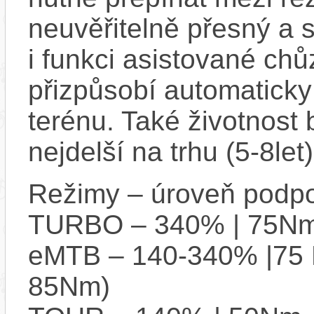
neuvěřitelně přesný a 
i funkci asistované chů
přizpůsobí automaticky 
terénu. Také životnost 
nejdelší na trhu (5-8let)
Režimy – úroveň podpo
TURBO – 340% | 75Nm
eMTB – 140-340% |75 
85Nm)