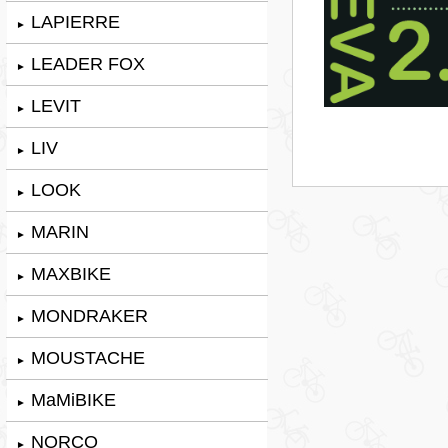
LAPIERRE
►
LEADER FOX
►
LEVIT
►
LIV
►
LOOK
►
MARIN
►
MAXBIKE
►
MONDRAKER
►
MOUSTACHE
►
MaMiBIKE
►
NORCO
►