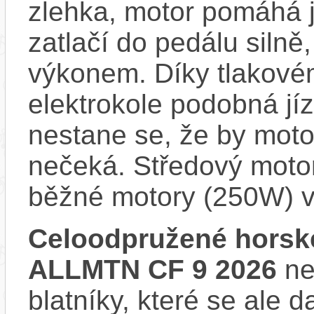
zlehka, motor pomáhá j
zatlačí do pedálu siln
výkonem. Díky tlakovém
elektrokole podobná jí
nestane se, že by motor
nečeká. Středový motor
běžné motory (250W) v
Celoodpružené horské
ALLMTN CF 9 2026
ne
blatníky, které se ale d