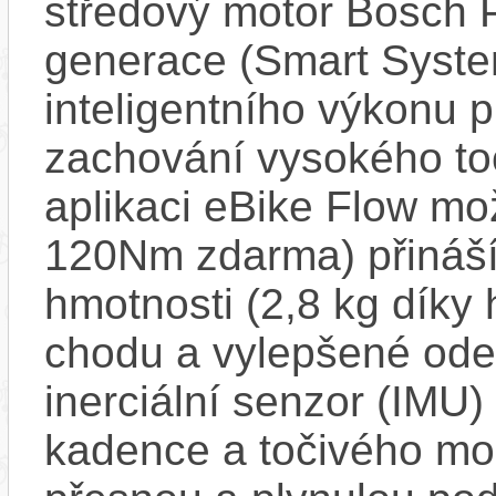
středový motor Bosch 
generace (Smart Syste
inteligentního výkonu pr
zachování vysokého t
aplikaci eBike Flow m
120Nm zdarma) přináší
hmotnosti (2,8 kg díky 
chodu a vylepšené ode
inerciální senzor (IMU) 
kadence a točivého m