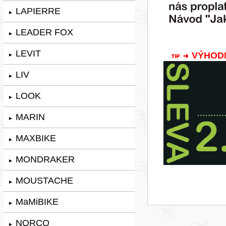
LAPIERRE
►
LEADER FOX
►
LEVIT
VÝHODNÁ
►
LIV
►
LOOK
►
MARIN
►
MAXBIKE
►
MONDRAKER
►
MOUSTACHE
►
MaMiBIKE
►
NORCO
►