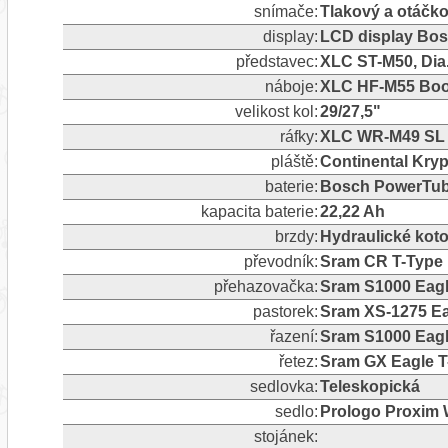
snímače:
Tlakový a otáčk
display:
LCD display Bos
představec:
XLC ST-M50, Dia
náboje:
XLC HF-M55 Boos
velikost kol:
29/27,5"
ráfky:
XLC WR-M49 SL D
pláště:
Continental Krypt
baterie:
Bosch PowerTu
kapacita baterie:
22,22 Ah
brzdy:
Hydraulické kot
převodník:
Sram CR T-Type
přehazovačka:
Sram S1000 Eagle
pastorek:
Sram XS-1275 Ea
řazení:
Sram S1000 Eagle
řetez:
Sram GX Eagle T
sedlovka:
Teleskopická
sedlo:
Prologo Proxim
stojánek: