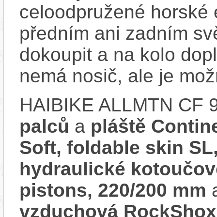
celoodpružené horské 
předním ani zadním svě
dokoupit a na kolo do
nemá nosič, ale je mo
HAIBIKE ALLMTN CF 9
palců
a
pláště Contin
Soft, foldable skin SL
hydraulické kotoučov
pistons, 220/200 mm
a
vzduchová RockShox 