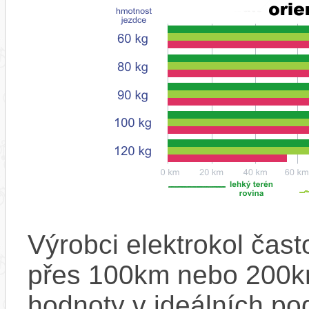
Výrobci elektrokol čas
přes 100km nebo 200km
hodnoty v ideálních p