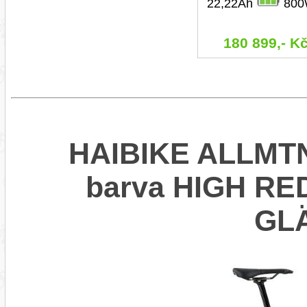
22,22Ah
800
180 899,- K
HAIBIKE ALLMTN 
barva HIGH R
GL