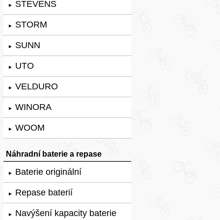
STEVENS
►
STORM
►
SUNN
►
UTO
►
VELDURO
►
WINORA
►
WOOM
►
Náhradní baterie a repase
Baterie originální
►
Repase baterií
►
Navýšení kapacity baterie
►