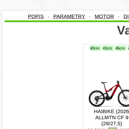
POPIS
PARAMETRY
MOTOR
D
-
-
-
Va
40cm
43cm
46cm
HAIBIKE (2026
ALLMTN CF 9
(29/27,5)