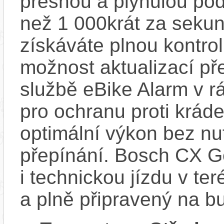
přesnou a plynulou pod
než 1 000krát za sekun
získáváte plnou kontro
možnost aktualizací pře
službě eBike Alarm v r
pro ochranu proti krád
optimální výkon bez nu
přepínání. Bosch CX Ge
i technickou jízdu v ter
a plně připravený na b