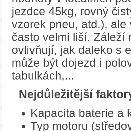
jezdce 45kg, rovný čistý
vzorek pneu, atd.), ale
často velmi liší. Zálež
ovlivňují, jak daleko s
může být dojezd i polo
tabulkách,...
Nejdůležitější faktor
Kapacita baterie a 
Typ motoru (středov