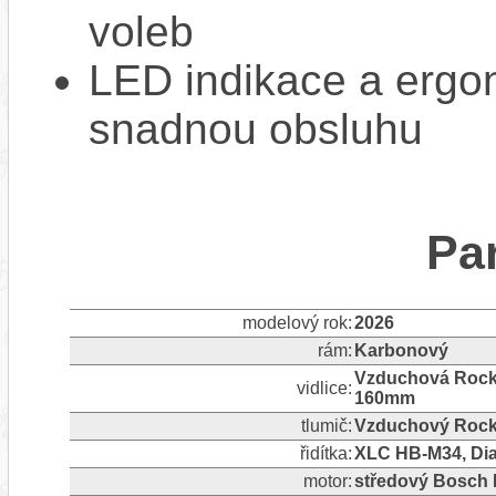
voleb
LED indikace a ergon
snadnou obsluhu
Pa
modelový rok:
2026
rám:
Karbonový
Vzduchová RockS
vidlice:
160mm
tlumič:
Vzduchový Rock
řidítka:
XLC HB-M34, Dia
motor:
středový Bosch 