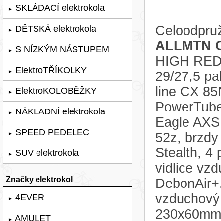
SKLÁDACÍ elektrokola
►
Celoodpruž
DĚTSKÁ elektrokola
►
ALLMTN C
S NÍZKÝM NÁSTUPEM
►
HIGH RED
ElektroTŘÍKOLKY
►
29/27,5 pa
line CX 85
ElektroKOLOBĚŽKY
►
PowerTube
NÁKLADNÍ elektrokola
►
Eagle AXS 
SPEED PEDELEC
52z, brzdy
►
Stealth, 4
SUV elektrokola
►
vidlice vz
Značky elektrokol
DebonAir+,
vzduchový
4EVER
►
230x60mm,
AMULET
►