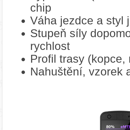
chip
Váha jezdce a styl j
Stupeň síly dopomo
rychlost
Profil trasy (kopce,
Nahuštění, vzorek a