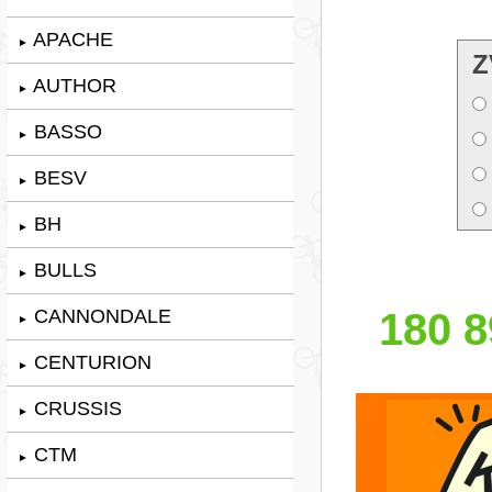
APACHE
►
Z
AUTHOR
►
BASSO
►
BESV
►
BH
►
BULLS
►
CANNONDALE
180 8
►
CENTURION
►
CRUSSIS
►
CTM
►