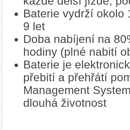
každé delší jízdě, po
Baterie vydrží okolo
9 let
Doba nabíjení na 80%
hodiny (plné nabití o
Baterie je elektronic
přebití a přehřátí p
Management System),
dlouhá životnost