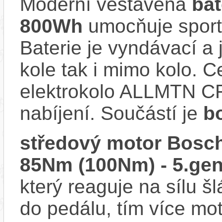
Moderní vestavěná
ba
800Wh
umocňuje sporto
Baterie je vyndávací a 
kole tak i mimo kolo. 
elektrokolo ALLMTN CF
nabíjení. Součástí je
b
středový motor Bosch
85Nm (100Nm) - 5.gen
který reaguje na sílu šl
do pedálu, tím více mo