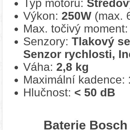
Typ motoru:
Středov
Výkon:
250W
(max. 
Max. točivý moment
Senzory:
Tlakový se
Senzor rychlosti, In
Váha:
2,8 kg
Maximální kadence:
Hlučnost:
< 50 dB
Baterie Bosc