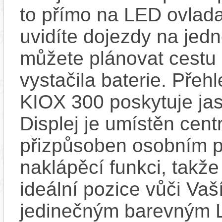
to přímo na LED ovlad
uvidíte dojezdy na jedno
můžete plánovat cestu
vystačila baterie. Přeh
KIOX 300 poskytuje jas
Displej je umístěn centr
přizpůsoben osobním p
naklápěcí funkci, takže
ideální pozice vůči Va
jedinečným barevným L