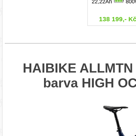
22,22Ah
800
138 199,- K
HAIBIKE ALLMTN 6
barva HIGH 