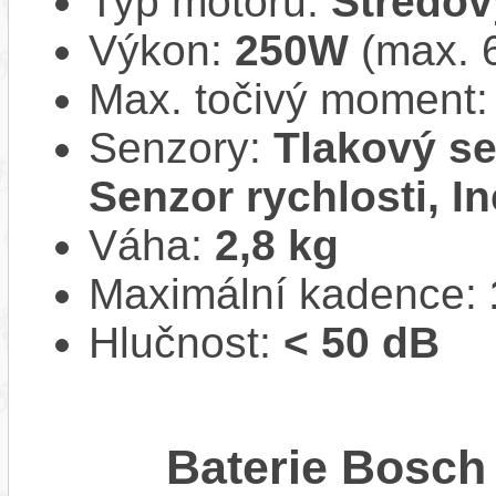
Typ motoru:
Středov
Výkon:
250W
(max. 
Max. točivý moment
Senzory:
Tlakový se
Senzor rychlosti, In
Váha:
2,8 kg
Maximální kadence:
Hlučnost:
< 50 dB
Baterie Bosc