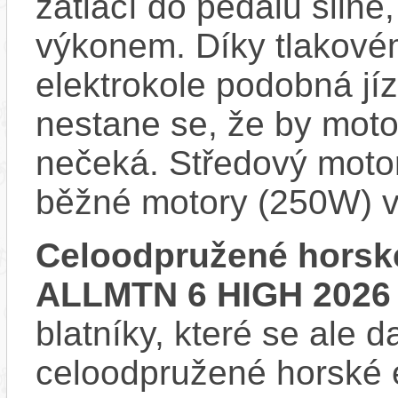
zatlačí do pedálu siln
výkonem. Díky tlakovém
elektrokole podobná jí
nestane se, že by motor
nečeká. Středový motor
běžné motory (250W) v
Celoodpružené horské
ALLMTN 6 HIGH 2026
blatníky, které se ale d
celoodpružené horské 