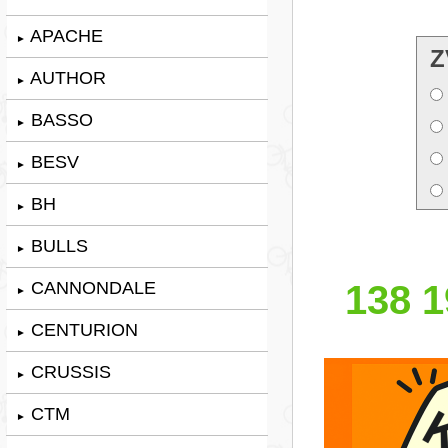
APACHE
►
Z
AUTHOR
►
BASSO
►
BESV
►
BH
►
BULLS
►
CANNONDALE
138 1
►
CENTURION
►
CRUSSIS
►
CTM
►