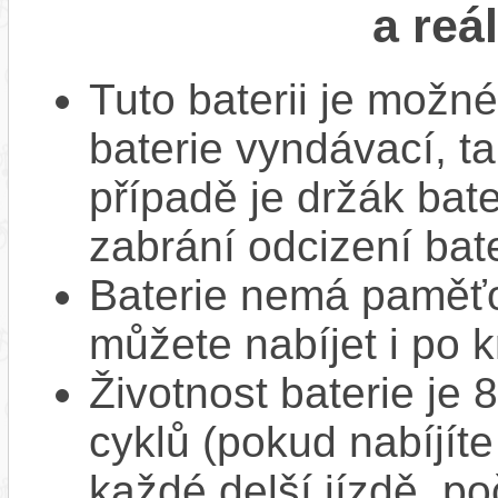
a reá
Tuto baterii je možné
baterie vyndávací, t
případě je držák bat
zabrání odcizení bate
Baterie nemá paměťov
můžete nabíjet i po k
Životnost baterie je 
cyklů (pokud nabíjíte
každé delší jízdě, po