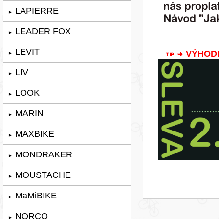
LAPIERRE
►
LEADER FOX
►
LEVIT
VÝHODNÁ
►
LIV
►
LOOK
►
MARIN
►
MAXBIKE
►
MONDRAKER
►
MOUSTACHE
►
MaMiBIKE
►
NORCO
►