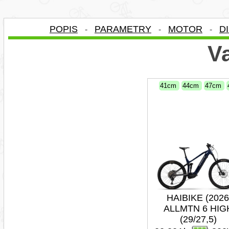
POPIS
PARAMETRY
MOTOR
D
-
-
-
Va
41cm
44cm
47cm
HAIBIKE (2026
ALLMTN 6 HIG
(29/27,5)