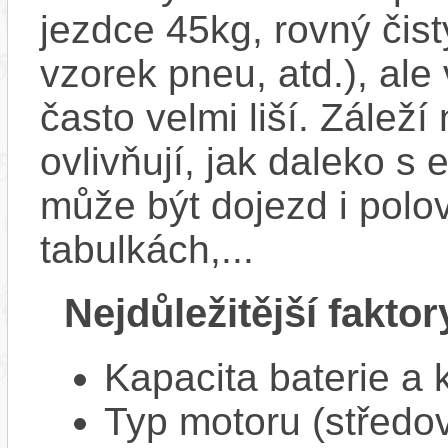
jezdce 45kg, rovný čistý
vzorek pneu, atd.), ale
často velmi liší. Zálež
ovlivňují, jak daleko s
může být dojezd i polo
tabulkách,...
Nejdůležitější faktor
Kapacita baterie a 
Typ motoru (středov