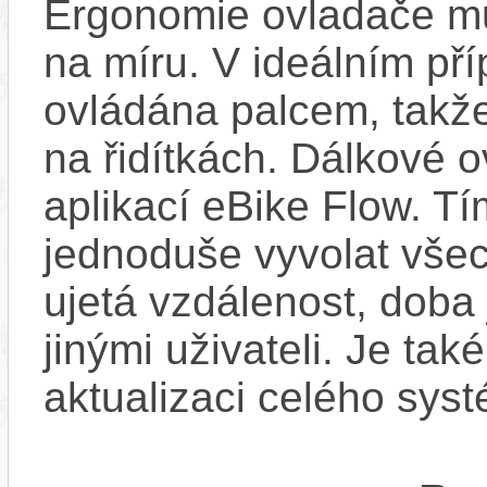
Ergonomie ovladače mů
na míru. V ideálním pří
ovládána palcem, takže
na řidítkách. Dálkové ov
aplikací eBike Flow. T
jednoduše vyvolat všec
ujetá vzdálenost, doba 
jinými uživateli. Je ta
aktualizaci celého sys