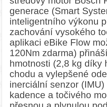
středový motor Bosch 
generace (Smart Syste
inteligentního výkonu pr
zachování vysokého t
aplikaci eBike Flow m
120Nm zdarma) přináší
hmotnosti (2,8 kg díky 
chodu a vylepšené ode
inerciální senzor (IMU) 
kadence a točivého m
přesnou a plynulou pod