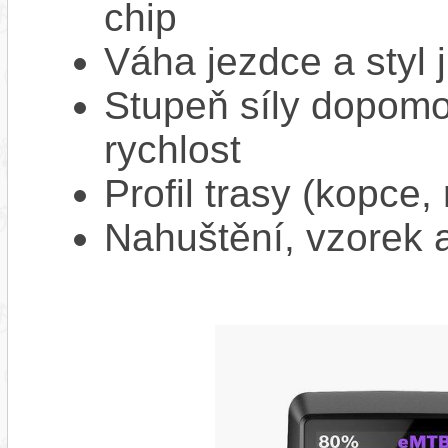
chip
Váha jezdce a styl j
Stupeň síly dopomo
rychlost
Profil trasy (kopce,
Nahuštění, vzorek a