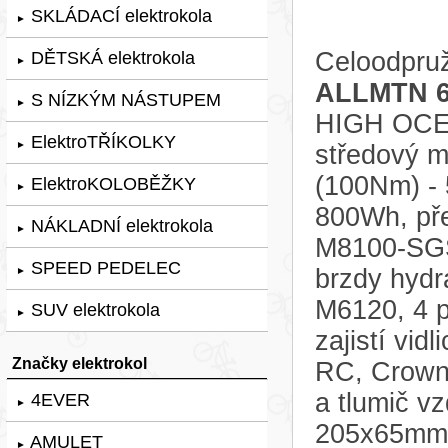
SKLÁDACÍ elektrokola
►
Celoodpruž
DĚTSKÁ elektrokola
►
ALLMTN 6
S NÍZKÝM NÁSTUPEM
►
HIGH OCEA
ElektroTŘÍKOLKY
►
středový 
(100Nm) - 
ElektroKOLOBĚŽKY
►
800Wh, př
NÁKLADNÍ elektrokola
►
M8100-SGS
SPEED PEDELEC
brzdy hydr
►
M6120, 4 p
SUV elektrokola
►
zajistí vi
Značky elektrokol
RC, Crown
a tlumič v
4EVER
►
205x65mm,
AMULET
►