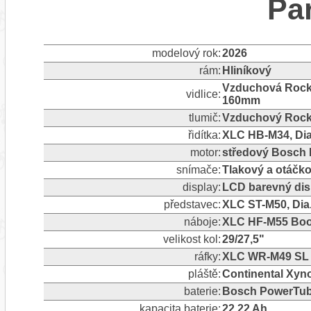
Pa
modelový rok:
2026
rám:
Hliníkový
Vzduchová RockS
vidlice:
160mm
tlumič:
Vzduchový RockS
řidítka:
XLC HB-M34, Dia
motor:
středový Bosch 
snímače:
Tlakový a otáčk
display:
LCD barevný dis
představec:
XLC ST-M50, Dia
náboje:
XLC HF-M55 Boos
velikost kol:
29/27,5"
ráfky:
XLC WR-M49 SL D
pláště:
Continental Xyno
baterie:
Bosch PowerTu
kapacita baterie:
22,22 Ah