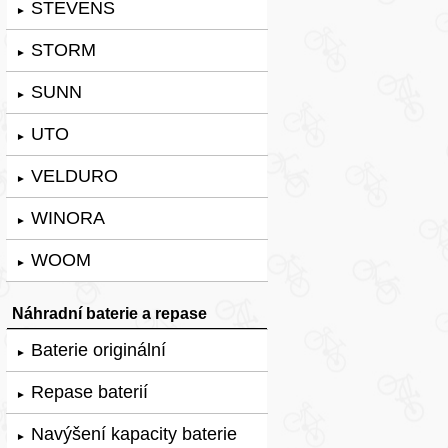
STEVENS
►
STORM
►
SUNN
►
UTO
►
VELDURO
►
WINORA
►
WOOM
►
Náhradní baterie a repase
Baterie originální
►
Repase baterií
►
Navýšení kapacity baterie
►