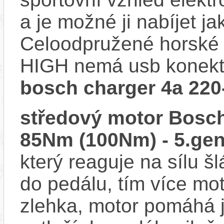
a je možné ji nabíjet ja
Celoodpružené horské
HIGH nemá usb konektor
bosch charger 4a 220
středový motor Bosch
85Nm (100Nm) - 5.gen
který reaguje na sílu šl
do pedálu, tím více mo
zlehka, motor pomáhá j