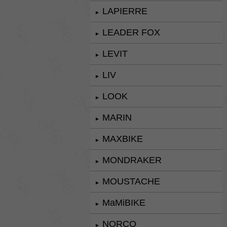
LAPIERRE
►
LEADER FOX
►
LEVIT
►
LIV
►
LOOK
►
MARIN
►
MAXBIKE
►
MONDRAKER
►
MOUSTACHE
►
MaMiBIKE
►
NORCO
►