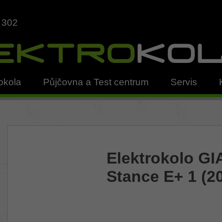
 302
okola
Půjčovna a Test centrum
Servis
Elektrokolo G
Stance E+ 1 (2