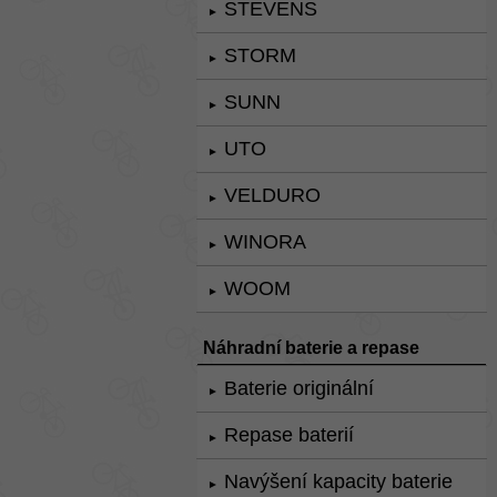
STEVENS
►
STORM
►
SUNN
►
UTO
►
VELDURO
►
WINORA
►
WOOM
►
Náhradní baterie a repase
Baterie originální
►
Repase baterií
►
Navýšení kapacity baterie
►