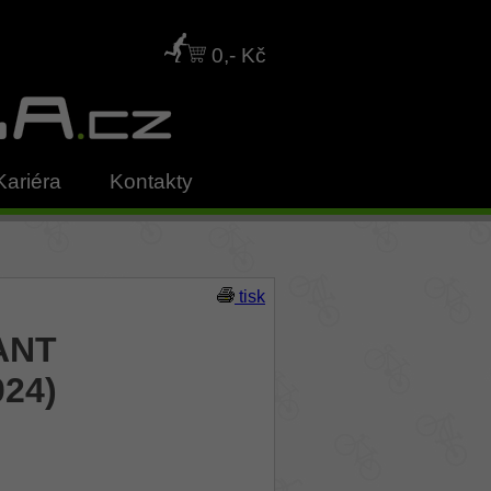
0,- Kč
Kariéra
Kontakty
tisk
IANT
024)