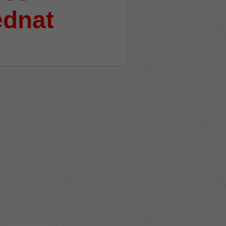
ednat