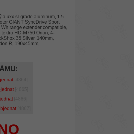
 aluxx sl-grade aluminum, 1.5
otor GIANT SyncDrive Sport
 Wh range extender compatible,
tektro HD-M750 Orion, 4-
rockShox 35 Silver, 140mm,
aidon R, 190x45mm,
RÁMU:
jednat
[4864]
bjednat
[4865]
jednat
[4866]
objednat
[4867]
NO