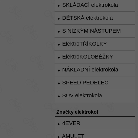
SKLÁDACÍ elektrokola
►
DĚTSKÁ elektrokola
►
S NÍZKÝM NÁSTUPEM
►
ElektroTŘÍKOLKY
►
ElektroKOLOBĚŽKY
►
NÁKLADNÍ elektrokola
►
SPEED PEDELEC
►
SUV elektrokola
►
Značky elektrokol
4EVER
►
AMULET
►