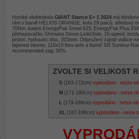
Horské elektrokolo
GIANT Stance E+ 1 2024
má hliníkový
rám v barvě HELIOS ORANGE, kola 29 palců, středový m
70Nm, baterii EnergyPak Smart 625, EnergyPak Plus 250
přehazovačku Shimano Deore LinkGlide, 10-speed, brzdy 
piston, hydraulic disc, 203mm. Odpružení zajistí vidlice 
tapered steerer, 110x15 thru-axle a tlumič SR Suntour R
recommended sag: 30%.
ZVOLTE SI VELIKOST 
S
(163-172cm)
vyprodáno - nelze ob
M
(171-180cm)
vyprodáno - nelze o
L
(179-188cm)
vyprodáno - nelze ob
XL
(187-198cm)
vyprodáno - nelze 
VYPRODÁ