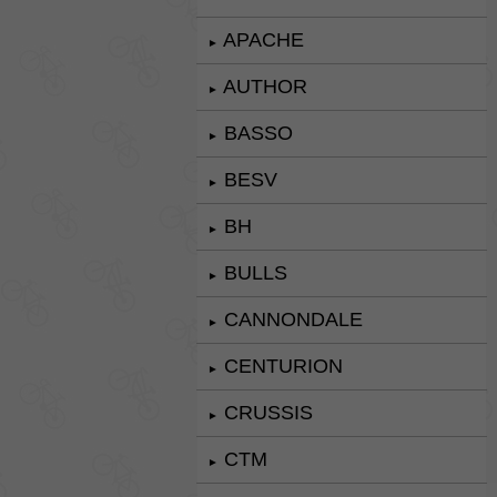
APACHE
►
AUTHOR
►
BASSO
►
BESV
►
BH
►
BULLS
►
CANNONDALE
►
CENTURION
►
CRUSSIS
►
CTM
►