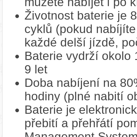
můžete nabíjet i po k
Životnost baterie je 
cyklů (pokud nabíjíte
každé delší jízdě, po
Baterie vydrží okolo
9 let
Doba nabíjení na 80%
hodiny (plné nabití o
Baterie je elektronic
přebití a přehřátí p
Management System),