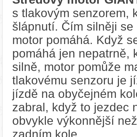
s tlakovým senzorem, k
šlápnutí. Čím silněji se
motor pomáhá. Když se
pomáhá jen nepatrně, k
silně, motor pomůže m
tlakovému senzoru je j
jízdě na obyčejném kol
zabral, když to jezdec
obvykle výkonnější ne
zadním kole.