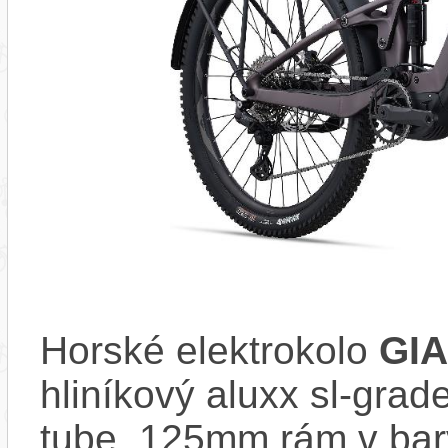
Horské elektrokolo
GIA
hliníkový aluxx sl-gra
tube, 125mm rám v b