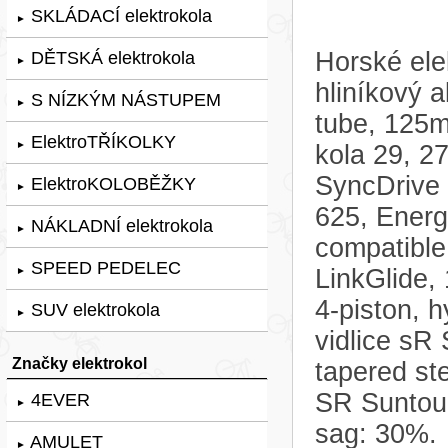
SKLÁDACÍ elektrokola
►
Horské ele
DĚTSKÁ elektrokola
►
hliníkový 
S NÍZKÝM NÁSTUPEM
►
tube, 125
ElektroTŘÍKOLKY
►
kola 29, 2
SyncDrive
ElektroKOLOBĚŽKY
►
625, Ener
NÁKLADNÍ elektrokola
►
compatibl
SPEED PEDELEC
LinkGlide,
►
4-piston, 
SUV elektrokola
►
vidlice sR
Značky elektrokol
tapered ste
SR Suntou
4EVER
►
sag: 30%.
AMULET
►