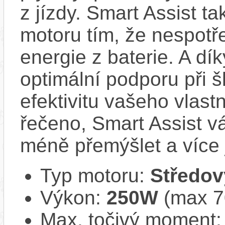
z jízdy. Smart Assist t
motoru tím, že nespot
energie z baterie. A dí
optimální podporu při š
efektivitu vašeho vlast
řečeno, Smart Assist v
méně přemýšlet a více j
Typ motoru:
Středov
Výkon:
250W
(max 
Max. točivý moment