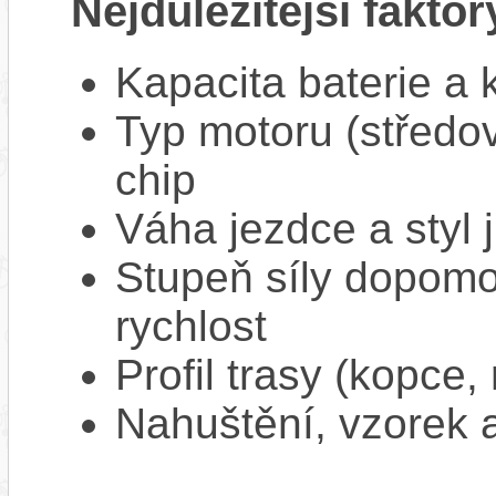
Nejdůležitější faktor
Kapacita baterie a 
Typ motoru (středov
chip
Váha jezdce a styl j
Stupeň síly dopomo
rychlost
Profil trasy (kopce,
Nahuštění, vzorek a