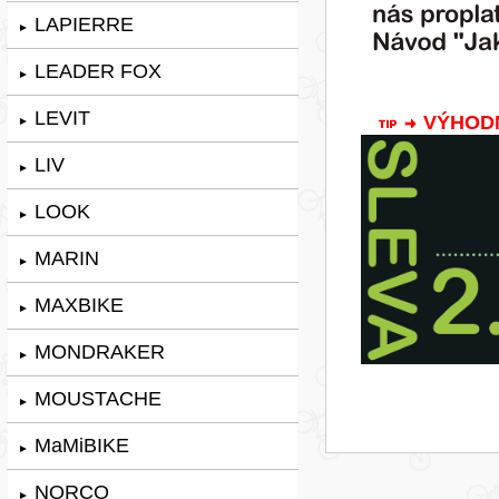
LAPIERRE
►
LEADER FOX
►
LEVIT
VÝHODNÁ
►
LIV
►
LOOK
►
MARIN
►
MAXBIKE
►
MONDRAKER
►
MOUSTACHE
►
MaMiBIKE
►
NORCO
►