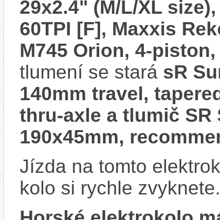
29x2.4" (M/L/XL size)
60TPI [F], Maxxis Rek
M745 Orion, 4-piston,
tlumení se stará
sR Su
140mm travel, tapered
thru-axle a tlumič SR
190x45mm, recommen
Jízda na tomto elektrok
kolo si rychle zvyknete
Horské elektrokolo 