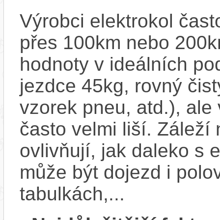
Výrobci elektrokol čas
přes 100km nebo 200km
hodnoty v ideálních p
jezdce 45kg, rovný čistý
vzorek pneu, atd.), ale
často velmi liší. Zálež
ovlivňují, jak daleko s
může být dojezd i polo
tabulkách,...