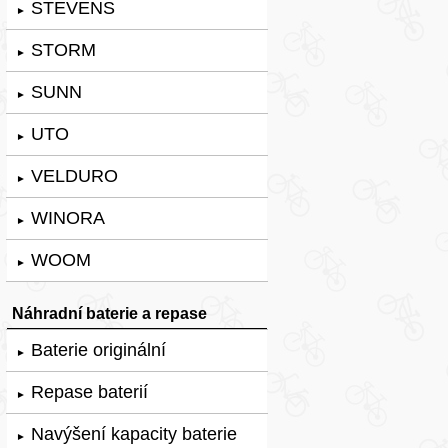
STEVENS
►
STORM
►
SUNN
►
UTO
►
VELDURO
►
WINORA
►
WOOM
►
Náhradní baterie a repase
Baterie originální
►
Repase baterií
►
Navýšení kapacity baterie
►