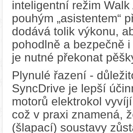
inteligentní režim Walk 
pouhým „asistentem“ př
dodává tolik výkonu, a
pohodlně a bezpečně i 
je nutné překonat pěšk
Plynulé řazení - důleži
SyncDrive je lepší účin
motorů elektrokol vyvíj
což v praxi znamená, 
(šlapací) soustavy zůs