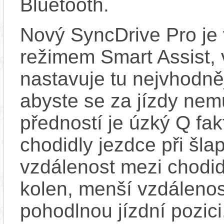
Bluetooth.
Nový SyncDrive Pro je
režimem Smart Assist,
nastavuje tu nejvhodně
abyste se za jízdy nemu
předností je úzký Q fak
chodidly jezdce při šla
vzdálenost mezi chodi
kolen, menší vzdálenos
pohodlnou jízdní pozic