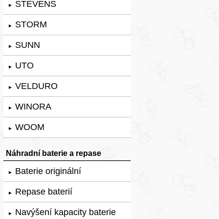
STEVENS
►
STORM
►
SUNN
►
UTO
►
VELDURO
►
WINORA
►
WOOM
►
Náhradní baterie a repase
Baterie originální
►
Repase baterií
►
Navýšení kapacity baterie
►