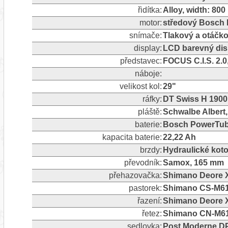
řidítka:
Alloy, width: 80
motor:
středový Bosch 
snímače:
Tlakový a otáčk
display:
LCD barevný dis
představec:
FOCUS C.I.S. 2.0
náboje:
velikost kol:
29"
ráfky:
DT Swiss H 1900, 
pláště:
Schwalbe Albert, 
baterie:
Bosch PowerTub
kapacita baterie:
22,22 Ah
brzdy:
Hydraulické kot
převodník:
Samox, 165 mm
přehazovačka:
Shimano Deore XT
pastorek:
Shimano CS-M61
řazení:
Shimano Deore X
řetez:
Shimano CN-M6
sedlovka:
Post Moderne DP-2