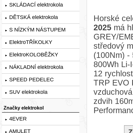
SKLÁDACÍ elektrokola
►
Horské ce
DĚTSKÁ elektrokola
►
2025
má hl
S NÍZKÝM NÁSTUPEM
►
GREY/EME
ElektroTŘÍKOLKY
►
středový 
(100Nm) - 
ElektroKOLOBĚŽKY
►
800Wh Li-
NÁKLADNÍ elektrokola
►
12 rychlos
SPEED PEDELEC
TRP EVO Pr
►
vzduchová 
SUV elektrokola
►
zdvih 160m
Značky elektrokol
Performan
4EVER
►
Z
AMULET
►