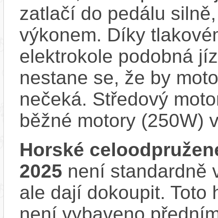
zatlačí do pedálu siln
výkonem. Díky tlakovém
elektrokole podobná jí
nestane se, že by motor
nečeká. Středový motor
běžné motory (250W) v
Horské celoodpružen
2025
není standardně v
ale dají dokoupit. Tot
není vybaveno předním