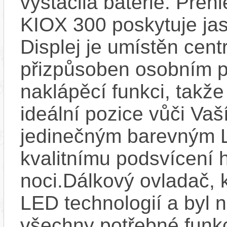
vystačila baterie. Přeh
KIOX 300 poskytuje jas
Displej je umístěn centr
přizpůsoben osobním p
naklápěcí funkci, takže
ideální pozice vůči Va
jedinečným barevným L
kvalitnímu podsvícení h
noci.Dálkový ovladač, 
LED technologií a byl 
všechny potřebné funkc