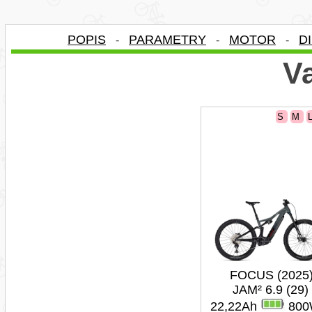
POPIS
PARAMETRY
MOTOR
D
-
-
-
Va
S
M
FOCUS (2025
JAM² 6.9 (29)
22,22Ah
800