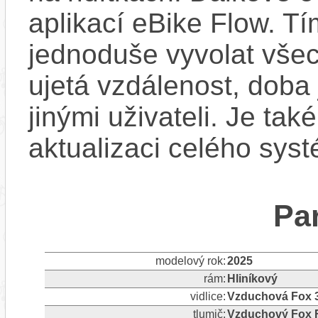
aplikací eBike Flow. T
jednoduše vyvolat všec
ujetá vzdálenost, doba 
jinými uživateli. Je ta
aktualizaci celého sys
Pa
modelový rok:
2025
rám:
Hliníkový
vidlice:
Vzduchová Fox 3
tlumič:
Vzduchový Fox F