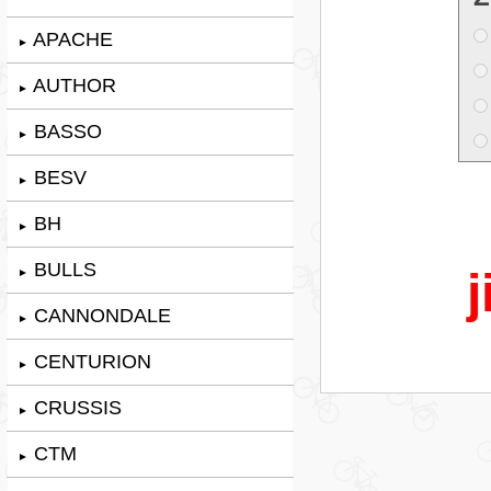
APACHE
►
AUTHOR
►
BASSO
►
BESV
►
BH
►
BULLS
j
►
CANNONDALE
►
CENTURION
►
CRUSSIS
►
CTM
►