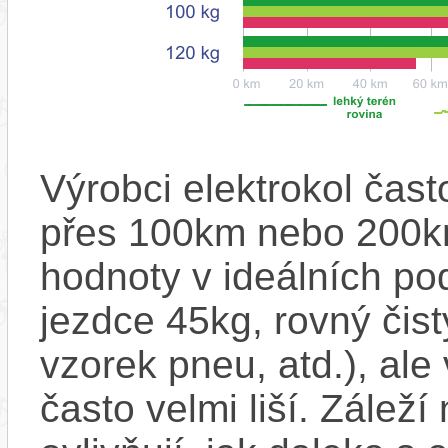
Výrobci elektrokol čas
přes 100km nebo 200km
hodnoty v ideálních p
jezdce 45kg, rovný čistý
vzorek pneu, atd.), ale
často velmi liší. Zálež