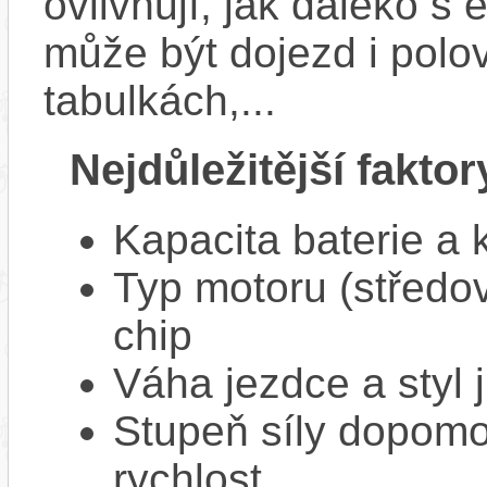
ovlivňují, jak daleko s
může být dojezd i polo
tabulkách,...
Nejdůležitější faktor
Kapacita baterie a 
Typ motoru (středov
chip
Váha jezdce a styl j
Stupeň síly dopomo
rychlost