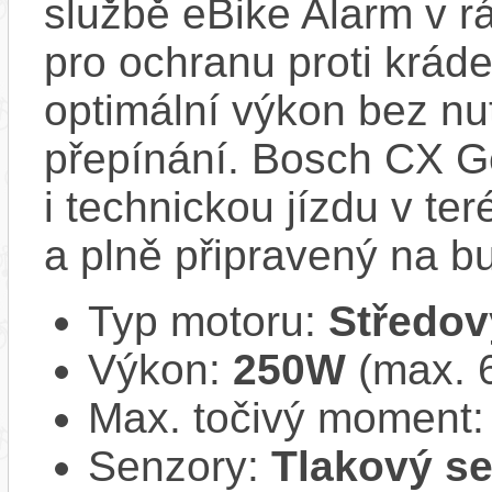
službě eBike Alarm v r
pro ochranu proti krád
optimální výkon bez nu
přepínání. Bosch CX Ge
i technickou jízdu v ter
a plně připravený na b
Typ motoru:
Středov
Výkon:
250W
(max. 
Max. točivý moment
Senzory:
Tlakový se