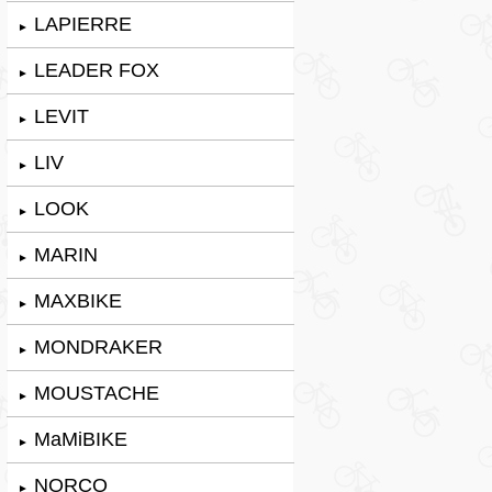
LAPIERRE
►
LEADER FOX
►
LEVIT
►
LIV
►
LOOK
►
MARIN
►
MAXBIKE
►
MONDRAKER
►
MOUSTACHE
►
MaMiBIKE
►
NORCO
►