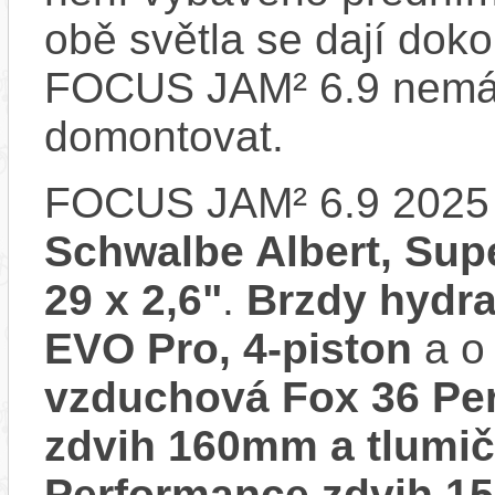
obě světla se dají dokou
FOCUS JAM² 6.9 nemá 
domontovat.
FOCUS JAM² 6.9 2025
Schwalbe Albert, Super
29 x 2,6"
.
Brzdy hydr
EVO Pro, 4-piston
a o 
vzduchová Fox 36 Per
zdvih 160mm a tlumič
Performance zdvih 