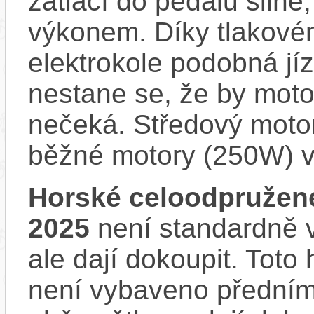
zatlačí do pedálu siln
výkonem. Díky tlakovém
elektrokole podobná jí
nestane se, že by motor
nečeká. Středový motor
běžné motory (250W) v
Horské celoodpružen
2025
není standardně v
ale dají dokoupit. Tot
není vybaveno předním