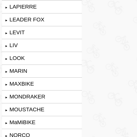
LAPIERRE
►
LEADER FOX
►
LEVIT
►
LIV
►
LOOK
►
MARIN
►
MAXBIKE
►
MONDRAKER
►
MOUSTACHE
►
MaMiBIKE
►
NORCO
►