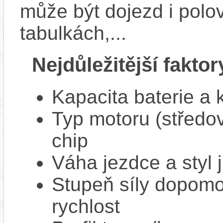
může být dojezd i polo
tabulkách,...
Nejdůležitější faktor
Kapacita baterie a 
Typ motoru (středov
chip
Váha jezdce a styl j
Stupeň síly dopomo
rychlost