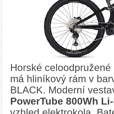
Horské celoodpružené
má hliníkový rám v b
BLACK. Moderní vest
PowerTube 800Wh Li-
vzhled elektrokola. Bat