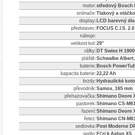
motor:
středový Bosch 
snímače:
Tlakový a otáčk
display:
LCD barevný dis
představec:
FOCUS C.I.S. 2.0
náboje:
velikost kol:
29"
ráfky:
DT Swiss H 1900, 
pláště:
Schwalbe Albert, 
baterie:
Bosch PowerTub
kapacita baterie:
22,22 Ah
brzdy:
Hydraulické kot
převodník:
Samox, 165 mm
přehazovačka:
Shimano Deore XT
pastorek:
Shimano CS-M61
řazení:
Shimano Deore X
řetez:
Shimano CN-M6
sedlovka:
Post Moderne DP-2
sedlo:
Fi'zi:k Aidon X5