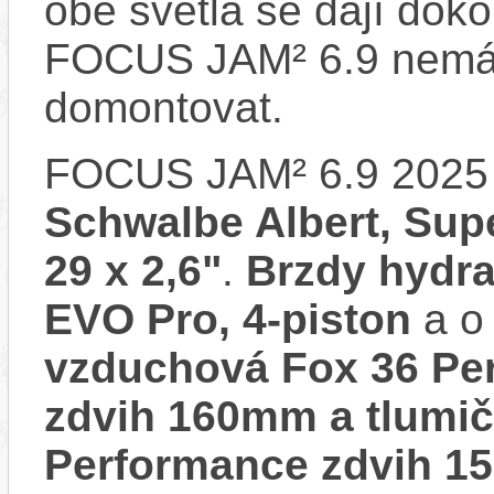
obě světla se dají dokou
FOCUS JAM² 6.9 nemá 
domontovat.
FOCUS JAM² 6.9 2025
Schwalbe Albert, Super
29 x 2,6"
.
Brzdy hydr
EVO Pro, 4-piston
a o 
vzduchová Fox 36 Per
zdvih 160mm a tlumič
Performance zdvih 