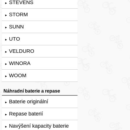
STEVENS
►
STORM
►
SUNN
►
UTO
►
VELDURO
►
WINORA
►
WOOM
►
Náhradní baterie a repase
Baterie originální
►
Repase baterií
►
Navýšení kapacity baterie
►