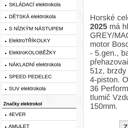
SKLÁDACÍ elektrokola
►
Horské ce
DĚTSKÁ elektrokola
►
2025
má hl
S NÍZKÝM NÁSTUPEM
►
GREY/MAGI
ElektroTŘÍKOLKY
►
motor Bos
- 5.gen., 
ElektroKOLOBĚŽKY
►
přehazovač
NÁKLADNÍ elektrokola
►
51z, brzdy
SPEED PEDELEC
4-piston. 
►
36 Perform
SUV elektrokola
►
tlumič Vzd
Značky elektrokol
150mm.
4EVER
►
Z
AMULET
►