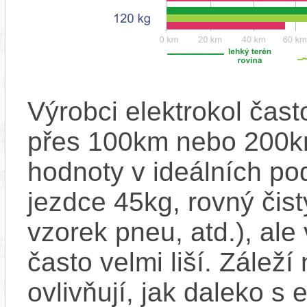
Výrobci elektrokol čas
přes 100km nebo 200km
hodnoty v ideálních p
jezdce 45kg, rovný čistý
vzorek pneu, atd.), ale
často velmi liší. Zálež
ovlivňují, jak daleko s