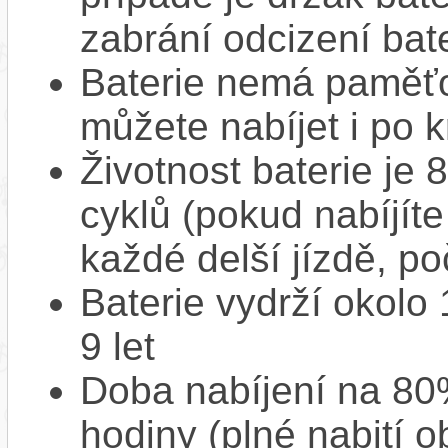
zabrání odcizení bate
Baterie nemá paměťov
můžete nabíjet i po k
Životnost baterie je 
cyklů (pokud nabíjíte
každé delší jízdě, po
Baterie vydrží okolo
9 let
Doba nabíjení na 80%
hodiny (plné nabití o