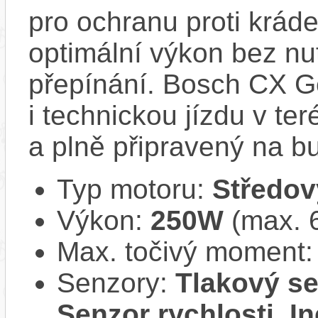
pro ochranu proti krád
optimální výkon bez nu
přepínání. Bosch CX Ge
i technickou jízdu v ter
a plně připravený na b
Typ motoru:
Středov
Výkon:
250W
(max. 
Max. točivý moment
Senzory:
Tlakový se
Senzor rychlosti, In