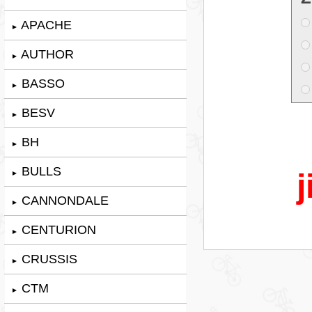
APACHE
►
AUTHOR
►
BASSO
►
BESV
►
BH
►
BULLS
j
►
CANNONDALE
►
CENTURION
►
CRUSSIS
►
CTM
►