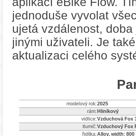
aplikací eBike Flow. T
jednoduše vyvolat všec
ujetá vzdálenost, doba 
jinými uživateli. Je ta
aktualizaci celého sys
Pa
modelový rok:
2025
rám:
Hliníkový
vidlice:
Vzduchová Fox 3
tlumič:
Vzduchový Fox F
řidítka:
Alloy, width: 80