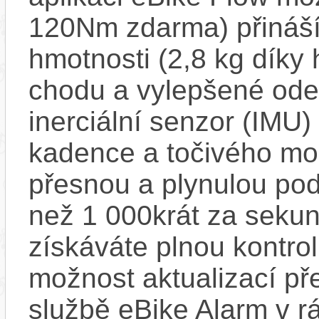
120Nm zdarma) přináší
hmotnosti (2,8 kg díky 
chodu a vylepšené ode
inerciální senzor (IMU) 
kadence a točivého m
přesnou a plynulou pod
než 1 000krát za sekun
získáváte plnou kontro
možnost aktualizací pře
službě eBike Alarm v r