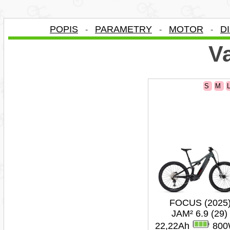
POPIS
PARAMETRY
MOTOR
D
-
-
-
Va
S
M
FOCUS (2025
JAM² 6.9 (29)
22,22Ah
800