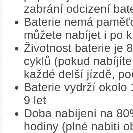
zabrání odcizení bate
Baterie nemá paměťov
můžete nabíjet i po k
Životnost baterie je 
cyklů (pokud nabíjíte
každé delší jízdě, po
Baterie vydrží okolo
9 let
Doba nabíjení na 80%
hodiny (plné nabití o