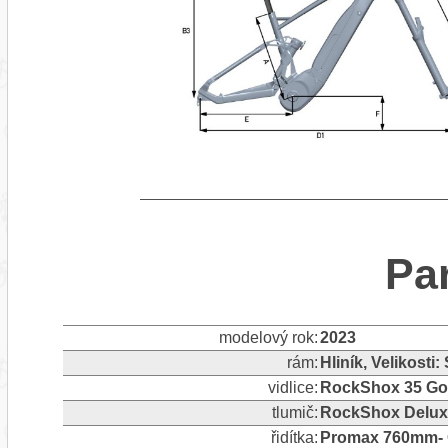
Pa
modelový rok:
2023
rám:
Hliník, Velikosti:
vidlice:
RockShox 35 Go
tlumič:
RockShox Delux
řidítka:
Promax 760mm- 