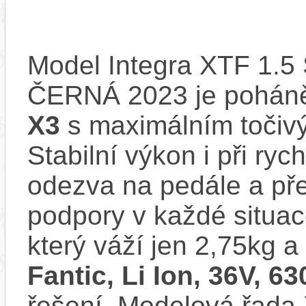
Model Integra XTF 1.5
ČERNÁ 2023 je pohán
X3
s maximálním toči
Stabilní výkon i při ry
odezva na pedále a př
podpory v každé situac
který váží jen 2,75kg a 
Fantic, Li Ion, 36V, 6
řešení. Modelová řada 