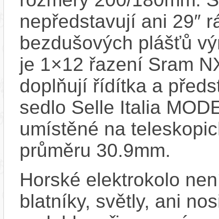
nepředstavují ani 29″ 
bezdušových plášťů výr
je 1×12 řazení Sram N
doplňují řídítka a pře
sedlo Selle Italia MOD
umístěné na teleskopi
průměru 30.9mm.
Horské elektrokolo ne
blatníky, světly, ani no