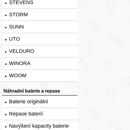
STEVENS
►
STORM
►
SUNN
►
UTO
►
VELDURO
►
WINORA
►
WOOM
►
Náhradní baterie a repase
Baterie originální
►
Repase baterií
►
Navýšení kapacity baterie
►