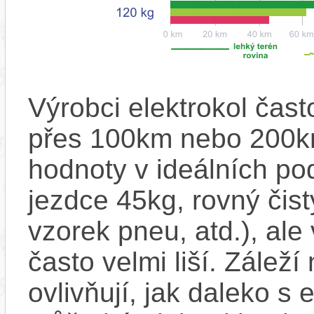
Výrobci elektrokol čas
přes 100km nebo 200km
hodnoty v ideálních p
jezdce 45kg, rovný čistý
vzorek pneu, atd.), ale
často velmi liší. Zálež
ovlivňují, jak daleko s