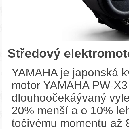
Středový elektrom
YAMAHA je japonská kva
motor YAMAHA PW-X3 (
dlouhoočekáývaný vyle
20% menší a o 10% leh
točivému momentu až 8