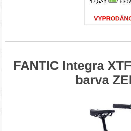
17,5Ah
630
VYPRODÁN
FANTIC Integra XTF 
barva Z