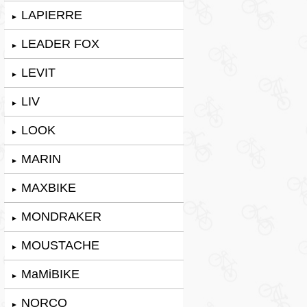
LAPIERRE
►
LEADER FOX
►
LEVIT
►
LIV
►
LOOK
►
MARIN
►
MAXBIKE
►
MONDRAKER
►
MOUSTACHE
►
MaMiBIKE
►
NORCO
►