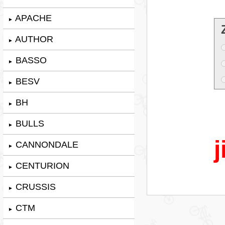
APACHE
►
AUTHOR
►
BASSO
►
BESV
►
BH
►
BULLS
►
j
CANNONDALE
►
CENTURION
►
CRUSSIS
►
CTM
►