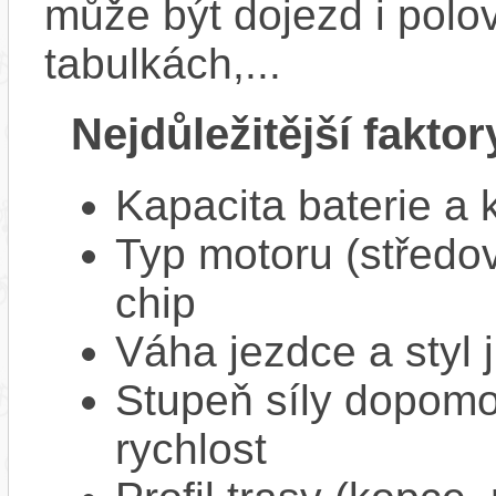
může být dojezd i polo
tabulkách,...
Nejdůležitější faktor
Kapacita baterie a 
Typ motoru (středov
chip
Váha jezdce a styl j
Stupeň síly dopomo
rychlost