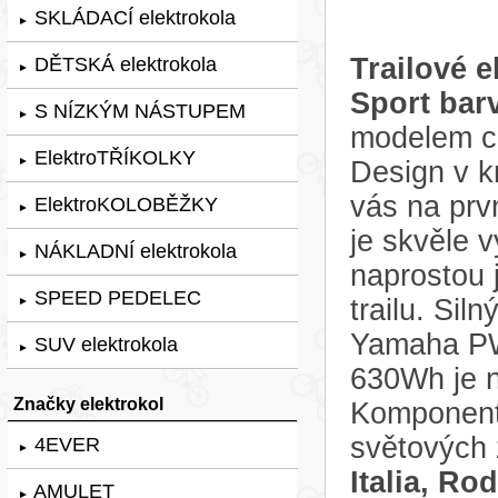
SKLÁDACÍ elektrokola
►
Trailové e
DĚTSKÁ elektrokola
►
Sport ba
S NÍZKÝM NÁSTUPEM
►
modelem ce
ElektroTŘÍKOLKY
►
Design v k
vás na prv
ElektroKOLOBĚŽKY
►
je skvěle 
NÁKLADNÍ elektrokola
►
naprostou j
SPEED PEDELEC
trailu. Sil
►
Yamaha PW-
SUV elektrokola
►
630Wh je n
Značky elektrokol
Komponenty
světových
4EVER
►
Italia, Ro
AMULET
►