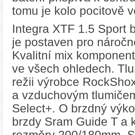
tomu je kolo pocitově v
Integra XTF 1.5 Spor
je postaven pro náročné
Kvalitní mix komponent
ve všech ohledech. T
režii výrobce RockShox
a vzduchovým tlumiče
Select+. O brzdný výkon
brzdy Sram Guide T a 
rozměry 200/180mm. S