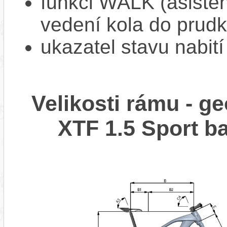
funkci WALK (asistent
vedení kola do prud
ukazatel stavu nabití
Velikosti rámu - g
XTF 1.5 Sport 