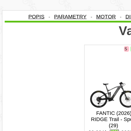
POPIS
PARAMETRY
MOTOR
D
-
-
-
Va
S
FANTIC (2026
RIDGE Trail - Sp
(29)