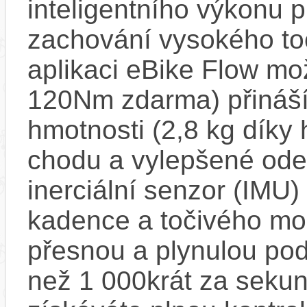
inteligentního výkonu pr
zachování vysokého t
aplikaci eBike Flow m
120Nm zdarma) přináší
hmotnosti (2,8 kg díky 
chodu a vylepšené ode
inerciální senzor (IMU) 
kadence a točivého m
přesnou a plynulou pod
než 1 000krát za sekun