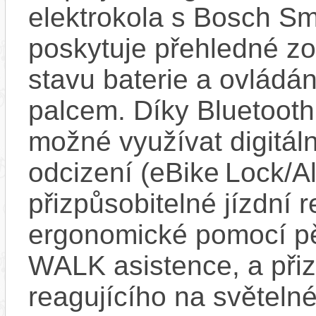
elektrokola s Bosch Sm
poskytuje přehledné zob
stavu baterie a ovládán
palcem. Díky Bluetooth 
možné využívat digitáln
odcizení (eBike Lock/Al
přizpůsobitelné jízdní r
ergonomické pomocí pět
WALK asistence, a přiz
reagujícího na světel