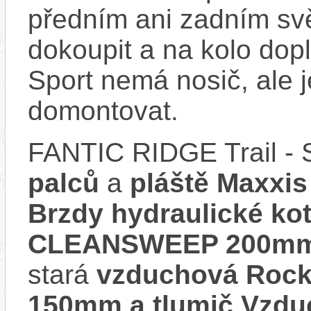
předním ani zadním svě
dokoupit a na kolo dop
Sport nemá nosič, ale 
domontovat.
FANTIC RIDGE Trail - 
palců
a
pláště Maxxis
Brzdy hydraulické k
CLEANSWEEP 200m
stará
vzduchová RockS
150mm a tlumič Vzdu