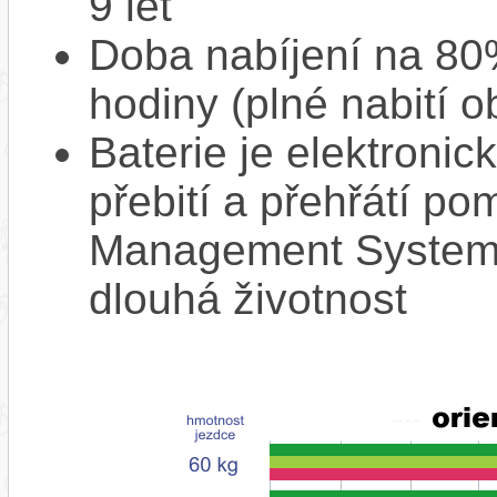
9 let
Doba nabíjení na 80%
hodiny (plné nabití o
Baterie je elektronic
přebití a přehřátí p
Management System),
dlouhá životnost