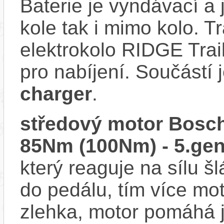
Baterie je vyndávací a 
kole tak i mimo kolo. T
elektrokolo RIDGE Trai
pro nabíjení. Součástí 
charger
.
středový motor Bosch
85Nm (100Nm) - 5.gen
který reaguje na sílu šl
do pedálu, tím více mo
zlehka, motor pomáhá j