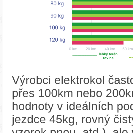
Výrobci elektrokol čas
přes 100km nebo 200km
hodnoty v ideálních p
jezdce 45kg, rovný čistý
vzorek pneu, atd.), ale