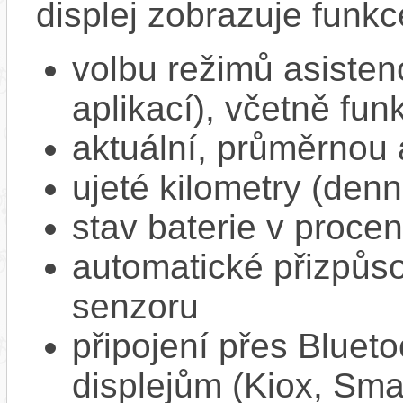
displej zobrazuje funkc
volbu režimů asisten
aplikací), včetně f
aktuální, průměrnou 
ujeté kilometry (denn
stav baterie v proce
automatické přizpůs
senzoru
připojení přes Bluet
displejům (Kiox, Sm