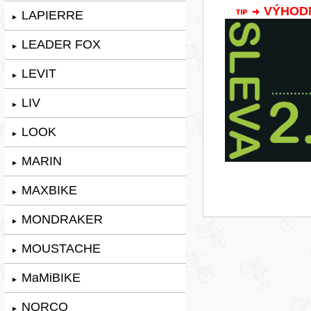
VÝHODNÁ
LAPIERRE
►
LEADER FOX
►
LEVIT
►
LIV
►
LOOK
►
MARIN
►
MAXBIKE
►
MONDRAKER
►
MOUSTACHE
►
MaMiBIKE
►
NORCO
►