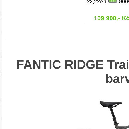
22,22Ah
800
109 900,- K
FANTIC RIDGE Trail
bar