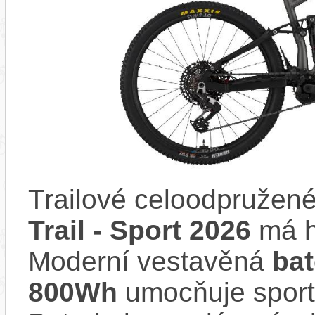
Trailové celoodpružené
Trail - Sport 2026
má h
Moderní vestavěná
ba
800Wh
umocňuje sporto