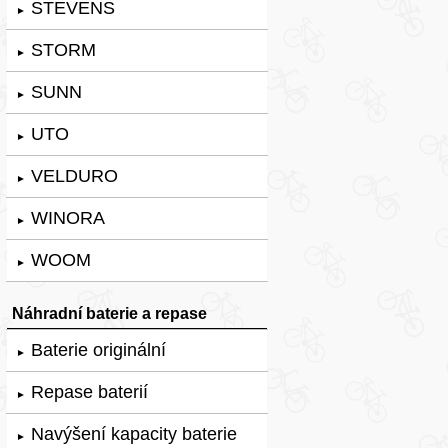
STEVENS
►
STORM
►
SUNN
►
UTO
►
VELDURO
►
WINORA
►
WOOM
►
Náhradní baterie a repase
Baterie originální
►
Repase baterií
►
Navýšení kapacity baterie
►