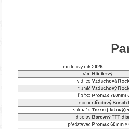
Pa
modelový rok:
2026
rám:
Hliníkový
vidlice:
Vzduchová Rock
tlumič:
Vzduchový Rock
řidítka:
Promax 760mm 
motor:
středový Bosch 
snímače:
Torzní (tlakový)
display:
Barevný TFT dis
představec:
Promax 60mm × 