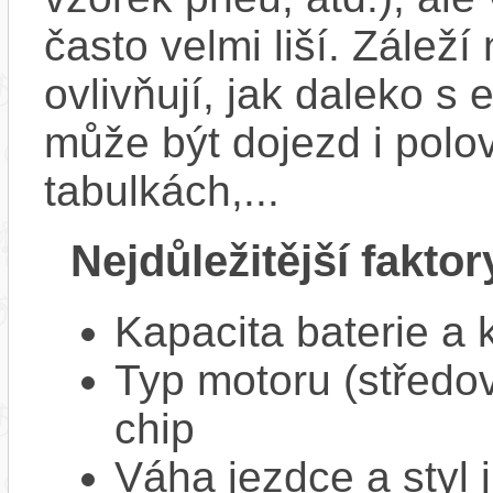
často velmi liší. Zálež
ovlivňují, jak daleko s
může být dojezd i polo
tabulkách,...
Nejdůležitější faktor
Kapacita baterie a 
Typ motoru (středov
chip
Váha jezdce a styl j