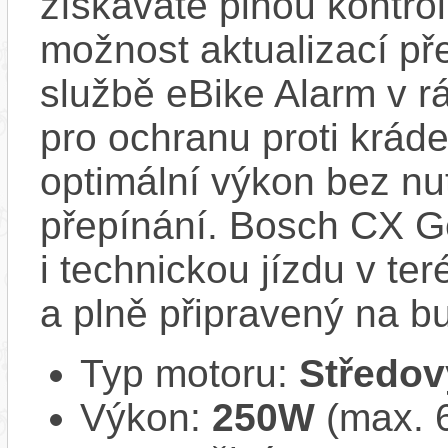
získáváte plnou kontro
možnost aktualizací pře
službě eBike Alarm v r
pro ochranu proti krád
optimální výkon bez nu
přepínání. Bosch CX Ge
i technickou jízdu v ter
a plně připravený na b
Typ motoru:
Středov
Výkon:
250W
(max. 