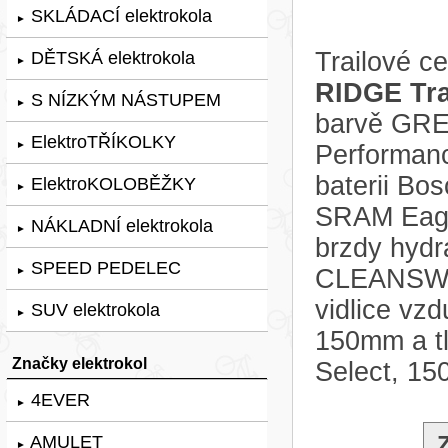
SKLÁDACÍ elektrokola
►
Trailové c
DĚTSKÁ elektrokola
►
RIDGE Trai
S NÍZKÝM NÁSTUPEM
►
barvě GREY
ElektroTŘÍKOLKY
►
Performanc
baterii B
ElektroKOLOBĚŽKY
►
SRAM Eagle
NÁKLADNÍ elektrokola
►
brzdy hyd
SPEED PEDELEC
CLEANSWEE
►
vidlice vz
SUV elektrokola
►
150mm a t
Značky elektrokol
Select, 1
4EVER
►
AMULET
►