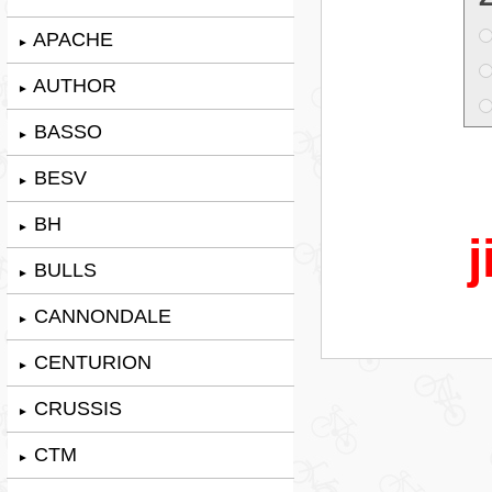
APACHE
►
AUTHOR
►
BASSO
►
BESV
►
BH
►
j
BULLS
►
CANNONDALE
►
CENTURION
►
CRUSSIS
►
CTM
►