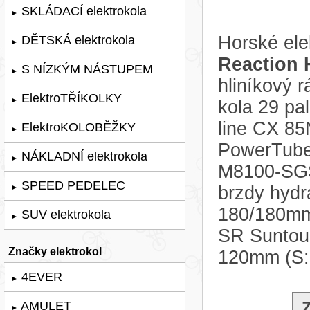
SKLÁDACÍ elektrokola
►
Horské el
DĚTSKÁ elektrokola
►
Reaction 
S NÍZKÝM NÁSTUPEM
►
hliníkový
ElektroTŘÍKOLKY
►
kola 29 pa
line CX 85
ElektroKOLOBĚŽKY
►
PowerTube
NÁKLADNÍ elektrokola
►
M8100-SGS,
SPEED PEDELEC
brzdy hyd
►
180/180mm.
SUV elektrokola
►
SR Suntou
Značky elektrokol
120mm (S
4EVER
►
AMULET
►