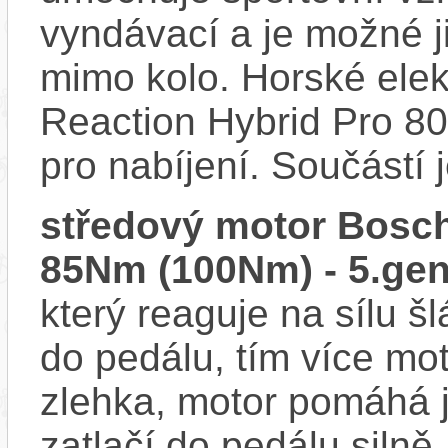
vyndávací a je možné ji 
mimo kolo. Horské ele
Reaction Hybrid Pro 8
pro nabíjení. Součástí 
středový motor Bosch
85Nm (100Nm) - 5.gen
který reaguje na sílu šl
do pedálu, tím více mo
zlehka, motor pomáhá j
zatlačí do pedálu siln