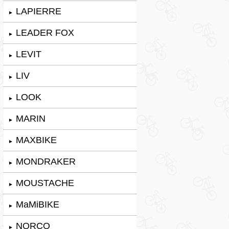
LAPIERRE
►
LEADER FOX
►
LEVIT
►
LIV
►
LOOK
►
MARIN
►
MAXBIKE
►
MONDRAKER
►
MOUSTACHE
►
MaMiBIKE
►
NORCO
►