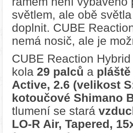
rámem není vybaveno 
světlem, ale obě světla
doplnit. CUBE Reactio
nemá nosič, ale je mo
CUBE Reaction Hybrid
kola
29 palců
a
plášt
Active, 2.6 (velikost S
kotoučové Shimano 
tlumení se stará
vzduc
LO-R Air, Tapered, 