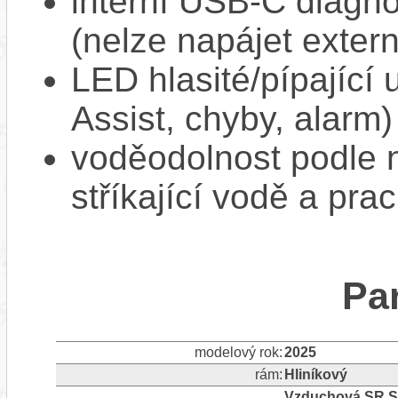
interní USB‑C diagnos
(nelze napájet extern
LED hlasité/pípající
Assist, chyby, alarm)
voděodolnost podle n
stříkající vodě a pra
Pa
modelový rok:
2025
rám:
Hliníkový
Vzduchová SR Su