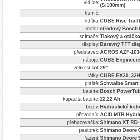
vidlice:
(S:100mm)
tlumič:
řidítka:
CUBE Rise Trail 
motor:
středový Bosch 
snímače:
Tlakový a otáčk
display:
Barevný TFT dis
představec:
ACROS AZF-1034, 
náboje:
CUBE Engineere
velikost kol:
29"
ráfky:
CUBE EX30, 32H,
pláště:
Schwalbe Smart Sa
baterie:
Bosch PowerTub
kapacita baterie:
22,22 Ah
brzdy:
Hydraulické ko
převodník:
ACID MTB Hybrid
přehazovačka:
Shimano XT RD-M
pastorek:
Shimano Deore 
řazení:
Shimano Deore S