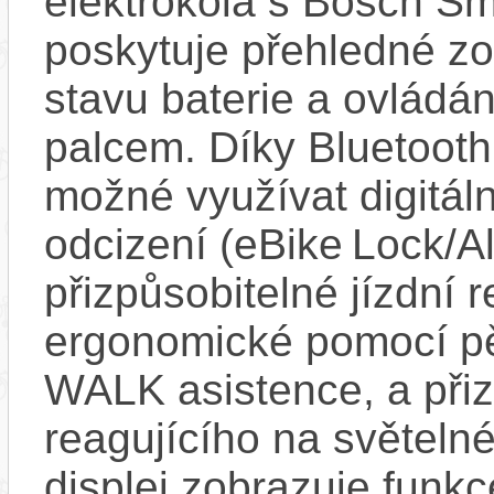
elektrokola s Bosch Sm
poskytuje přehledné zob
stavu baterie a ovládán
palcem. Díky Bluetooth 
možné využívat digitáln
odcizení (eBike Lock/Al
přizpůsobitelné jízdní r
ergonomické pomocí pět
WALK asistence, a přiz
reagujícího na světel
displej zobrazuje funkc