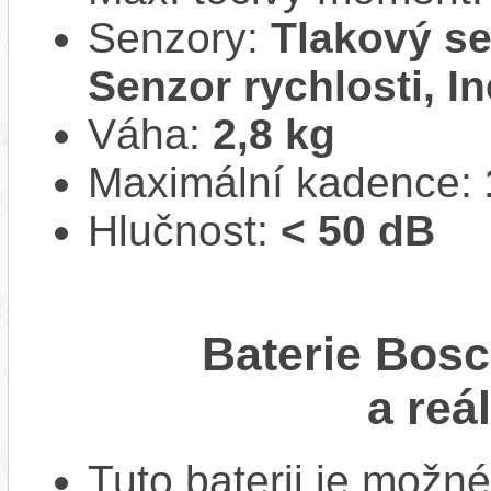
Senzory:
Tlakový se
Senzor rychlosti, In
Váha:
2,8 kg
Maximální kadence:
Hlučnost:
< 50 dB
Baterie Bos
a reá
Tuto baterii je možné