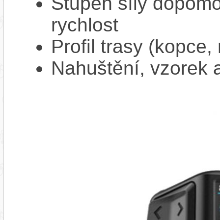
Stupeň síly dopomo
rychlost
Profil trasy (kopce,
Nahuštění, vzorek a