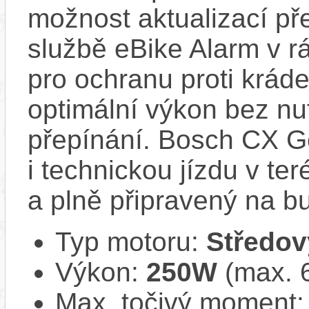
možnost aktualizací pře
službě eBike Alarm v r
pro ochranu proti krád
optimální výkon bez nu
přepínání. Bosch CX Ge
i technickou jízdu v ter
a plně připravený na b
Typ motoru:
Středov
Výkon:
250W
(max. 
Max. točivý moment