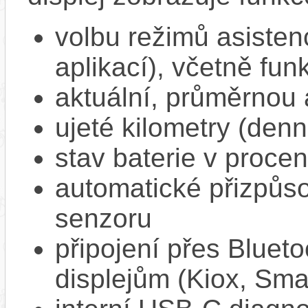
volbu režimů asisten
aplikací), včetně f
aktuální, průměrnou 
ujeté kilometry (denn
stav baterie v proce
automatické přizpůs
senzoru
připojení přes Bluet
displejům (Kiox, Sm