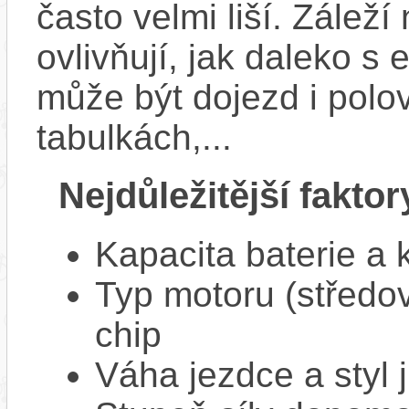
často velmi liší. Zálež
ovlivňují, jak daleko s
může být dojezd i polo
tabulkách,...
Nejdůležitější faktor
Kapacita baterie a 
Typ motoru (středov
chip
Váha jezdce a styl j