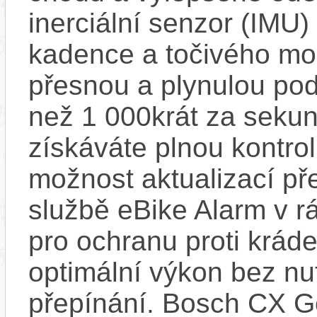
inerciální senzor (IMU) 
kadence a točivého m
přesnou a plynulou pod
než 1 000krát za sekun
získáváte plnou kontro
možnost aktualizací pře
službě eBike Alarm v r
pro ochranu proti krád
optimální výkon bez nu
přepínání. Bosch CX Ge