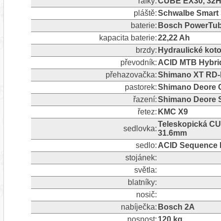
ráfky:
CUBE EX30, 32H,
pláště:
Schwalbe Smart S
baterie:
Bosch PowerTub
kapacita baterie:
22,22 Ah
brzdy:
Hydraulické ko
převodník:
ACID MTB Hybrid
přehazovačka:
Shimano XT RD-M
pastorek:
Shimano Deore 
řazení:
Shimano Deore S
řetez:
KMC X9
Teleskopická CUB
sedlovka:
31.6mm
sedlo:
ACID Sequence 
stojánek:
světla:
blatníky:
nosič:
nabíječka:
Bosch 2A
nosnost:
120 kg