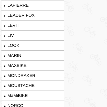
LAPIERRE
►
LEADER FOX
►
LEVIT
►
LIV
►
LOOK
►
MARIN
►
MAXBIKE
►
MONDRAKER
►
MOUSTACHE
►
MaMiBIKE
►
NORCO
►