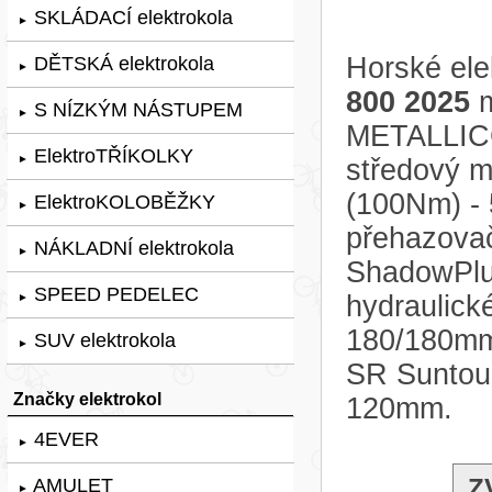
SKLÁDACÍ elektrokola
►
Horské ele
DĚTSKÁ elektrokola
►
800 2025
m
S NÍZKÝM NÁSTUPEM
►
METALLICG
ElektroTŘÍKOLKY
►
středový 
(100Nm) - 
ElektroKOLOBĚŽKY
►
přehazova
NÁKLADNÍ elektrokola
►
ShadowPlus
SPEED PEDELEC
hydraulic
►
180/180mm.
SUV elektrokola
►
SR Suntou
Značky elektrokol
120mm.
4EVER
►
Z
AMULET
►