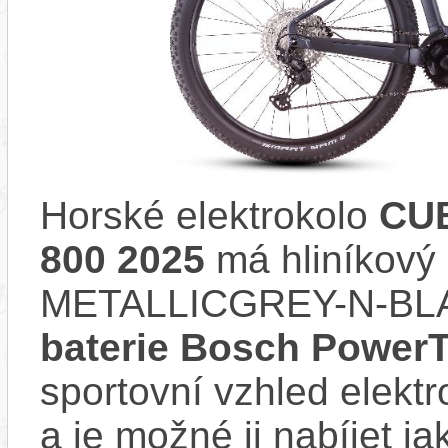
Horské elektrokolo
CUB
800 2025
má hliníkový
METALLICGREY-N-BLAC
baterie Bosch Power
sportovní vzhled elektr
a je možné ji nabíjet ja