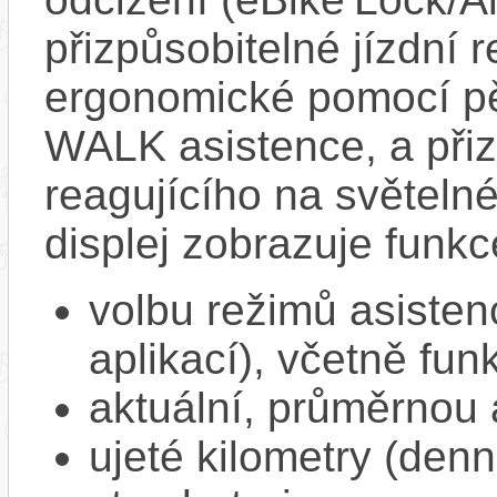
přizpůsobitelné jízdní r
ergonomické pomocí pět
WALK asistence, a přiz
reagujícího na světel
displej zobrazuje funkc
volbu režimů asisten
aplikací), včetně f
aktuální, průměrnou 
ujeté kilometry (denn