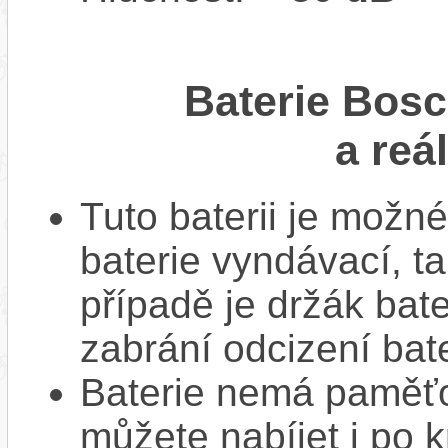
Baterie Bos
a reá
Tuto baterii je možné
baterie vyndávací, t
případě je držák bat
zabrání odcizení bate
Baterie nemá paměťov
můžete nabíjet i po k