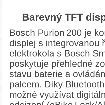
Barevný TFT disp
Bosch Purion 200 je k
displej s integrovanou 
elektrokola s Bosch Sm
poskytuje přehledné zob
stavu baterie a ovládán
palcem. Díky Bluetooth 
možné využívat digitáln
odcizení (eBike Lock/Al