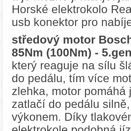
Horské elektrokolo Re
usb konektor pro nabíj
středový motor Bosch
85Nm (100Nm) - 5.gen
který reaguje na sílu šl
do pedálu, tím více mo
zlehka, motor pomáhá j
zatlačí do pedálu siln
výkonem. Díky tlakovém
elektrokole podobná jí