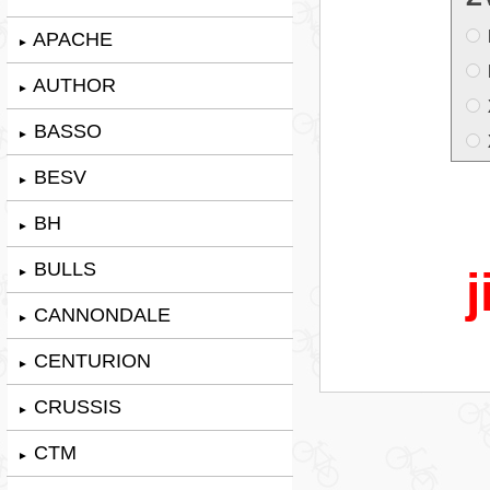
APACHE
►
AUTHOR
►
BASSO
►
BESV
►
BH
►
BULLS
j
►
CANNONDALE
►
CENTURION
►
CRUSSIS
►
CTM
►