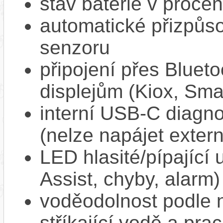
stav baterie v proce
automatické přizpůs
senzoru
připojení přes Bluet
displejům (Kiox, Sm
interní USB‑C diagnos
(nelze napájet extern
LED hlasité/pípající
Assist, chyby, alarm)
voděodolnost podle n
stříkající vodě a pra