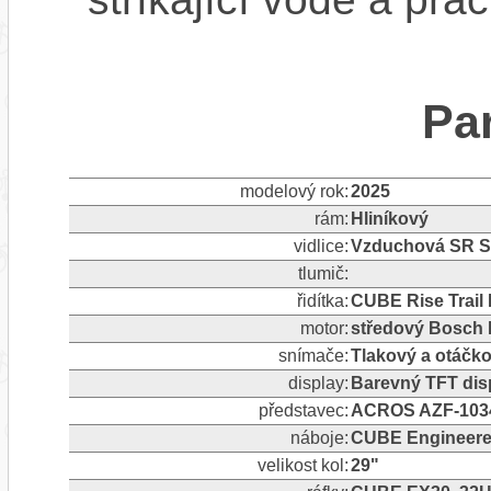
Pa
modelový rok:
2025
rám:
Hliníkový
vidlice:
Vzduchová SR Su
tlumič:
řidítka:
CUBE Rise Trail 
motor:
středový Bosch 
snímače:
Tlakový a otáčk
display:
Barevný TFT dis
představec:
ACROS AZF-1034, 
náboje:
CUBE Engineere
velikost kol:
29"