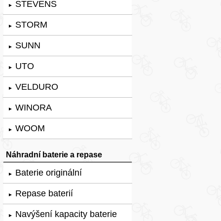
STEVENS
►
STORM
►
SUNN
►
UTO
►
VELDURO
►
WINORA
►
WOOM
►
Náhradní baterie a repase
Baterie originální
►
Repase baterií
►
Navýšení kapacity baterie
►