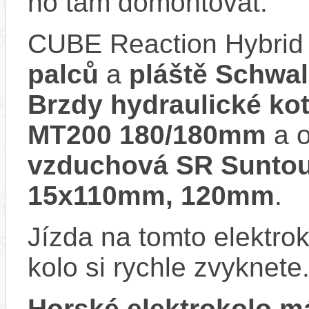
ho tam domontovat.
CUBE Reaction Hybrid
palců
a
pláště Schwal
Brzdy hydraulické k
MT200 180/180mm
a o
vzduchová SR Suntour
15x110mm, 120mm
.
Jízda na tomto elektrok
kolo si rychle zvyknete
Horské elektrokolo 