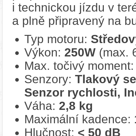
i technickou jízdu v ter
a plně připravený na b
Typ motoru:
Středov
Výkon:
250W
(max. 
Max. točivý moment
Senzory:
Tlakový se
Senzor rychlosti, In
Váha:
2,8 kg
Maximální kadence:
Hlučnost:
< 50 dB