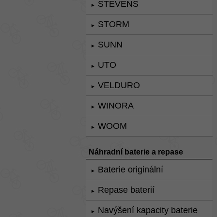
STEVENS
►
STORM
►
SUNN
►
UTO
►
VELDURO
►
WINORA
►
WOOM
►
Náhradní baterie a repase
Baterie originální
►
Repase baterií
►
Navýšení kapacity baterie
►