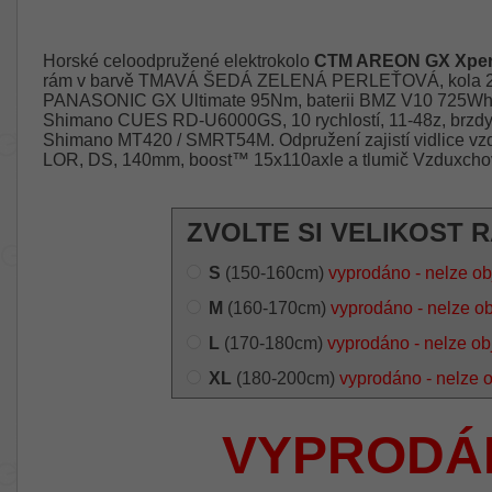
Horské celoodpružené elektrokolo
CTM AREON GX Xper
rám v barvě TMAVÁ ŠEDÁ ZELENÁ PERLEŤOVÁ, kola 29 
PANASONIC GX Ultimate 95Nm, baterii BMZ V10 725Wh /
Shimano CUES RD-U6000GS, 10 rychlostí, 11-48z, brzdy
Shimano MT420 / SMRT54M. Odpružení zajistí vidlice v
LOR, DS, 140mm, boost™ 15x110axle a tlumič Vzduxcho
ZVOLTE SI VELIKOST 
S
(150-160cm)
vyprodáno - nelze ob
M
(160-170cm)
vyprodáno - nelze o
L
(170-180cm)
vyprodáno - nelze ob
XL
(180-200cm)
vyprodáno - nelze 
VYPRODÁ