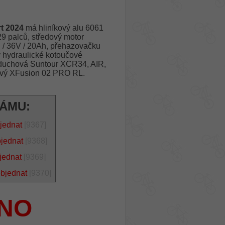
t 2024
má hliníkový alu 6061
palců, středový motor
 36V / 20Ah, přehazovačku
 hydraulické kotoučové
zduchová Suntour XCR34, AIR,
vý XFusion 02 PRO RL.
RÁMU:
jednat
[9367]
bjednat
[9368]
jednat
[9369]
objednat
[9370]
NO