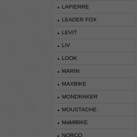
LAPIERRE
►
LEADER FOX
►
LEVIT
►
LIV
►
LOOK
►
MARIN
►
MAXBIKE
►
MONDRAKER
►
MOUSTACHE
►
MaMiBIKE
►
NORCO
►