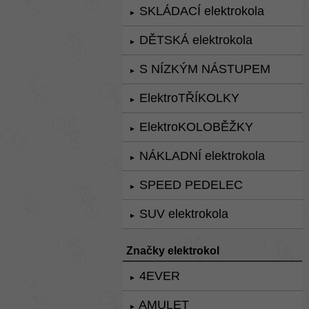
SKLÁDACÍ elektrokola
►
DĚTSKÁ elektrokola
►
S NÍZKÝM NÁSTUPEM
►
ElektroTŘÍKOLKY
►
ElektroKOLOBĚŽKY
►
NÁKLADNÍ elektrokola
►
SPEED PEDELEC
►
SUV elektrokola
►
Značky elektrokol
4EVER
►
AMULET
►