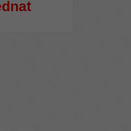
ednat