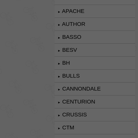
APACHE
►
AUTHOR
►
BASSO
►
BESV
►
BH
►
BULLS
►
CANNONDALE
►
CENTURION
►
CRUSSIS
►
CTM
►