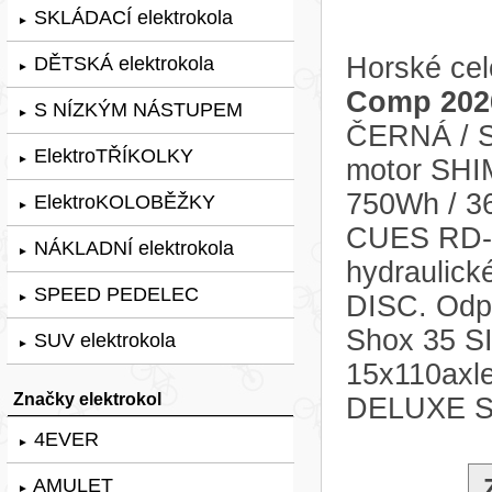
SKLÁDACÍ elektrokola
►
Horské cel
DĚTSKÁ elektrokola
►
Comp 202
S NÍZKÝM NÁSTUPEM
►
ČERNÁ / S
ElektroTŘÍKOLKY
►
motor SHI
750Wh / 3
ElektroKOLOBĚŽKY
►
CUES RD-U
NÁKLADNÍ elektrokola
►
hydraulic
SPEED PEDELEC
DISC. Odpr
►
Shox 35 S
SUV elektrokola
►
15x110axl
Značky elektrokol
DELUXE S
4EVER
►
AMULET
►