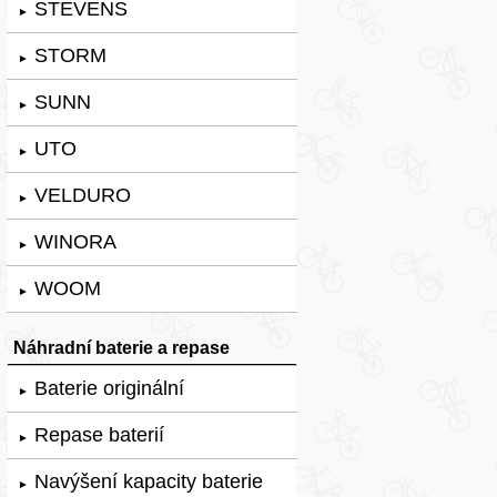
STEVENS
►
STORM
►
SUNN
►
UTO
►
VELDURO
►
WINORA
►
WOOM
►
Náhradní baterie a repase
Baterie originální
►
Repase baterií
►
Navýšení kapacity baterie
►