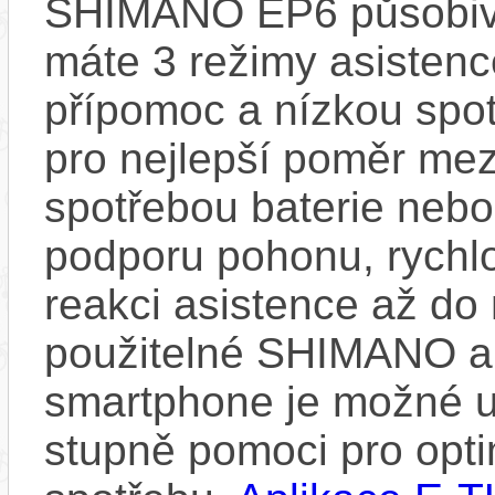
SHIMANO EP6 působivě
máte 3 režimy asisten
přípomoc a nízkou spot
pro nejlepší poměr me
spotřebou baterie neb
podporu pohonu, rychlo
reakci asistence až d
použitelné SHIMANO a
smartphone je možné upr
stupně pomoci pro opti