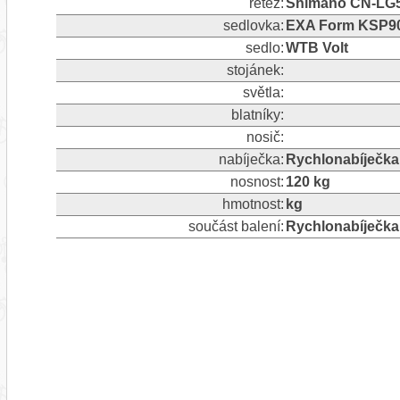
řetez:
Shimano CN-LG
sedlovka:
EXA Form KSP9
sedlo:
WTB Volt
stojánek:
světla:
blatníky:
nosič:
nabíječka:
Rychlonabíječka
nosnost:
120 kg
hmotnost:
kg
součást balení:
Rychlonabíječka