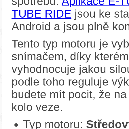
spotřebu.
Aplikace E
TUBE RIDE
jsou ke st
Android a jsou plně k
Tento typ motoru je vy
snímačem, díky kterému
vyhodnocuje jakou silo
podle toho reguluje vý
budete mít pocit, že na 
kolo veze.
Typ motoru:
Středov