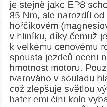
je stejně jako EP8 sch
85 Nm, ale narozdíl od 
hořčíkovém (magnesiov
v hliníku, díky čemuž j
k velkému cenovému ro
spousta jezdců ocení ni
hmotnost motoru. Pouz
tvarováno v souladu hla
což zlepšuje světlou vý
bateriemi činí kolo v