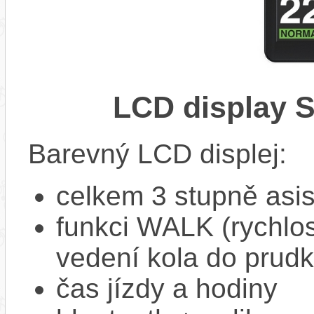
LCD display 
Barevný LCD displej:
celkem 3 stupně asi
funkci WALK (rychlost
vedení kola do prud
čas jízdy a hodiny