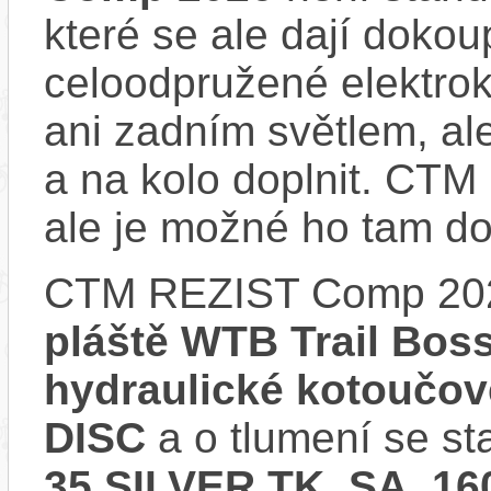
které se ale dají dokou
celoodpružené elektro
ani zadním světlem, ale
a na kolo doplnit. CT
ale je možné ho tam d
CTM REZIST Comp 20
pláště WTB Trail Boss
hydraulické kotoučo
DISC
a o tlumení se st
35 SILVER TK, SA, 1