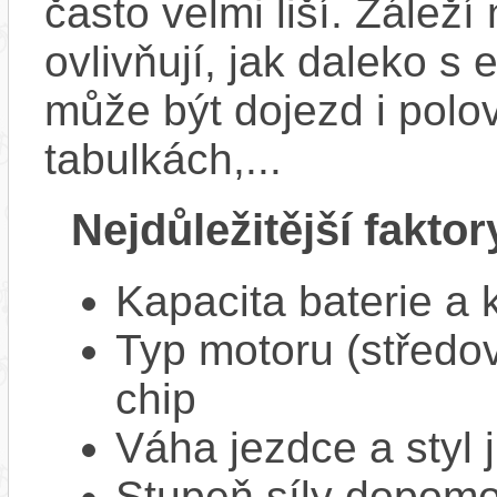
často velmi liší. Zálež
ovlivňují, jak daleko s
může být dojezd i polo
tabulkách,...
Nejdůležitější faktor
Kapacita baterie a 
Typ motoru (středov
chip
Váha jezdce a styl j
Stupeň síly dopomo