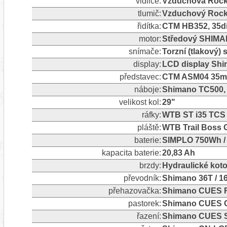
vidlice:
Vzduchová Rock
tlumič:
Vzduchový Roc
řidítka:
CTM HB352, 35d
motor:
Středový SHIM
snímače:
Torzní (tlakový)
display:
LCD display Sh
představec:
CTM ASM04 35
náboje:
Shimano TC500, C
velikost kol:
29"
ráfky:
WTB ST i35 TCS 2
pláště:
WTB Trail Boss G
baterie:
SIMPLO 750Wh / 
kapacita baterie:
20,83 Ah
brzdy:
Hydraulické kot
převodník:
Shimano 36T / 
přehazovačka:
Shimano CUES RD
pastorek:
Shimano CUES C
řazení:
Shimano CUES S