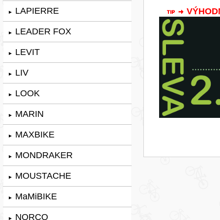
LAPIERRE
VÝHODNÁ
►
LEADER FOX
►
LEVIT
►
LIV
►
LOOK
►
MARIN
►
MAXBIKE
►
MONDRAKER
►
MOUSTACHE
►
MaMiBIKE
►
NORCO
►