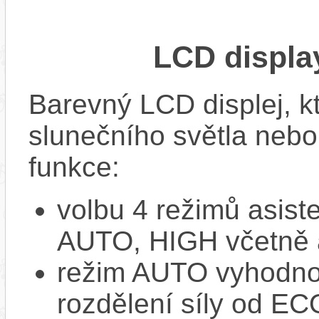
LCD displ
Barevný LCD displej, kte
slunečního světla nebo 
funkce:
volbu 4 režimů asi
AUTO, HIGH včetně 
režim AUTO vyhodnocu
rozdělení síly od EC