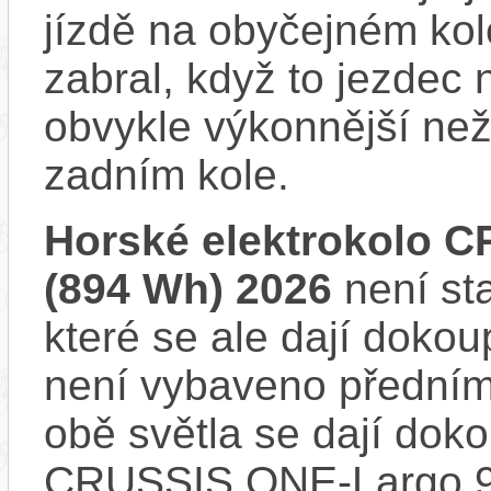
jízdě na obyčejném kol
zabral, když to jezdec
obvykle výkonnější ne
zadním kole.
Horské elektrokolo C
(894 Wh) 2026
není st
které se ale dají dokou
není vybaveno předním
obě světla se dají dokou
CRUSSIS ONE-Largo 9.