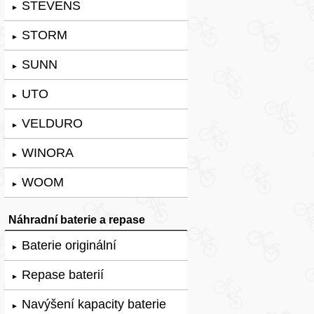
STEVENS
►
STORM
►
SUNN
►
UTO
►
VELDURO
►
WINORA
►
WOOM
►
Náhradní baterie a repase
Baterie originální
►
Repase baterií
►
Navýšení kapacity baterie
►