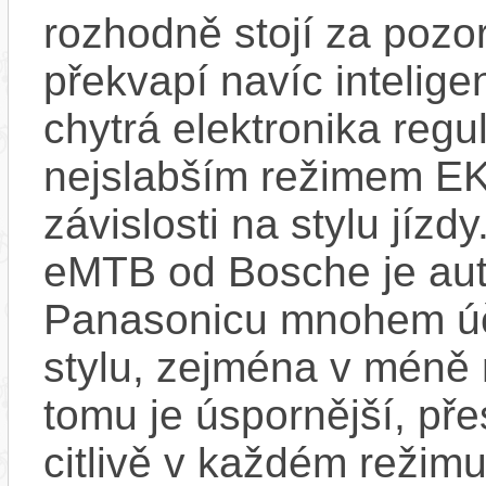
rozhodně stojí za pozo
překvapí navíc inteli
chytrá elektronika regu
nejslabším režimem EK
závislosti na stylu jíz
eMTB od Bosche je aut
Panasonicu mnohem účin
stylu, zejména v méně
tomu je úspornější, pře
citlivě v každém režimu