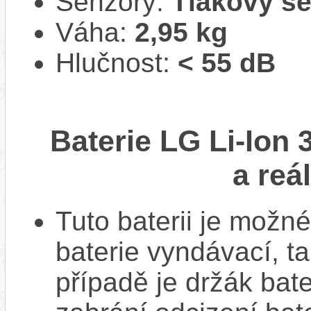
Senzory:
Tlakový s
Váha:
2,95 kg
Hlučnost:
< 55 dB
Baterie LG Li-Ion 
a reá
Tuto baterii je možné
baterie vyndávací, t
případě je držák bat