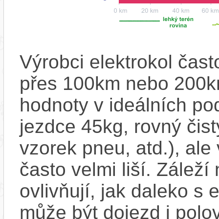
Výrobci elektrokol čas
přes 100km nebo 200km
hodnoty v ideálních p
jezdce 45kg, rovný čistý
vzorek pneu, atd.), ale
často velmi liší. Zálež
ovlivňují, jak daleko s
může být dojezd i polo