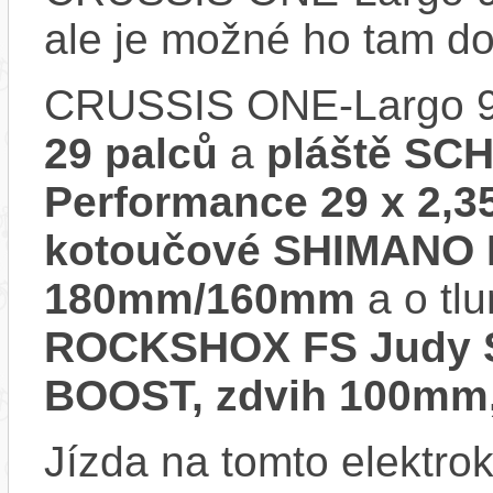
ale je možné ho tam d
CRUSSIS ONE-Largo 9.
29 palců
a
pláště SC
Performance 29 x 2,3
kotoučové SHIMANO 
180mm/160mm
a o tl
ROCKSHOX FS Judy Si
BOOST, zdvih 100mm, 
Jízda na tomto elektrok