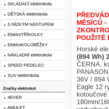
SKLÁDACÍ elektrokola
►
PŘEDVÁDĚ
DĚTSKÁ elektrokola
►
MĚSÍCŮ -
S NÍZKÝM NÁSTUPEM
►
ZKONTRO
ElektroTŘÍKOLKY
►
POUŽITÉ 
ElektroKOLOBĚŽKY
►
Horské ele
NÁKLADNÍ elektrokola
(894 Wh) 
►
ČERNÁ, kol
SPEED PEDELEC
►
PANASONIC
SUV elektrokola
►
36V / 894
Eagle 12 r
Značky elektrokol
kotoučov
4EVER
►
180mm/160m
AMULET
►