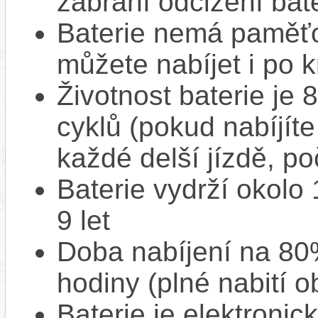
zabrání odcizení bate
Baterie nemá paměťov
můžete nabíjet i po k
Životnost baterie je 
cyklů (pokud nabíjíte
každé delší jízdě, po
Baterie vydrží okolo
9 let
Doba nabíjení na 80%
hodiny (plné nabití o
Baterie je elektronic