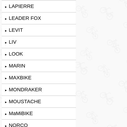
LAPIERRE
►
LEADER FOX
►
LEVIT
►
LIV
►
LOOK
►
MARIN
►
MAXBIKE
►
MONDRAKER
►
MOUSTACHE
►
MaMiBIKE
►
NORCO
►