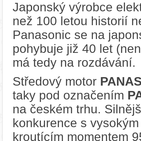
Japonský výrobce elekt
než 100 letou historií 
Panasonic se na japons
pohybuje již 40 let (nen
má tedy na rozdávání.
Středový motor
PANAS
taky pod označením
P
na českém trhu. Silnějš
konkurence s vysokým
kroutícím momentem 9