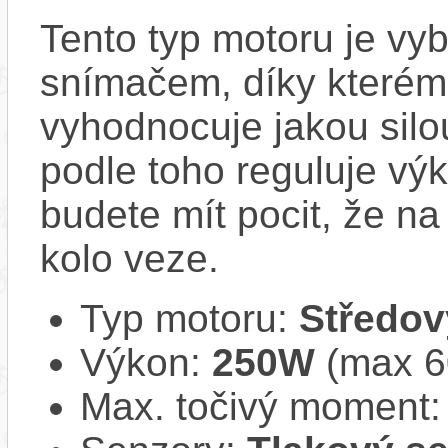
Tento typ motoru je vy
snímačem, díky kterému
vyhodnocuje jakou silo
podle toho reguluje vý
budete mít pocit, že na 
kolo veze.
Typ motoru:
Středov
Výkon:
250W
(max 
Max. točivý moment