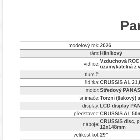
Pa
modelový rok:
2026
rám:
Hliníkový
Vzduchová ROCKS
vidlice:
uzamykatelná z v
tlumič:
řidítka:
CRUSSIS AL 31,
motor:
Středový PANAS
snímače:
Torzní (tlakový)
display:
LCD display PA
představec:
CRUSSIS AL 50m
CRUSSIS disc, p
náboje:
12x148mm
velikost kol:
29"