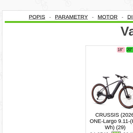
POPIS
PARAMETRY
MOTOR
D
-
-
-
Va
18"
20
CRUSSIS (202
ONE-Largo 9.11-(
Wh) (29)