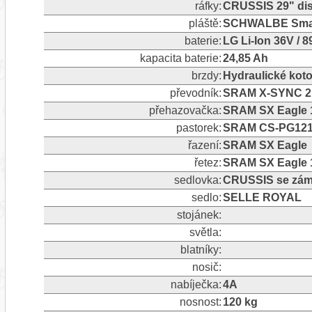
ráfky:
CRUSSIS 29" dis
pláště:
SCHWALBE Smart
baterie:
LG Li-Ion 36V / 8
kapacita baterie:
24,85 Ah
brzdy:
Hydraulické ko
převodník:
SRAM X-SYNC 2 
přehazovačka:
SRAM SX Eagle 1
pastorek:
SRAM CS-PG1210
řazení:
SRAM SX Eagle
řetez:
SRAM SX Eagle 1
sedlovka:
CRUSSIS se zám
sedlo:
SELLE ROYAL
stojánek:
světla:
blatníky:
nosič:
nabíječka:
4A
nosnost:
120 kg