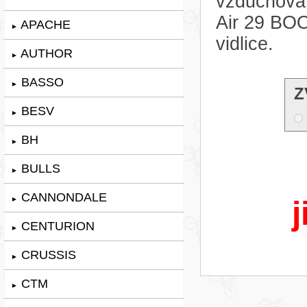
vzduchová
Air 29 BO
APACHE
►
vidlice.
AUTHOR
►
BASSO
►
Z
BESV
►
BH
►
BULLS
►
CANNONDALE
►
j
CENTURION
►
CRUSSIS
►
CTM
►