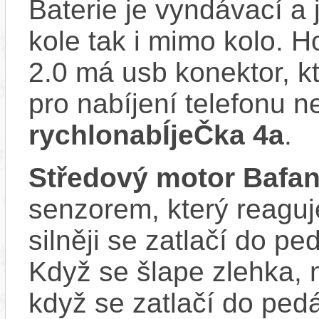
Baterie je vyndávací a 
kole tak i mimo kolo.
2.0 má usb konektor, k
pro nabíjení telefonu n
rychlonabÍjeČka 4a
.
Středový motor Bafa
senzorem, který reaguje
silněji se zatlačí do p
Když se šlape zlehka, 
když se zatlačí do ped