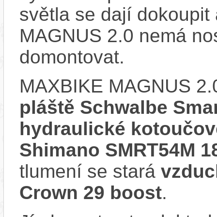
světla se dají dokoupi
MAGNUS 2.0 nemá nosi
domontovat.
MAXBIKE MAGNUS 2.0
pláště Schwalbe Sma
hydraulické kotoučo
Shimano SMRT54M 18
tlumení se stará
vzduc
Crown 29 boost
.