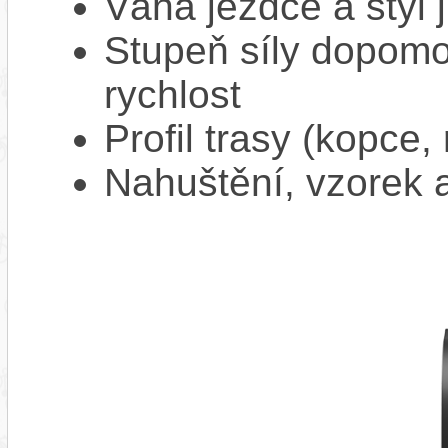
Váha jezdce a styl j
Stupeň síly dopomo
rychlost
Profil trasy (kopce,
Nahuštění, vzorek a