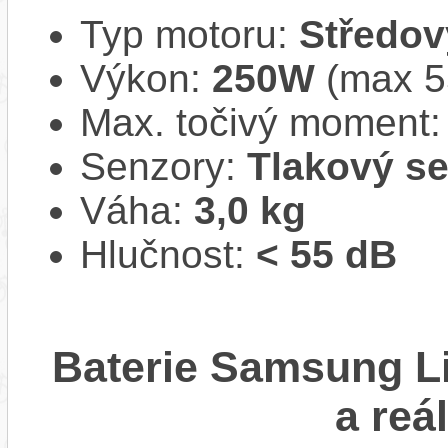
Typ motoru:
Středov
Výkon:
250W
(max 
Max. točivý moment
Senzory:
Tlakový s
Váha:
3,0 kg
Hlučnost:
< 55 dB
Baterie Samsung Li
a reá