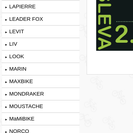
LAPIERRE
►
LEADER FOX
►
LEVIT
►
LIV
►
LOOK
►
MARIN
►
MAXBIKE
►
MONDRAKER
►
MOUSTACHE
►
MaMiBIKE
►
NORCO
►