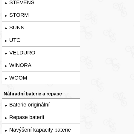
STEVENS
►
STORM
►
SUNN
►
UTO
►
VELDURO
►
WINORA
►
WOOM
►
Náhradní baterie a repase
Baterie originální
►
Repase baterií
►
Navýšení kapacity baterie
►