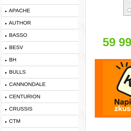
APACHE
►
AUTHOR
►
BASSO
►
59 99
BESV
►
BH
►
BULLS
►
CANNONDALE
►
CENTURION
►
CRUSSIS
►
CTM
►