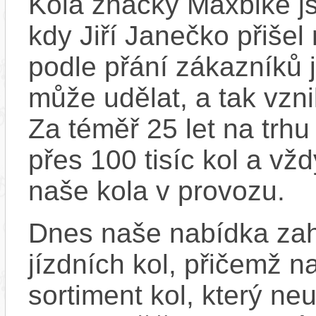
Kola značky Maxbike js
kdy Jiří Janečko přišel
podle přání zákazníků j
může udělat, a tak vzn
Za téměř 25 let na trhu
přes 100 tisíc kol a vž
naše kola v provozu.
Dnes naše nabídka zah
jízdních kol, přičemž n
sortiment kol, který ne