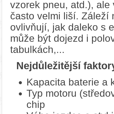
vzorek pneu, atd.), ale
často velmi liší. Zálež
ovlivňují, jak daleko s
může být dojezd i polo
tabulkách,...
Nejdůležitější faktor
Kapacita baterie a 
Typ motoru (středov
chip