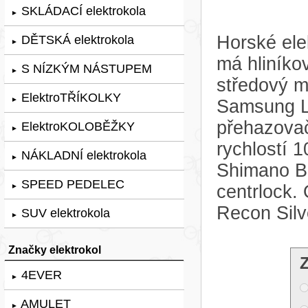
SKLÁDACÍ elektrokola
►
Horské ele
DĚTSKÁ elektrokola
►
má hliníko
S NÍZKÝM NÁSTUPEM
►
středový m
ElektroTŘÍKOLKY
►
Samsung Li
přehazova
ElektroKOLOBĚŽKY
►
rychlostí 
NÁKLADNÍ elektrokola
►
Shimano 
SPEED PEDELEC
centrlock.
►
Recon Silv
SUV elektrokola
►
Značky elektrokol
4EVER
►
AMULET
►