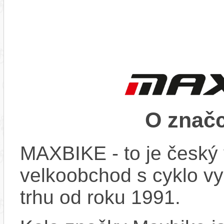
O znač
MAXBIKE - to je český 
velkoobchod s cyklo vy
trhu od roku 1991.