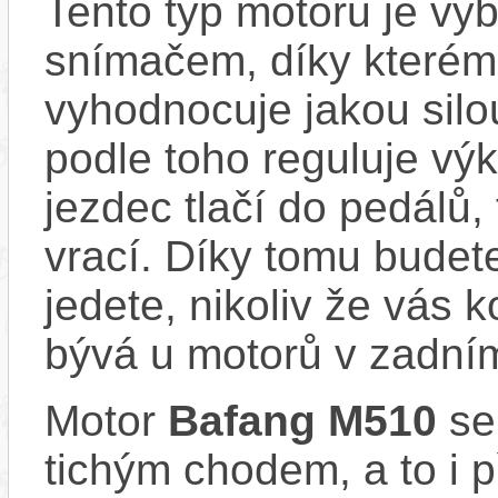
Tento typ motoru je vy
snímačem, díky kterému
vyhodnocuje jakou silo
podle toho reguluje výk
jezdec tlačí do pedálů,
vrací. Díky tomu budete
jedete, nikoliv že vás 
bývá u motorů v zadním
Motor
Bafang M510
se
tichým chodem, a to i p