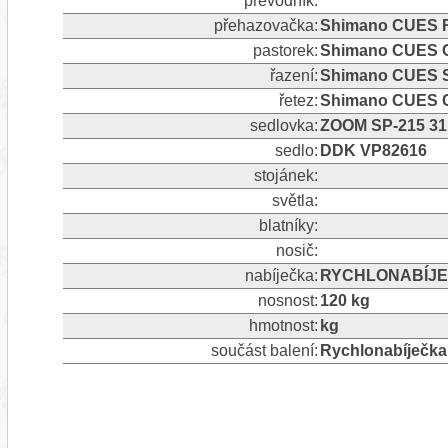
převodník:
přehazovačka:
Shimano CUES RD
pastorek:
Shimano CUES C
řazení:
Shimano CUES 
řetez:
Shimano CUES 
sedlovka:
ZOOM SP-215 31
sedlo:
DDK VP82616
stojánek:
světla:
blatníky:
nosič:
nabíječka:
RYCHLONABÍJE
nosnost:
120 kg
hmotnost:
kg
součást balení:
Rychlonabíječka