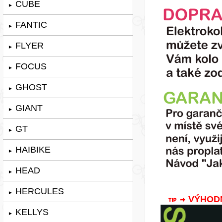
CUBE
►
FANTIC
►
FLYER
►
FOCUS
►
GHOST
►
GIANT
►
GT
►
HAIBIKE
►
HEAD
►
HERCULES
►
VÝHODNÁ
KELLYS
►