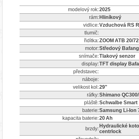
modelový rok:
2025
rám:
Hliníkový
vidlice:
Vzduchová RS Re
tlumič:
řidítka:
ZOOM ATB 20/7
motor:
Středový Bafan
snímače:
Tlakový senzor
display:
TFT display Baf
představec:
náboje:
velikost kol:
29"
ráfky:
Shimano QC300/
pláště:
Schwalbe Smart
baterie:
Samsung Li-Ion 
kapacita baterie:
20 Ah
Hydraulické ko
brzdy:
centrlock