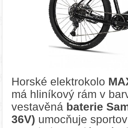
Horské elektrokolo
MAX
má hliníkový rám v ba
vestavěná
baterie Sa
36V)
umocňuje sportovn