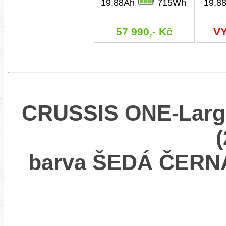
19,88Ah
715Wh
19,8
57 990,- Kč
V
CRUSSIS ONE-Largo
barva ŠEDÁ ČERN