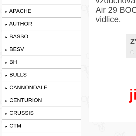
vzduchová
Air 29 BO
APACHE
►
vidlice.
AUTHOR
►
BASSO
►
Z
BESV
►
BH
►
BULLS
►
CANNONDALE
►
j
CENTURION
►
CRUSSIS
►
CTM
►