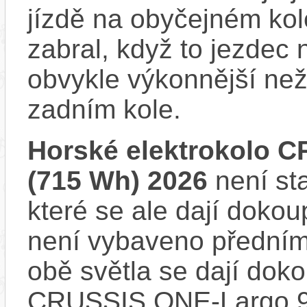
jízdě na obyčejném kol
zabral, když to jezdec
obvykle výkonnější ne
zadním kole.
Horské elektrokolo C
(715 Wh) 2026
není st
které se ale dají dokou
není vybaveno předním
obě světla se dají dokou
CRUSSIS ONE-Largo 9.