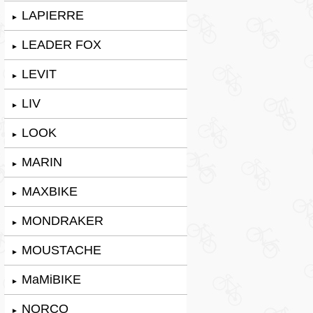
LAPIERRE
►
LEADER FOX
►
LEVIT
►
LIV
►
LOOK
►
MARIN
►
MAXBIKE
►
MONDRAKER
►
MOUSTACHE
►
MaMiBIKE
►
NORCO
►