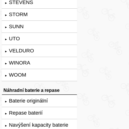
STEVENS
►
STORM
►
SUNN
►
UTO
►
VELDURO
►
WINORA
►
WOOM
►
Náhradní baterie a repase
Baterie originální
►
Repase baterií
►
Navýšení kapacity baterie
►