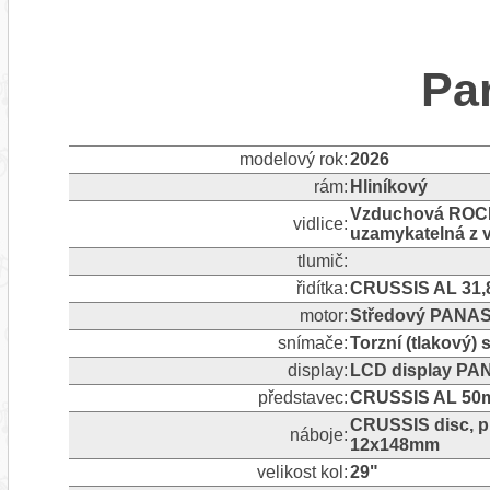
Pa
modelový rok:
2026
rám:
Hliníkový
Vzduchová ROCKS
vidlice:
uzamykatelná z v
tlumič:
řidítka:
CRUSSIS AL 31,
motor:
Středový PANAS
snímače:
Torzní (tlakový)
display:
LCD display PA
představec:
CRUSSIS AL 50m
CRUSSIS disc, p
náboje:
12x148mm
velikost kol:
29"