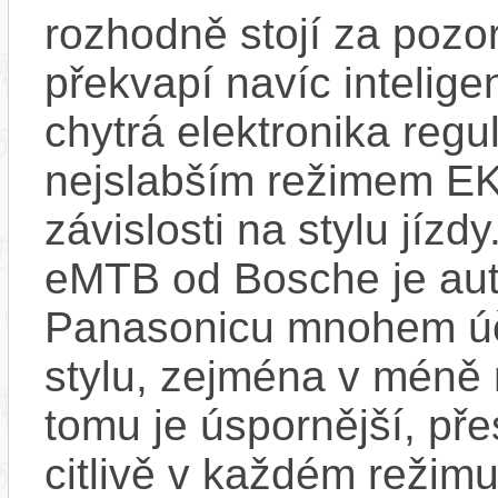
rozhodně stojí za pozo
překvapí navíc inteli
chytrá elektronika regu
nejslabším režimem EK
závislosti na stylu jíz
eMTB od Bosche je aut
Panasonicu mnohem účin
stylu, zejména v méně
tomu je úspornější, pře
citlivě v každém režimu