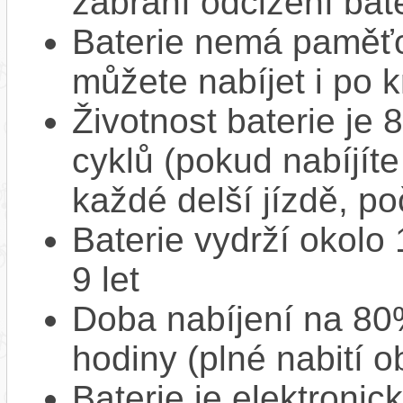
zabrání odcizení bate
Baterie nemá paměťov
můžete nabíjet i po k
Životnost baterie je 
cyklů (pokud nabíjíte
každé delší jízdě, po
Baterie vydrží okolo
9 let
Doba nabíjení na 80%
hodiny (plné nabití o
Baterie je elektronic