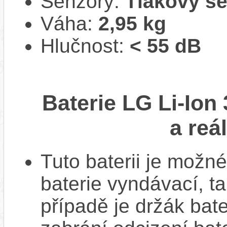
Senzory:
Tlakový s
Váha:
2,95 kg
Hlučnost:
< 55 dB
Baterie LG Li-Ion
a reá
Tuto baterii je možné
baterie vyndávací, t
případě je držák bat