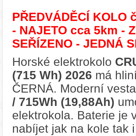
PŘEDVÁDĚCÍ KOLO č.
- NAJETO cca 5km 
SEŘÍZENO - JEDNÁ S
Horské elektrokolo
CRU
(715 Wh) 2026
má hlin
ČERNÁ. Moderní vest
/ 715Wh (19,88Ah)
umo
elektrokola. Baterie je
nabíjet jak na kole tak