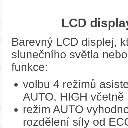
LCD displ
Barevný LCD displej, kte
slunečního světla nebo 
funkce:
volbu 4 režimů asi
AUTO, HIGH včetně 
režim AUTO vyhodnocu
rozdělení síly od EC