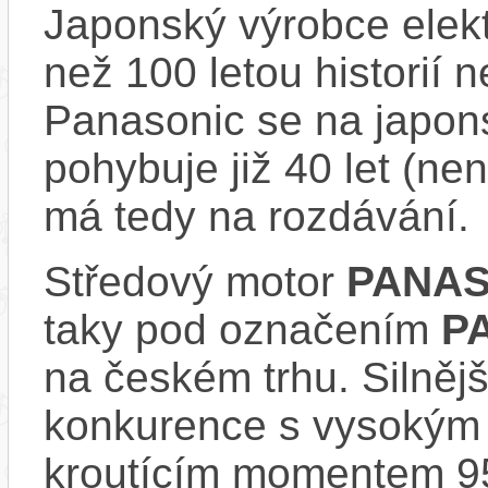
Japonský výrobce elekt
než 100 letou historií 
Panasonic se na japons
pohybuje již 40 let (nen
má tedy na rozdávání.
Středový motor
PANAS
taky pod označením
P
na českém trhu. Silnějš
konkurence s vysokým
kroutícím momentem 9