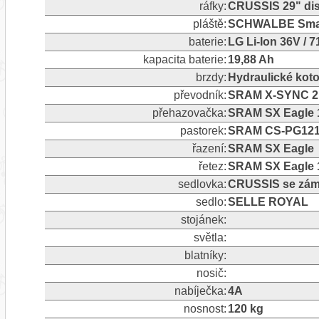
ráfky:
CRUSSIS 29" dis
pláště:
SCHWALBE Smart
baterie:
LG Li-Ion 36V / 
kapacita baterie:
19,88 Ah
brzdy:
Hydraulické ko
převodník:
SRAM X-SYNC 2 
přehazovačka:
SRAM SX Eagle 1
pastorek:
SRAM CS-PG1210
řazení:
SRAM SX Eagle
řetez:
SRAM SX Eagle 1
sedlovka:
CRUSSIS se zám
sedlo:
SELLE ROYAL
stojánek:
světla:
blatníky:
nosič:
nabíječka:
4A
nosnost:
120 kg