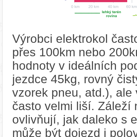
Výrobci elektrokol čas
přes 100km nebo 200km
hodnoty v ideálních p
jezdce 45kg, rovný čistý
vzorek pneu, atd.), ale
často velmi liší. Zálež
ovlivňují, jak daleko s
může být dojezd i polo