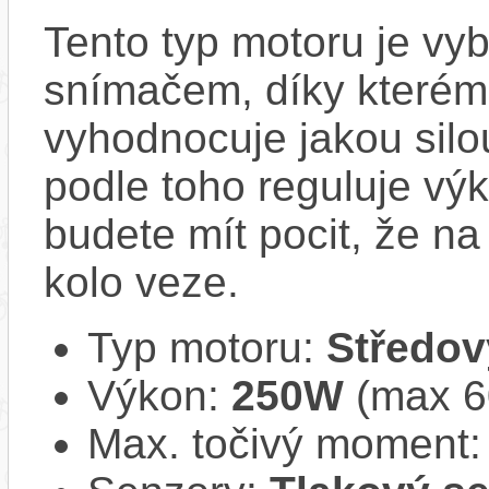
Tento typ motoru je vy
snímačem, díky kterému
vyhodnocuje jakou silo
podle toho reguluje vý
budete mít pocit, že na 
kolo veze.
Typ motoru:
Středov
Výkon:
250W
(max 
Max. točivý moment