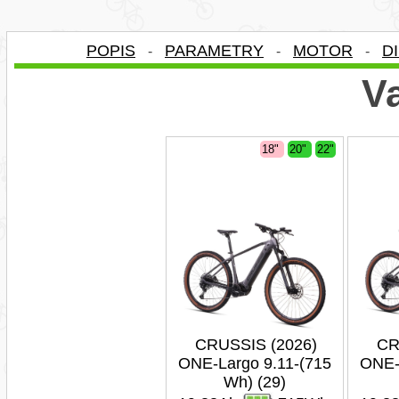
POPIS
PARAMETRY
MOTOR
D
-
-
-
Va
18"
20"
22"
CRUSSIS (2026)
CR
ONE-Largo 9.11-(715
ONE-
Wh) (29)