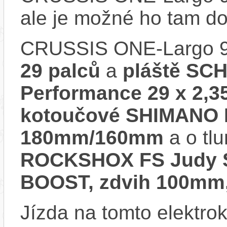
ale je možné ho tam d
CRUSSIS ONE-Largo 9.
29 palců
a
pláště SC
Performance 29 x 2,3
kotoučové SHIMANO 
180mm/160mm
a o tl
ROCKSHOX FS Judy Si
BOOST, zdvih 100mm, 
Jízda na tomto elektrok