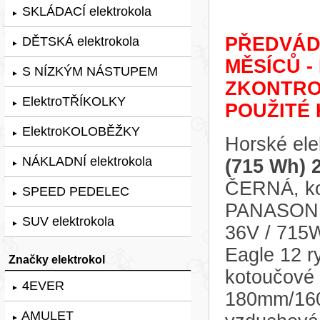
SKLÁDACÍ elektrokola
►
PŘEDVÁDĚ
DĚTSKÁ elektrokola
►
MĚSÍCŮ -
S NÍZKÝM NÁSTUPEM
►
ZKONTRO
ElektroTŘÍKOLKY
►
POUŽITÉ 
ElektroKOLOBĚŽKY
►
Horské ele
NÁKLADNÍ elektrokola
(715 Wh) 
►
ČERNÁ, kol
SPEED PEDELEC
►
PANASONIC
SUV elektrokola
►
36V / 715
Eagle 12 r
Značky elektrokol
kotoučov
4EVER
►
180mm/160m
AMULET
►