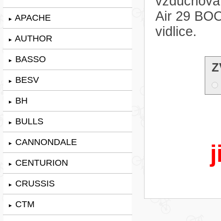
vzduchová
Air 29 BO
APACHE
►
vidlice.
AUTHOR
►
BASSO
►
Z
BESV
►
BH
►
BULLS
►
CANNONDALE
►
j
CENTURION
►
CRUSSIS
►
CTM
►