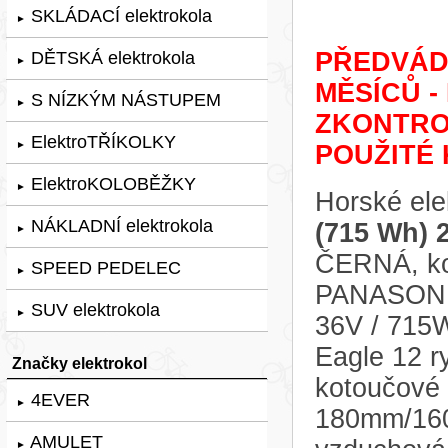
SKLÁDACÍ elektrokola
►
PŘEDVÁDĚ
DĚTSKÁ elektrokola
►
MĚSÍCŮ -
S NÍZKÝM NÁSTUPEM
►
ZKONTRO
ElektroTŘÍKOLKY
►
POUŽITÉ 
ElektroKOLOBĚŽKY
►
Horské ele
NÁKLADNÍ elektrokola
(715 Wh) 
►
ČERNÁ, kol
SPEED PEDELEC
►
PANASONIC
SUV elektrokola
►
36V / 715
Eagle 12 r
Značky elektrokol
kotoučov
4EVER
►
180mm/160m
AMULET
►