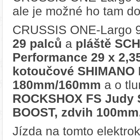
ale je možné ho tam d
CRUSSIS ONE-Largo 9.
29 palců
a
pláště SC
Performance 29 x 2,3
kotoučové SHIMANO 
180mm/160mm
a o tl
ROCKSHOX FS Judy Si
BOOST, zdvih 100mm, 
Jízda na tomto elektrok