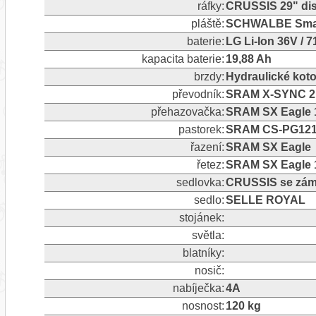
ráfky:
CRUSSIS 29" dis
pláště:
SCHWALBE Smart
baterie:
LG Li-Ion 36V / 
kapacita baterie:
19,88 Ah
brzdy:
Hydraulické ko
převodník:
SRAM X-SYNC 2 
přehazovačka:
SRAM SX Eagle 1
pastorek:
SRAM CS-PG1210
řazení:
SRAM SX Eagle
řetez:
SRAM SX Eagle 1
sedlovka:
CRUSSIS se zám
sedlo:
SELLE ROYAL
stojánek:
světla:
blatníky:
nosič:
nabíječka:
4A
nosnost:
120 kg