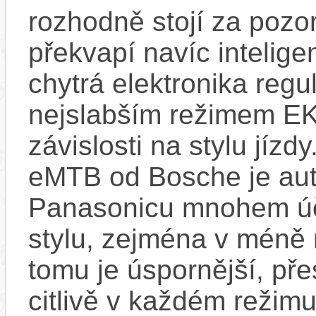
rozhodně stojí za pozo
překvapí navíc inteli
chytrá elektronika regu
nejslabším režimem EK
závislosti na stylu jíz
eMTB od Bosche je aut
Panasonicu mnohem účin
stylu, zejména v méně
tomu je úspornější, pře
citlivě v každém režimu