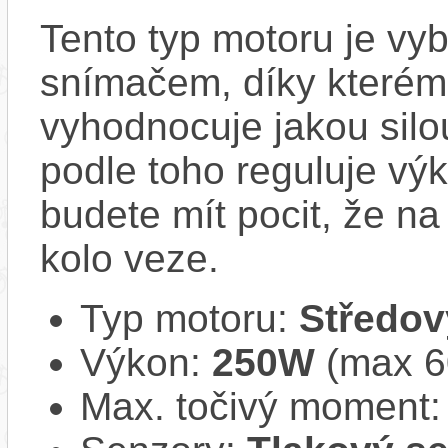
Tento typ motoru je vy
snímačem, díky kterému
vyhodnocuje jakou silo
podle toho reguluje vý
budete mít pocit, že na 
kolo veze.
Typ motoru:
Středov
Výkon:
250W
(max 
Max. točivý moment