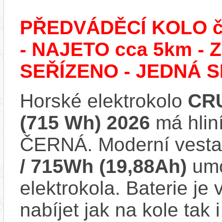
PŘEDVÁDĚCÍ KOLO č.
- NAJETO cca 5km 
SEŘÍZENO - JEDNÁ S
Horské elektrokolo
CRU
(715 Wh) 2026
má hlin
ČERNÁ. Moderní vest
/ 715Wh (19,88Ah)
umo
elektrokola. Baterie je
nabíjet jak na kole tak