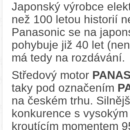
Japonský výrobce elekt
než 100 letou historií 
Panasonic se na japons
pohybuje již 40 let (nen
má tedy na rozdávání.
Středový motor
PANAS
taky pod označením
P
na českém trhu. Silnějš
konkurence s vysokým
kroutícím momentem 9