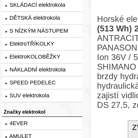
SKLÁDACÍ elektrokola
►
Horské ele
DĚTSKÁ elektrokola
►
(513 Wh) 
S NÍZKÝM NÁSTUPEM
►
ANTRACITO
ElektroTŘÍKOLKY
►
PANASONIC
Ion 36V / 
ElektroKOLOBĚŽKY
►
SHIMANO A
NÁKLADNÍ elektrokola
►
brzdy hyd
SPEED PEDELEC
hydraulick
►
zajistí vi
SUV elektrokola
►
DS 27,5, z
Značky elektrokol
4EVER
►
Z
AMULET
►