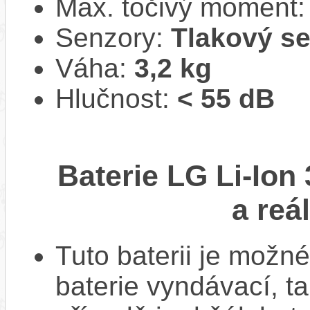
Max. točivý moment
Senzory:
Tlakový s
Váha:
3,2 kg
Hlučnost:
< 55 dB
Baterie LG Li-Ion
a reá
Tuto baterii je možné
baterie vyndávací, t