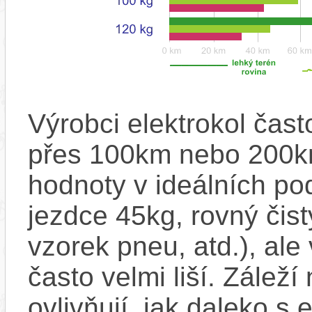
Výrobci elektrokol čas
přes 100km nebo 200km
hodnoty v ideálních p
jezdce 45kg, rovný čistý
vzorek pneu, atd.), ale
často velmi liší. Zálež
ovlivňují, jak daleko s