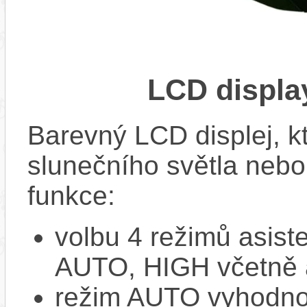
LCD displ
Barevný LCD displej, kte
slunečního světla nebo 
funkce:
volbu 4 režimů asi
AUTO, HIGH včetně 
režim AUTO vyhodnocu