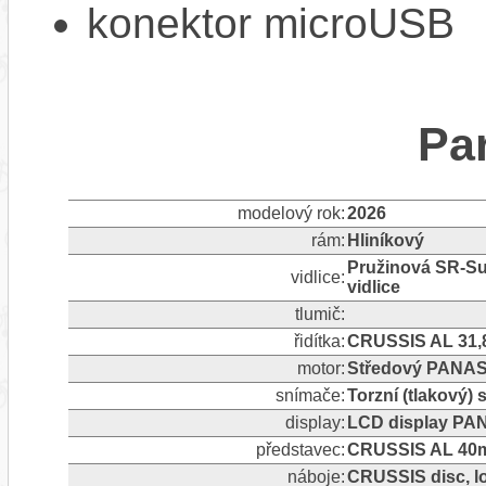
konektor microUSB
Pa
modelový rok:
2026
rám:
Hliníkový
Pružinová SR-Su
vidlice:
vidlice
tlumič:
řidítka:
CRUSSIS AL 31,
motor:
Středový PANAS
snímače:
Torzní (tlakový)
display:
LCD display PA
představec:
CRUSSIS AL 40m
náboje:
CRUSSIS disc, l