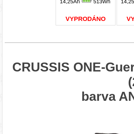
14,25Ah
513Wh
14,2
VYPRODÁNO
V
CRUSSIS ONE-Guera
barva 