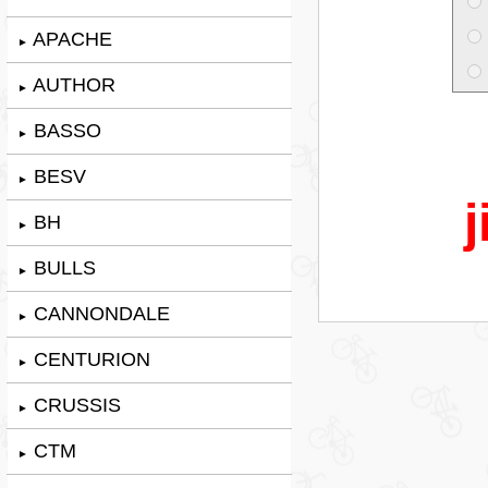
APACHE
►
AUTHOR
►
BASSO
►
BESV
►
j
BH
►
BULLS
►
CANNONDALE
►
CENTURION
►
CRUSSIS
►
CTM
►