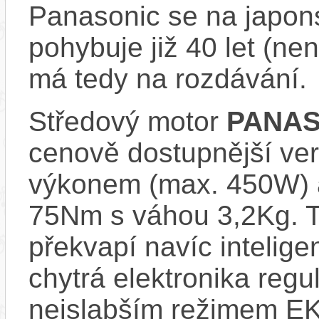
Panasonic se na japons
pohybuje již 40 let (nen
má tedy na rozdávání.
Středový motor
PANAS
cenově dostupnější ve
výkonem (max. 450W) 
75Nm s váhou 3,2Kg. T
překvapí navíc inteli
chytrá elektronika regu
nejslabším režimem EK