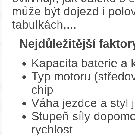
může být dojezd i polo
tabulkách,...
Nejdůležitější faktor
Kapacita baterie a 
Typ motoru (středov
chip
Váha jezdce a styl j
Stupeň síly dopomo
rychlost