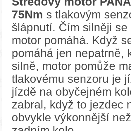
Středový motor PAN
75Nm
s tlakovým senzo
šlápnutí. Čím silněji se
motor pomáhá. Když se
pomáhá jen nepatrně, k
silně, motor pomůže m
tlakovému senzoru je j
jízdě na obyčejném kol
zabral, když to jezdec
obvykle výkonnější ne
zadním kole.