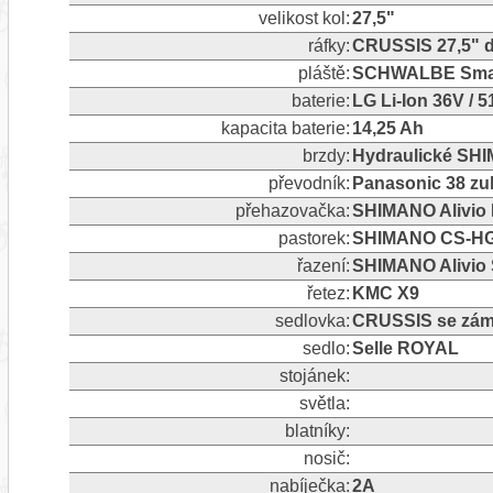
velikost kol:
27,5"
ráfky:
CRUSSIS 27,5" d
pláště:
SCHWALBE Smart
baterie:
LG Li-Ion 36V / 
kapacita baterie:
14,25 Ah
brzdy:
Hydraulické SHI
převodník:
Panasonic 38 z
přehazovačka:
SHIMANO Alivio 
pastorek:
SHIMANO CS-HG20
řazení:
SHIMANO Alivio S
řetez:
KMC X9
sedlovka:
CRUSSIS se zám
sedlo:
Selle ROYAL
stojánek:
světla:
blatníky:
nosič:
nabíječka:
2A