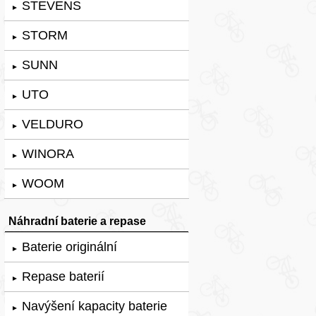
STEVENS
►
STORM
►
SUNN
►
UTO
►
VELDURO
►
WINORA
►
WOOM
►
Náhradní baterie a repase
Baterie originální
►
Repase baterií
►
Navýšení kapacity baterie
►