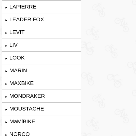
LAPIERRE
►
LEADER FOX
►
LEVIT
►
LIV
►
LOOK
►
MARIN
►
MAXBIKE
►
MONDRAKER
►
MOUSTACHE
►
MaMiBIKE
►
NORCO
►