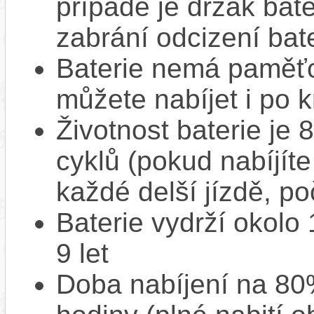
případě je držák bat
zabrání odcizení bate
Baterie nemá paměťov
můžete nabíjet i po k
Životnost baterie je 
cyklů (pokud nabíjíte
každé delší jízdě, po
Baterie vydrží okolo
9 let
Doba nabíjení na 80%