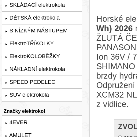
SKLÁDACÍ elektrokola
►
Horské ele
DĚTSKÁ elektrokola
►
Wh) 2026
m
S NÍZKÝM NÁSTUPEM
►
ŽLUTÁ ČER
ElektroTŘÍKOLKY
►
PANASONIC
Ion 36V / 
ElektroKOLOBĚŽKY
►
SHIMANO A
NÁKLADNÍ elektrokola
►
brzdy hyd
SPEED PEDELEC
Odpružení 
►
XCM32 NLO
SUV elektrokola
►
z vidlice.
Značky elektrokol
4EVER
►
ZVOL
AMULET
►