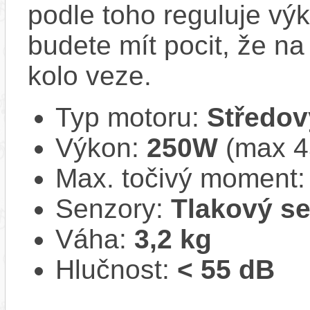
podle toho reguluje vý
budete mít pocit, že na 
kolo veze.
Typ motoru:
Středov
Výkon:
250W
(max 
Max. točivý moment
Senzory:
Tlakový s
Váha:
3,2 kg
Hlučnost:
< 55 dB