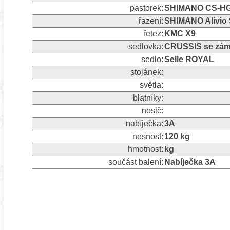
pastorek:
SHIMANO CS-HG2
řazení:
SHIMANO Alivio 
řetez:
KMC X9
sedlovka:
CRUSSIS se zám
sedlo:
Selle ROYAL
stojánek:
světla:
blatníky:
nosič:
nabíječka:
3A
nosnost:
120 kg
hmotnost:
kg
součást balení:
Nabíječka 3A