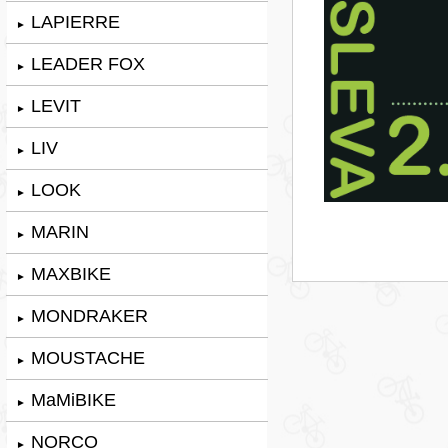
LAPIERRE
►
LEADER FOX
►
LEVIT
►
LIV
►
LOOK
►
MARIN
►
MAXBIKE
►
MONDRAKER
►
MOUSTACHE
►
MaMiBIKE
►
NORCO
►