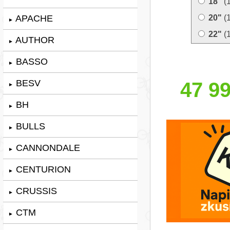
18"
(
APACHE
20"
(
►
22"
(
AUTHOR
►
BASSO
►
BESV
47 99
►
BH
►
BULLS
►
CANNONDALE
►
CENTURION
►
CRUSSIS
►
CTM
►