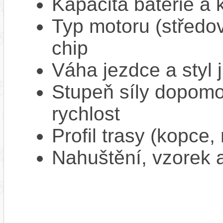
Kapacita baterie a 
Typ motoru (středov
chip
Váha jezdce a styl j
Stupeň síly dopomo
rychlost
Profil trasy (kopce,
Nahuštění, vzorek a