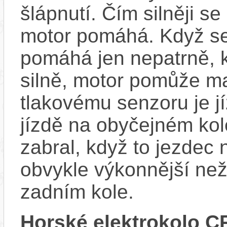
šlápnutí. Čím silněji se
motor pomáhá. Když se
pomáhá jen nepatrně, k
silně, motor pomůže m
tlakovému senzoru je j
jízdě na obyčejném kol
zabral, když to jezdec
obvykle výkonnější ne
zadním kole.
Horské elektrokolo C