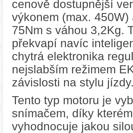
cenově dostupnější ve
výkonem (max. 450W) 
75Nm s váhou 3,2Kg. T
překvapí navíc inteli
chytrá elektronika regu
nejslabším režimem EK
závislosti na stylu jízdy
Tento typ motoru je vy
snímačem, díky kterému
vyhodnocuje jakou silo