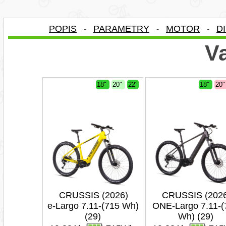
POPIS
PARAMETRY
MOTOR
D
-
-
-
Va
18"
20"
22"
18"
20
CRUSSIS (2026)
CRUSSIS (202
e-Largo 7.11-(715 Wh)
ONE-Largo 7.11-(
(29)
Wh) (29)