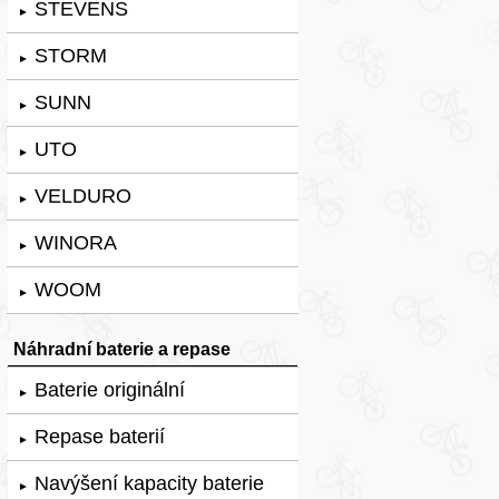
STEVENS
►
STORM
►
SUNN
►
UTO
►
VELDURO
►
WINORA
►
WOOM
►
Náhradní baterie a repase
Baterie originální
►
Repase baterií
►
Navýšení kapacity baterie
►