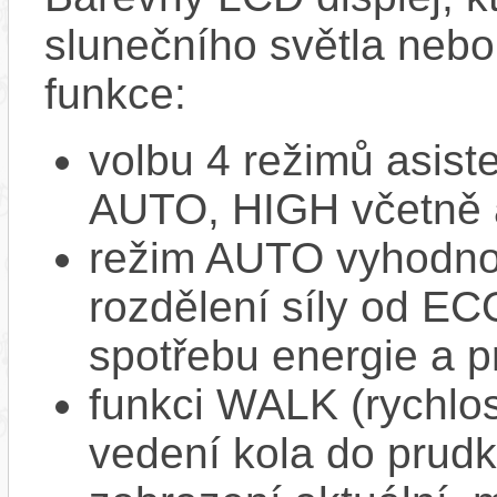
slunečního světla nebo 
funkce:
volbu 4 režimů asi
AUTO, HIGH včetně 
režim AUTO vyhodnocu
rozdělení síly od EC
spotřebu energie a p
funkci WALK (rychlost
vedení kola do prud