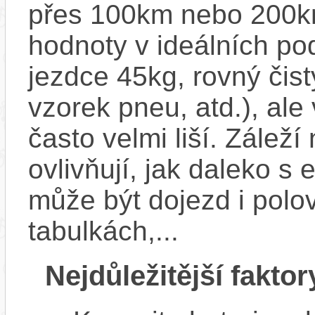
přes 100km nebo 200km
hodnoty v ideálních p
jezdce 45kg, rovný čistý
vzorek pneu, atd.), ale
často velmi liší. Zálež
ovlivňují, jak daleko s
může být dojezd i polo
tabulkách,...
Nejdůležitější faktor