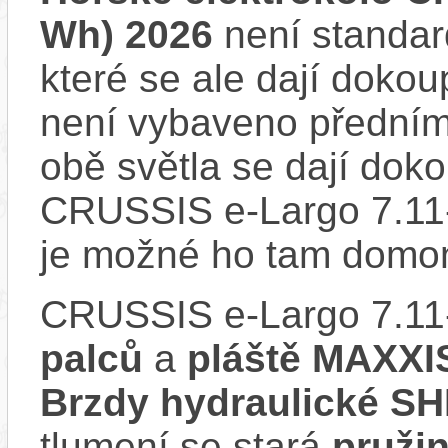
Wh) 2026
není standar
které se ale dají dokou
není vybaveno předním
obě světla se dají dokou
CRUSSIS e-Largo 7.11-
je možné ho tam domon
CRUSSIS e-Largo 7.11
palců
a
pláště MAXXI
Brzdy hydraulické 
tlumení se stará
pruži