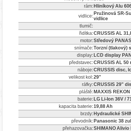
rám:
Hliníkový Alu 60
Pružinová SR-Su
vidlice:
vidlice
tlumič:
řidítka:
CRUSSIS AL 31,
motor:
Středový PANAS
snímače:
Torzní (tlakový)
display:
LCD display PA
představec:
CRUSSIS AL 50 m
náboje:
CRUSSIS disc, l
velikost kol:
29"
ráfky:
CRUSSIS 29" dis
pláště:
MAXXIS REKON R
baterie:
LG Li-Ion 36V / 
kapacita baterie:
19,88 Ah
brzdy:
Hydraulické SH
převodník:
Panasonic 38 z
přehazovačka:
SHIMANO Alivio 