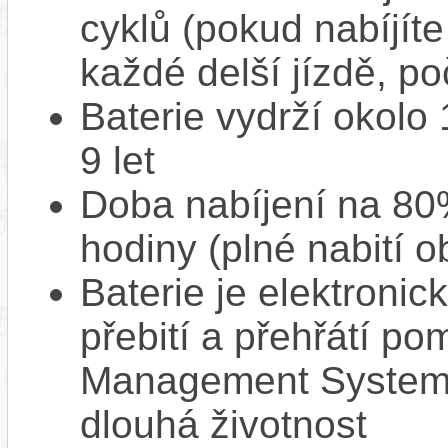
cyklů (pokud nabíjíte
každé delší jízdě, po
Baterie vydrží okolo
9 let
Doba nabíjení na 80%
hodiny (plné nabití o
Baterie je elektronic
přebití a přehřátí p
Management System),
dlouhá životnost