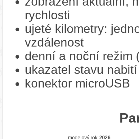
zobrazení aktuální,
rychlosti
ujeté kilometry: jedno
vzdálenost
denní a noční režim 
ukazatel stavu nabití
konektor microUSB
Pa
modelový rok:
2026