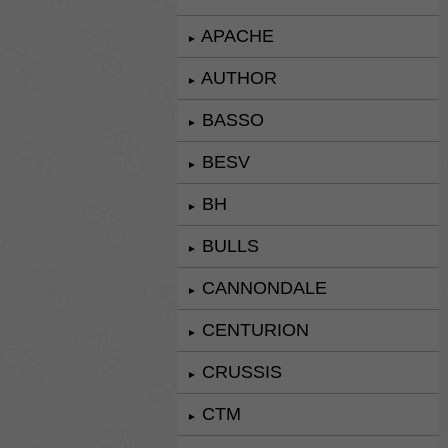
APACHE
►
AUTHOR
►
BASSO
►
BESV
►
BH
►
BULLS
►
CANNONDALE
►
CENTURION
►
CRUSSIS
►
CTM
►