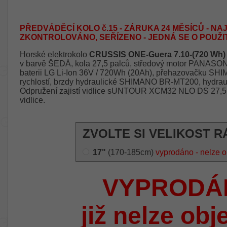
PŘEDVÁDĚCÍ KOLO č.15 - ZÁRUKA 24 MĚSÍCŮ - NAJ
ZKONTROLOVÁNO, SEŘÍZENO - JEDNÁ SE O POUŽI
Horské elektrokolo
CRUSSIS ONE-Guera 7.10-(720 Wh)
v barvě ŠEDÁ, kola 27,5 palců, středový motor PANAS
baterii LG Li-Ion 36V / 720Wh (20Ah), přehazovačku S
rychlostí, brzdy hydraulické SHIMANO BR-MT200, hydrau
Odpružení zajistí vidlice sUNTOUR XCM32 NLO DS 27,5,
vidlice.
ZVOLTE SI VELIKOST R
17"
(170-185cm)
vyprodáno - nelze o
VYPRODÁ
již nelze obj