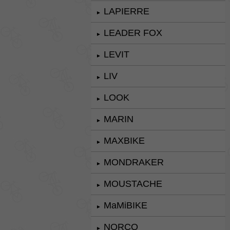
LAPIERRE
►
LEADER FOX
►
LEVIT
►
LIV
►
LOOK
►
MARIN
►
MAXBIKE
►
MONDRAKER
►
MOUSTACHE
►
MaMiBIKE
►
NORCO
►