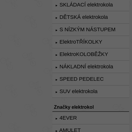
SKLÁDACÍ elektrokola
►
DĚTSKÁ elektrokola
►
S NÍZKÝM NÁSTUPEM
►
ElektroTŘÍKOLKY
►
ElektroKOLOBĚŽKY
►
NÁKLADNÍ elektrokola
►
SPEED PEDELEC
►
SUV elektrokola
►
Značky elektrokol
4EVER
►
AMULET
►