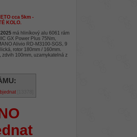
ETO cca 5km -
TÉ KOLO.
 2025
má hliníkový alu 6061 rám
ONIC GX Power Plus 75Nm,
HIMANO Alivio RD-M3100-SGS, 9
lická, rotor 180mm / 160mm.
 zdvih 100mm, uzamykatelná z
ÁMU:
bjednat
[13378]
NO
ednat