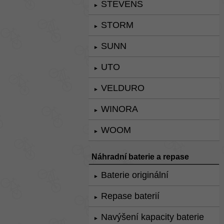
STEVENS
►
STORM
►
SUNN
►
UTO
►
VELDURO
►
WINORA
►
WOOM
►
Náhradní baterie a repase
Baterie originální
►
Repase baterií
►
Navýšení kapacity baterie
►