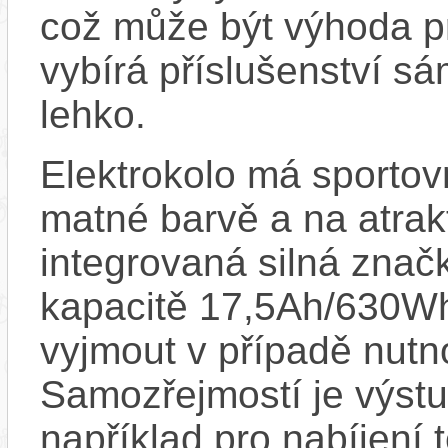
což může být výhoda pr
vybírá příslušenství sá
lehko.
Elektrokolo má sportov
matné barvě a na atrakt
integrovaná silná znač
kapacitě 17,5Ah/630Wh
vyjmout v případě nutno
Samozřejmostí je výstu
například pro nabíjení 