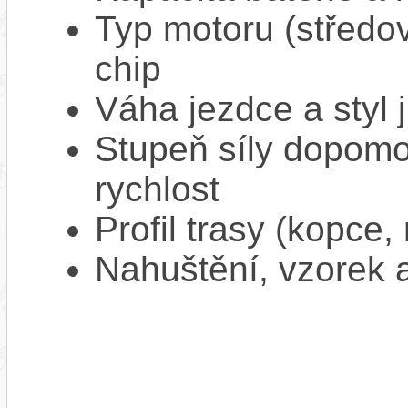
Typ motoru (středov
chip
Váha jezdce a styl j
Stupeň síly dopomo
rychlost
Profil trasy (kopce,
Nahuštění, vzorek a