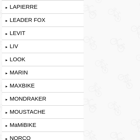
LAPIERRE
►
LEADER FOX
►
LEVIT
►
LIV
►
LOOK
►
MARIN
►
MAXBIKE
►
MONDRAKER
►
MOUSTACHE
►
MaMiBIKE
►
NORCO
►