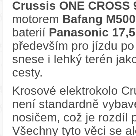
Crussis ONE CROSS 9
motorem
Bafang M50
baterií
Panasonic 17,
především pro jízdu po 
snese i lehký terén jak
cesty.
Krosové elektrokolo 
není standardně vybaven
nosičem, což je rozdíl 
Všechny tyto věci se a