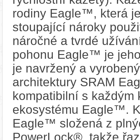
rodiny Eagle™, která j
stoupající nároky použit
náročné a tvrdé užívá
pohonu Eagle™ je jeho
je navržený a vyrobený
architektury SRAM Eag
kompatibilní s každým
ekosystému Eagle™. K
Eagle™ složená z plný
PowerLock®, takže řaze