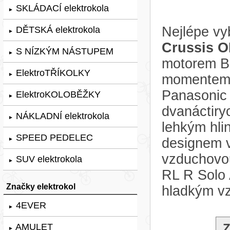
SKLÁDACÍ elektrokola
►
Nejlépe v
DĚTSKÁ elektrokola
►
Crussis O
S NÍZKÝM NÁSTUPEM
►
motorem B
ElektroTŘÍKOLKY
►
momentem n
Panasonic
ElektroKOLOBĚŽKY
►
dvanáctiry
NÁKLADNÍ elektrokola
►
lehkým hli
SPEED PEDELEC
designem 
►
vzduchovo
SUV elektrokola
►
RL R Solo 
Značky elektrokol
hladkým v
4EVER
►
Z
AMULET
►