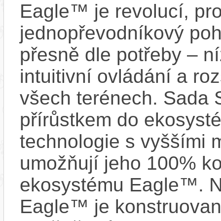
Eagle™ je revolucí, pro
jednopřevodníkový poho
přesně dle potřeby – n
intuitivní ovládání a r
všech terénech. Sada 
přírůstkem do ekosyst
technologie s vyššími 
umožňují jeho 100% kom
ekosystému Eagle™. 
Eagle™ je konstruovan