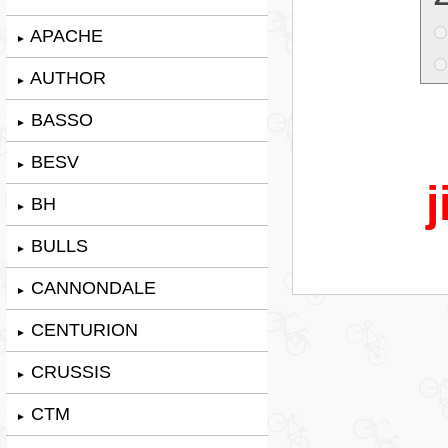
APACHE
►
AUTHOR
►
BASSO
►
BESV
►
j
BH
►
BULLS
►
CANNONDALE
►
CENTURION
►
CRUSSIS
►
CTM
►