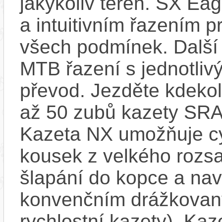
jakýkoliv terén. SX E
a intuitivním řazením p
všech podmínek. Další 
MTB řazení s jednotliv
převod. Jezděte kdekol
až 50 zubů kazety SR
Kazeta NX umožňuje cy
kousek z velkého rozs
šlapání do kopce a naví
konvenčním drážkovaný
rychlostní kazety). Kaz