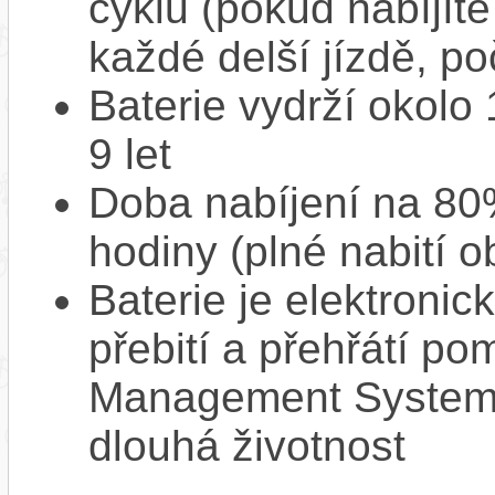
cyklů (pokud nabíjíte
každé delší jízdě, po
Baterie vydrží okolo
9 let
Doba nabíjení na 80%
hodiny (plné nabití o
Baterie je elektronic
přebití a přehřátí p
Management System),
dlouhá životnost