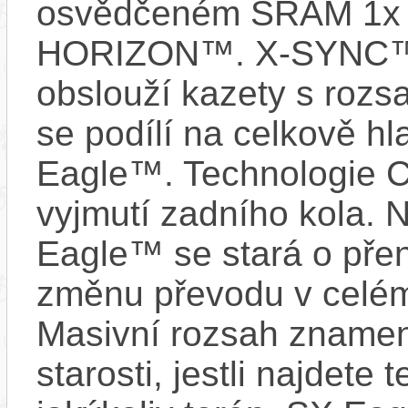
osvědčeném SRAM 1x 
HORIZON™. X-SYNC™ 
obslouží kazety s rozs
se podílí na celkově 
Eagle™. Technologie 
vyjmutí zadního kola. 
Eagle™ se stará o pře
změnu převodu v celé
Masivní rozsah znamen
starosti, jestli najdete