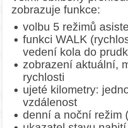
zobrazuje funkce:
volbu 5 režimů asist
funkci WALK (rychlost
vedení kola do prud
zobrazení aktuální,
rychlosti
ujeté kilometry: jedno
vzdálenost
denní a noční režim 
ukazatel stavu nabití