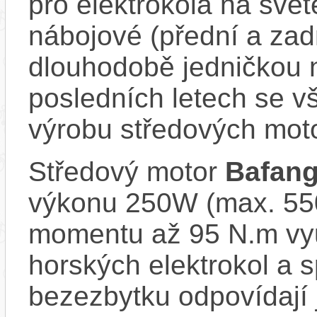
pro elektrokola na světě
nábojové (přední a zadn
dlouhodobě jedničkou 
posledních letech se v
výrobu středových mot
Středový motor
Bafan
výkonu 250W (max. 550
momentu až 95 N.m vy
horských elektrokol a
bezezbytku odpovídají 