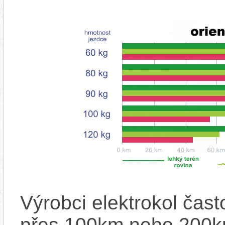
Výrobci elektrokol čas
přes 100km nebo 200km