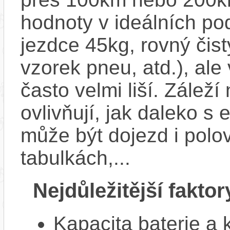
hodnoty v ideálních p
jezdce 45kg, rovný čistý
vzorek pneu, atd.), ale
často velmi liší. Zálež
ovlivňují, jak daleko s
může být dojezd i polo
tabulkách,...
Nejdůležitější faktor
Kapacita baterie a 