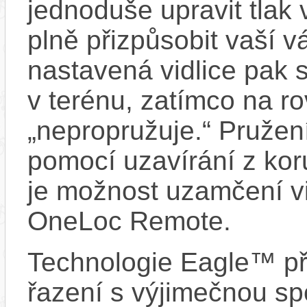
jednoduše upravit tlak 
plně přizpůsobit vaší v
nastavená vidlice pak s
v terénu, zatímco na 
„nepropružuje.“ Pruže
pomocí uzavírání z kor
je možnost uzamčení vi
OneLoc Remote.
Technologie Eagle™ při
řazení s výjimečnou spo