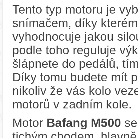
Tento typ motoru je vy
snímačem, díky kterému
vyhodnocuje jakou silo
podle toho reguluje výk
šlápnete do pedálů, tím
Díky tomu budete mít po
nikoliv že vás kolo vez
motorů v zadním kole.
Motor
Bafang M500
se
tichým chodem, hlavně 