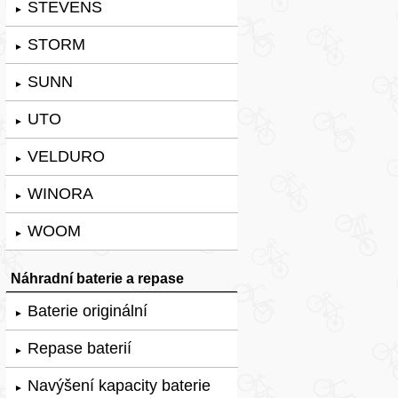
STEVENS
►
STORM
►
SUNN
►
UTO
►
VELDURO
►
WINORA
►
WOOM
►
Náhradní baterie a repase
Baterie originální
►
Repase baterií
►
Navýšení kapacity baterie
►