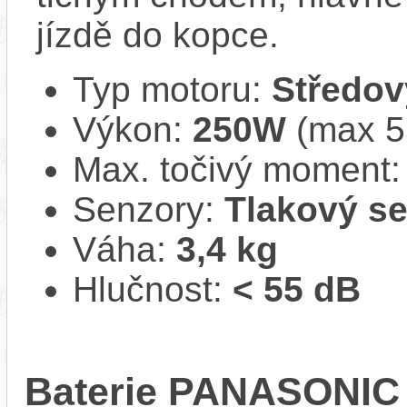
jízdě do kopce.
Typ motoru:
Středov
Výkon:
250W
(max 
Max. točivý moment
Senzory:
Tlakový s
Váha:
3,4 kg
Hlučnost:
< 55 dB
Baterie PANASONIC L