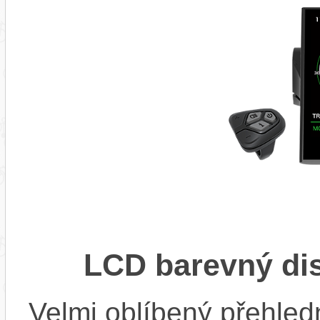
LCD barevný di
Velmi oblíbený přehled