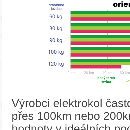
Výrobci elektrokol čas
přes 100km nebo 200km
hodnoty v ideálních p