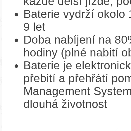
každé delší jízdě, po
Baterie vydrží okolo
9 let
Doba nabíjení na 80%
hodiny (plné nabití o
Baterie je elektronic
přebití a přehřátí p
Management System),
dlouhá životnost