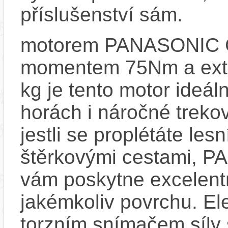
příslušenství sám.
motorem PANASONIC G
momentem 75Nm a extr
kg je tento motor ideáln
horách i náročné trekov
jestli se proplétáte le
štěrkovými cestami, 
vám poskytne excelent
jakémkoliv povrchu. El
torzním snímačem síly 