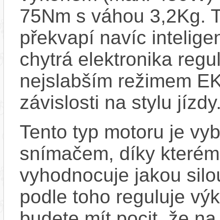
75Nm s váhou 3,2Kg. T
překvapí navíc inteli
chytrá elektronika regu
nejslabším režimem EK
závislosti na stylu jízdy
Tento typ motoru je vy
snímačem, díky kterému
vyhodnocuje jakou silo
podle toho reguluje vý
budete mít pocit, že na 