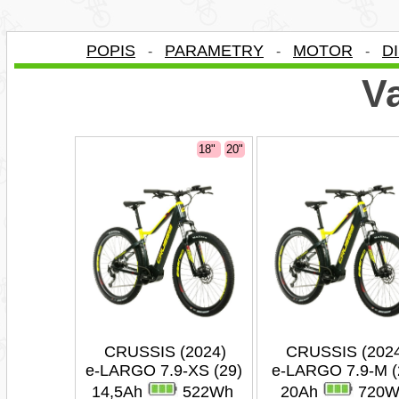
POPIS
PARAMETRY
MOTOR
D
-
-
-
Va
18"
20"
CRUSSIS (2024)
CRUSSIS (202
e-LARGO 7.9-XS (29)
e-LARGO 7.9-M (
14,5Ah
522Wh
20Ah
720W