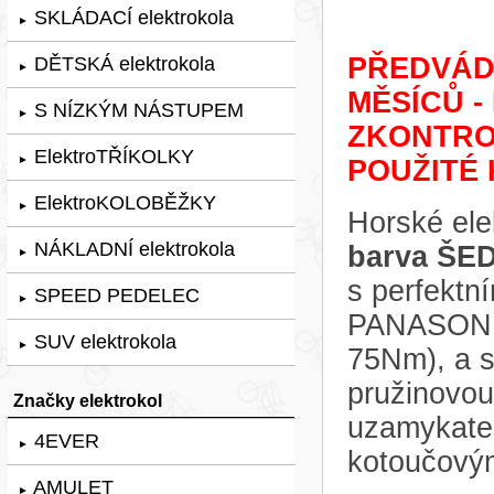
SKLÁDACÍ elektrokola
►
PŘEDVÁDĚ
DĚTSKÁ elektrokola
►
MĚSÍCŮ -
S NÍZKÝM NÁSTUPEM
►
ZKONTRO
ElektroTŘÍKOLKY
►
POUŽITÉ 
ElektroKOLOBĚŽKY
►
Horské ele
NÁKLADNÍ elektrokola
barva ŠE
►
s perfekt
SPEED PEDELEC
►
PANASONI
SUV elektrokola
►
75Nm), a s
pružinovou
Značky elektrokol
uzamykatel
4EVER
►
kotoučový
AMULET
►