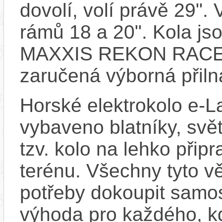
dovolí, volí právě 29". 
rámů 18 a 20". Kola js
MAXXIS REKON RACE 29
zaručená výborná přilna
Horské elektrokolo e-L
vybaveno blatníky, svět
tzv. kolo na lehko přip
terénu. Všechny tyto vě
potřeby dokoupit samo
výhoda pro každého, kd