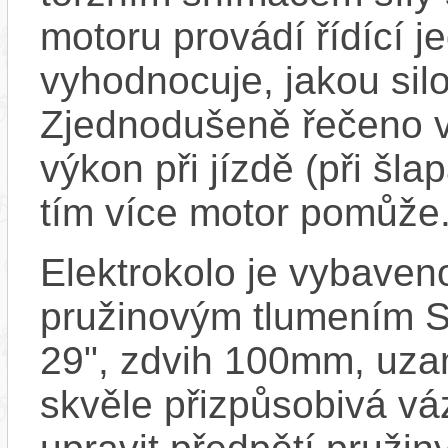
motoru provádí řídící j
vyhodnocuje, jakou silo
Zjednodušeně řečeno vš
výkon při jízdě (při šla
tím více motor pomůže
Elektrokolo je vybaven
pružinovým tlumení
29", zdvih 100mm, uzamy
skvěle přizpůsobivá váz