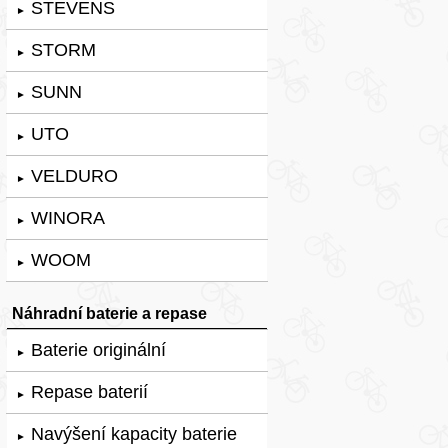
STEVENS
►
STORM
►
SUNN
►
UTO
►
VELDURO
►
WINORA
►
WOOM
►
Náhradní baterie a repase
Baterie originální
►
Repase baterií
►
Navýšení kapacity baterie
►