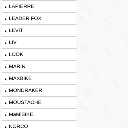
LAPIERRE
►
LEADER FOX
►
LEVIT
►
LIV
►
LOOK
►
MARIN
►
MAXBIKE
►
MONDRAKER
►
MOUSTACHE
►
MaMiBIKE
►
NORCO
►