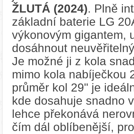
ŽLUTÁ (2024)
. Plně i
základní baterie LG 2
výkonovým gigantem, u
dosáhnout neuvěřitelný
Je možné ji z kola sna
mimo kola nabíječkou 2A
průměr kol 29" je ideál
kde dosahuje snadno ve
lehce překonává nerovn
čím dál oblíbenější, p