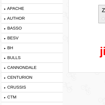
APACHE
Z
►
AUTHOR
►
BASSO
►
BESV
►
j
BH
►
BULLS
►
CANNONDALE
►
CENTURION
►
CRUSSIS
►
CTM
►