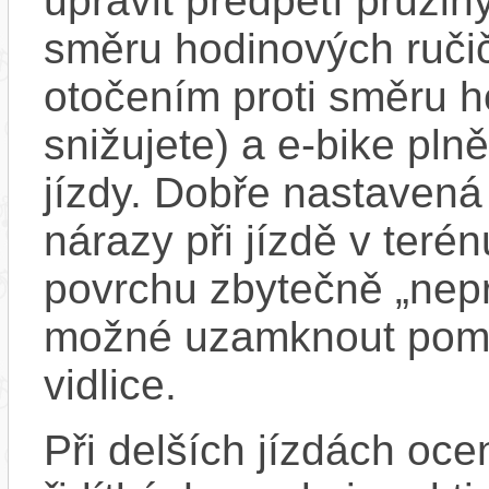
upravit předpětí pruži
směru hodinových ručič
otočením proti směru h
snižujete) a e-bike pln
jízdy. Dobře nastavená 
nárazy při jízdě v teré
povrchu zbytečně „nepr
možné uzamknout pomo
vidlice.
Při delších jízdách oce