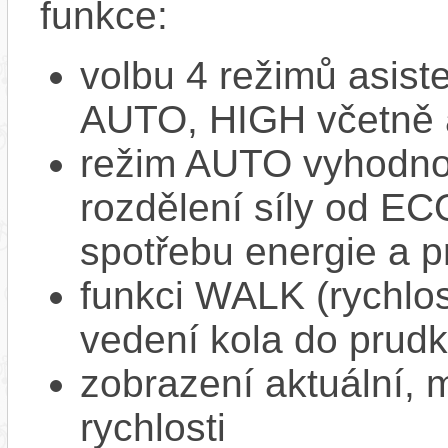
funkce:
volbu 4 režimů asi
AUTO, HIGH včetně 
režim AUTO vyhodnocu
rozdělení síly od EC
spotřebu energie a p
funkci WALK (rychlost
vedení kola do prud
zobrazení aktuální,
rychlosti