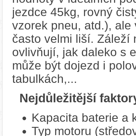
jezdce 45kg, rovný čistý
vzorek pneu, atd.), ale
často velmi liší. Zálež
ovlivňují, jak daleko s
může být dojezd i polo
tabulkách,...
Nejdůležitější faktor
Kapacita baterie a 
Typ motoru (středov