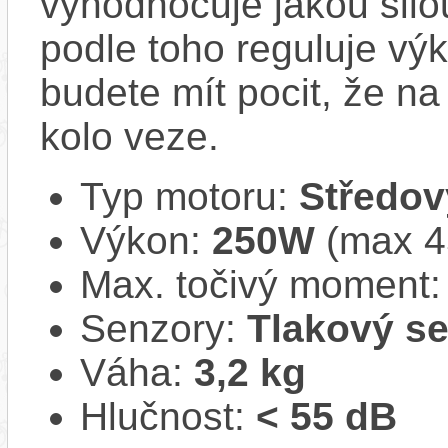
vyhodnocuje jakou silo
podle toho reguluje vý
budete mít pocit, že na 
kolo veze.
Typ motoru:
Středov
Výkon:
250W
(max 
Max. točivý moment
Senzory:
Tlakový s
Váha:
3,2 kg
Hlučnost:
< 55 dB