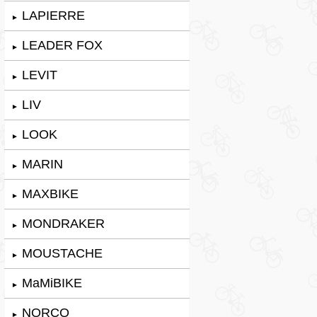
LAPIERRE
►
LEADER FOX
►
LEVIT
►
LIV
►
LOOK
►
MARIN
►
MAXBIKE
►
MONDRAKER
►
MOUSTACHE
►
MaMiBIKE
►
NORCO
►