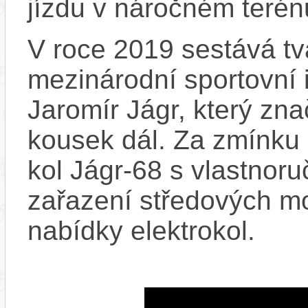
jízdu v náročném terén
V roce 2019 sestává tv
mezinárodní sportovní 
Jaromír Jágr, který zn
kousek dál. Za zmínku 
kol Jágr-68 s vlastnor
zařazení středových m
nabídky elektrokol.