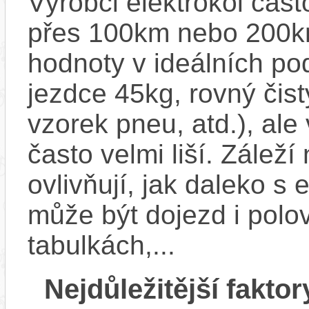
Výrobci elektrokol čas
přes 100km nebo 200km
hodnoty v ideálních p
jezdce 45kg, rovný čistý
vzorek pneu, atd.), ale
často velmi liší. Zálež
ovlivňují, jak daleko s
může být dojezd i polo
tabulkách,...
Nejdůležitější faktor