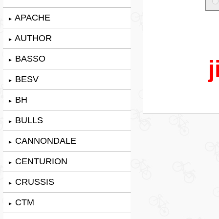
APACHE
►
AUTHOR
►
BASSO
j
►
BESV
►
BH
►
BULLS
►
CANNONDALE
►
CENTURION
►
CRUSSIS
►
CTM
►