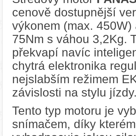
cenově dostupnější ve
výkonem (max. 450W) 
75Nm s váhou 3,2Kg. T
překvapí navíc inteli
chytrá elektronika regu
nejslabším režimem EK
závislosti na stylu jízdy
Tento typ motoru je vy
snímačem, díky kterému