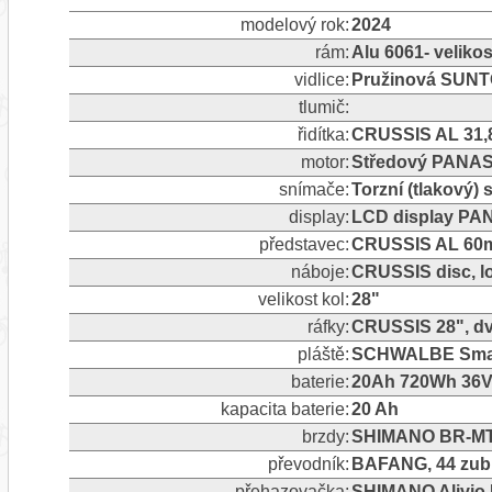
modelový rok:
2024
rám:
Alu 6061- veliko
vidlice:
Pružinová SUNTO
tlumič:
řidítka:
CRUSSIS AL 31,
motor:
Středový PANAS
snímače:
Torzní (tlakový)
display:
LCD display PA
představec:
CRUSSIS AL 60m
náboje:
CRUSSIS disc, l
velikost kol:
28"
ráfky:
CRUSSIS 28", dv
pláště:
SCHWALBE Smart
baterie:
20Ah 720Wh 36V 
kapacita baterie:
20 Ah
brzdy:
SHIMANO BR-MT2
převodník:
BAFANG, 44 zub
přehazovačka:
SHIMANO Alivio 