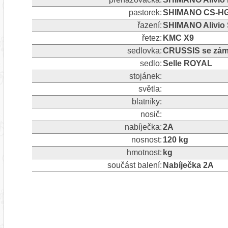
pastorek:
SHIMANO CS-HG20
řazení:
SHIMANO Alivio S
řetez:
KMC X9
sedlovka:
CRUSSIS se zám
sedlo:
Selle ROYAL
stojánek:
světla:
blatníky:
nosič:
nabíječka:
2A
nosnost:
120 kg
hmotnost:
kg
součást balení:
Nabíječka 2A