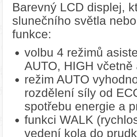
Barevný LCD displej, kte
slunečního světla nebo 
funkce:
volbu 4 režimů asi
AUTO, HIGH včetně 
režim AUTO vyhodnocu
rozdělení síly od EC
spotřebu energie a p
funkci WALK (rychlost
vedení kola do prud