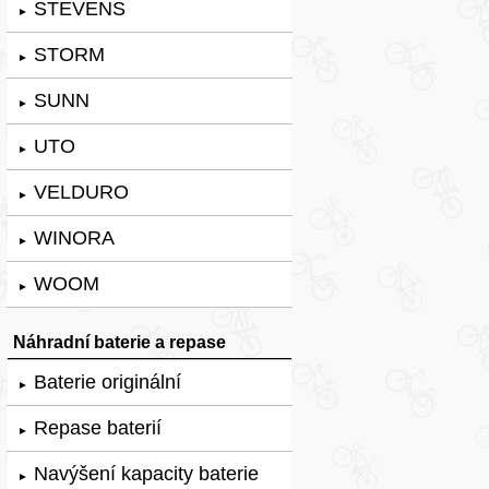
STEVENS
►
STORM
►
SUNN
►
UTO
►
VELDURO
►
WINORA
►
WOOM
►
Náhradní baterie a repase
Baterie originální
►
Repase baterií
►
Navýšení kapacity baterie
►