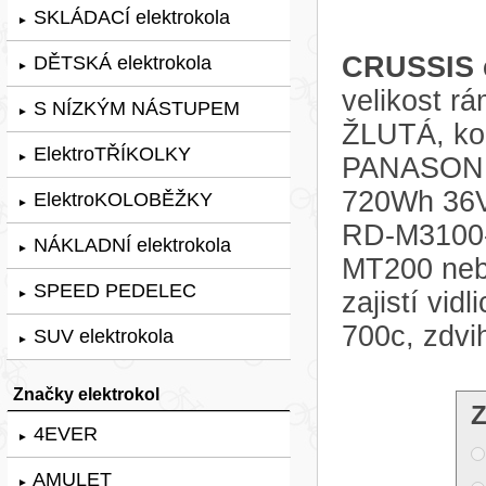
SKLÁDACÍ elektrokola
►
CRUSSIS 
DĚTSKÁ elektrokola
►
velikost 
S NÍZKÝM NÁSTUPEM
►
ŽLUTÁ, kol
ElektroTŘÍKOLKY
►
PANASONIC
720Wh 36V
ElektroKOLOBĚŽKY
►
RD-M3100-
NÁKLADNÍ elektrokola
►
MT200 neb
SPEED PEDELEC
zajistí v
►
700c, zdvi
SUV elektrokola
►
Značky elektrokol
Z
4EVER
►
AMULET
►