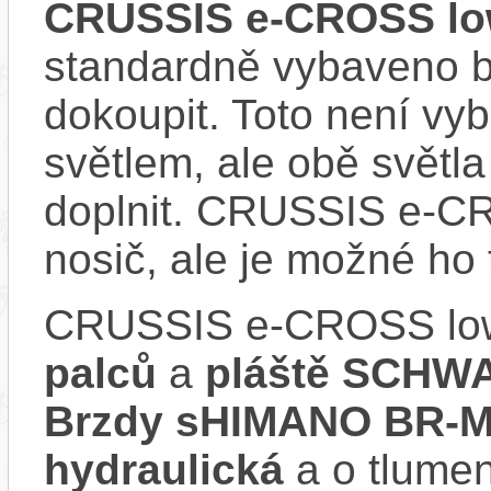
CRUSSIS e-CROSS low
standardně vybaveno bla
dokoupit. Toto není v
světlem, ale obě světla
doplnit. CRUSSIS e-C
nosič, ale je možné ho
CRUSSIS e-CROSS low
palců
a
pláště SCHWA
Brzdy sHIMANO BR-M
hydraulická
a o tlumen