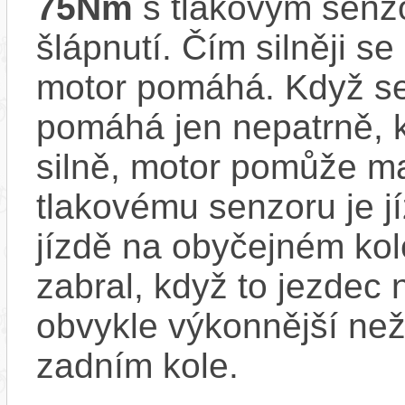
75Nm
s tlakovým senzo
šlápnutí. Čím silněji se
motor pomáhá. Když se
pomáhá jen nepatrně, k
silně, motor pomůže m
tlakovému senzoru je j
jízdě na obyčejném kol
zabral, když to jezdec
obvykle výkonnější ne
zadním kole.