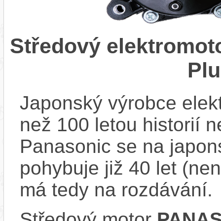
Středový elektromo
Pl
Japonský výrobce elekt
než 100 letou historií 
Panasonic se na japons
pohybuje již 40 let (nen
má tedy na rozdávání.
Středový motor
PANAS