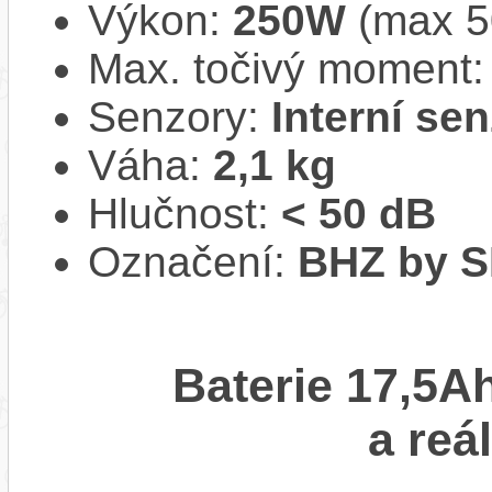
Výkon:
250W
(max 50
Max. točivý moment
Senzory:
Interní se
Váha:
2,1 kg
Hlučnost:
< 50 dB
Označení:
BHZ by 
Baterie 17,5A
a reá