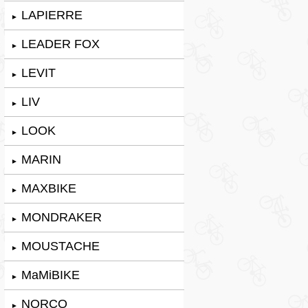
LAPIERRE
►
LEADER FOX
►
LEVIT
►
LIV
►
LOOK
►
MARIN
►
MAXBIKE
►
MONDRAKER
►
MOUSTACHE
►
MaMiBIKE
►
NORCO
►