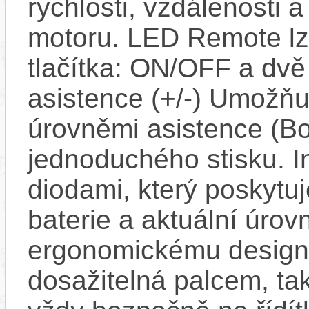
rychlosti, vzdálenosti 
motoru. LED Remote lze 
tlačítka: ON/OFF a dv
asistence (+/-) Umožň
úrovněmi asistence (Bo
jednoduchého stisku. I
diodami, který poskytuj
baterie a aktuální úrov
ergonomickému designu
dosažitelná palcem, ta