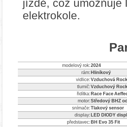
jízdě, což umožňuje l
elektrokole.
Pa
modelový rok:
2024
rám:
Hliníkový
vidlice:
Vzduchová Roc
tlumič:
Vzduchový Rock
řidítka:
Race Face Aeffe
motor:
Středový BHZ o
snímače:
Tlakový sensor
display:
LED DIODY displ
představec:
BH Evo 35 Fit