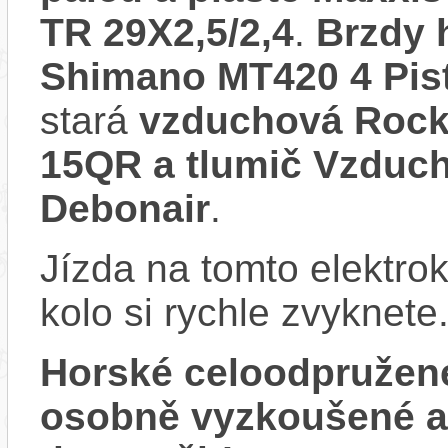
TR 29X2,5/2,4
.
Brzdy 
Shimano MT420 4 Pi
stará
vzduchová Roc
15QR a tlumič Vzduc
Debonair
.
Jízda na tomto elektrok
kolo si rychle zvyknete
Horské celoodpružen
osobně vyzkoušené 