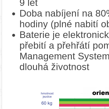
9 let
Doba nabíjení na 80%
hodiny (plné nabití o
Baterie je elektronic
přebití a přehřátí p
Management System),
dlouhá životnost