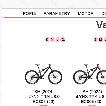
POPIS
PARAMETRY
MOTOR
D
-
-
-
Va
S
M
L
XL
S
M
BH (2024)
BH (2024)
iLYNX TRAIL 8.0
iLYNX TRAIL 8.
EC805 (29)
EC805 (29)