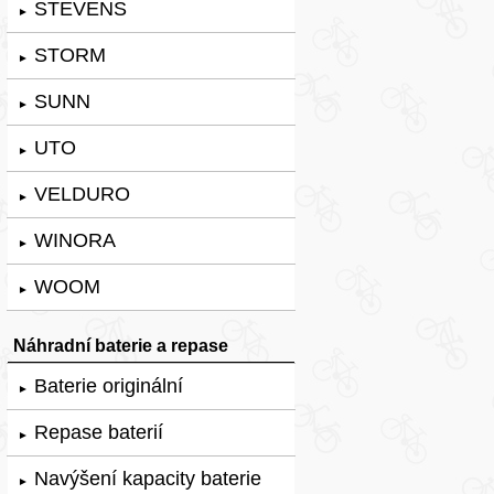
STEVENS
►
STORM
►
SUNN
►
UTO
►
VELDURO
►
WINORA
►
WOOM
►
Náhradní baterie a repase
Baterie originální
►
Repase baterií
►
Navýšení kapacity baterie
►