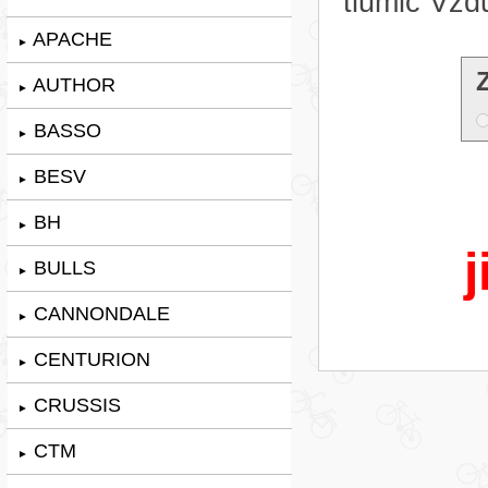
tlumič Vz
APACHE
►
AUTHOR
►
BASSO
►
BESV
►
BH
►
j
BULLS
►
CANNONDALE
►
CENTURION
►
CRUSSIS
►
CTM
►