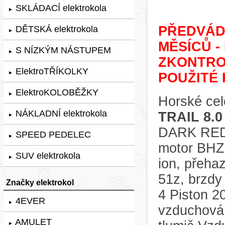
SKLÁDACÍ elektrokola
►
PŘEDVÁDĚ
DĚTSKÁ elektrokola
►
MĚSÍCŮ -
S NÍZKÝM NÁSTUPEM
►
ZKONTRO
ElektroTŘÍKOLKY
►
POUŽITÉ 
ElektroKOLOBĚŽKY
►
Horské cel
NÁKLADNÍ elektrokola
TRAIL 8.0
►
DARK RED,
SPEED PEDELEC
►
motor BHZ 
SUV elektrokola
►
ion, přeha
51z, brzd
Značky elektrokol
4 Piston 2
4EVER
►
vzduchová
AMULET
►