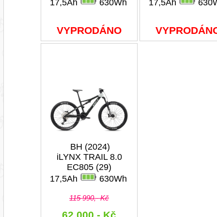
17,5Ah
630Wh
17,5Ah
630
VYPRODÁNO
VYPRODÁN
BH (2024)
iLYNX TRAIL 8.0
EC805 (29)
17,5Ah
630Wh
115 990,- Kč
62 000,- Kč