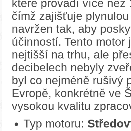
které provádí více než
čímž zajišťuje plynulou 
navržen tak, aby posky
účinností​. Tento motor 
nejtišší na trhu, ale př
decibelech nebyly zveř
byl co nejméně rušivý 
Evropě, konkrétně ve Š
vysokou kvalitu zpracov
Typ motoru:
Středov