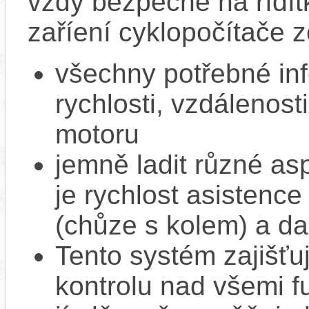
vždy bezpečně na řídít
zaříení cyklopočítače 
všechny potřebné in
rychlosti, vzdálenost
motoru
jemně ladit různé as
je rychlost asistence
(chůze s kolem) a da
Tento systém zajišť
kontrolu nad všemi f