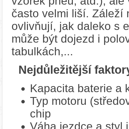
vzorek pneu, atd.), ale
často velmi liší. Zálež
ovlivňují, jak daleko s
může být dojezd i polo
tabulkách,...
Nejdůležitější faktor
Kapacita baterie a 
Typ motoru (středov
chip
Váha jezdce a styl j