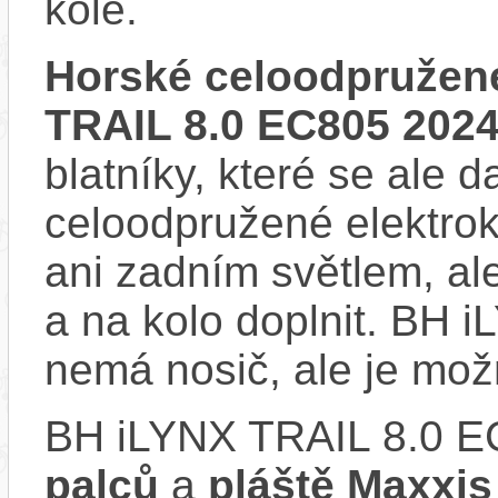
kole.
Horské celoodpružené
TRAIL 8.0 EC805 202
blatníky, které se ale d
celoodpružené elektro
ani zadním světlem, ale
a na kolo doplnit. BH
nemá nosič, ale je mo
BH iLYNX TRAIL 8.0 E
palců
a
pláště Maxxis