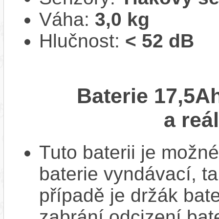
Váha:
3,0 kg
Hlučnost:
< 52 dB
Baterie 17,5A
a reá
Tuto baterii je možné
baterie vyndávací, t
případě je držák bat
zabrání odcizení bate