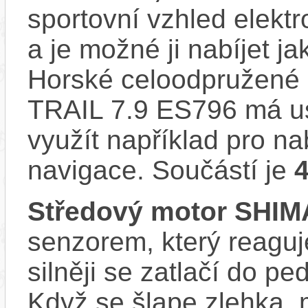
sportovní vzhled elektr
a je možné ji nabíjet ja
Horské celoodpružené 
TRAIL 7.9 ES796 má us
využít například pro na
navigace. Součástí je
Středový motor SHI
senzorem, který reaguje
silněji se zatlačí do p
Když se šlape zlehka, 