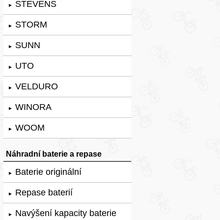
STEVENS
►
STORM
►
SUNN
►
UTO
►
VELDURO
►
WINORA
►
WOOM
►
Náhradní baterie a repase
Baterie originální
►
Repase baterií
►
Navýšení kapacity baterie
►