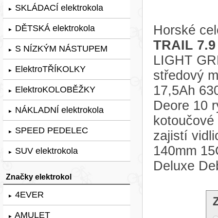
SKLÁDACÍ elektrokola
►
Horské cel
DĚTSKÁ elektrokola
►
TRAIL 7.9
S NÍZKÝM NÁSTUPEM
►
LIGHT GRE
ElektroTŘÍKOLKY
►
středový 
17,5Ah 63
ElektroKOLOBĚŽKY
►
Deore 10 r
NÁKLADNÍ elektrokola
►
kotoučové
SPEED PEDELEC
zajistí vi
►
140mm 15Q
SUV elektrokola
►
Deluxe Deb
Značky elektrokol
4EVER
►
AMULET
►