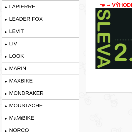
VÝHODNÁ
LAPIERRE
►
LEADER FOX
►
LEVIT
►
LIV
►
LOOK
►
MARIN
►
MAXBIKE
►
MONDRAKER
►
MOUSTACHE
►
MaMiBIKE
►
NORCO
►