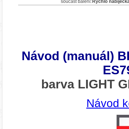
součást balení:
Rychlo nabíječka
Návod (manuál) B
ES79
barva LIGHT 
Návod k