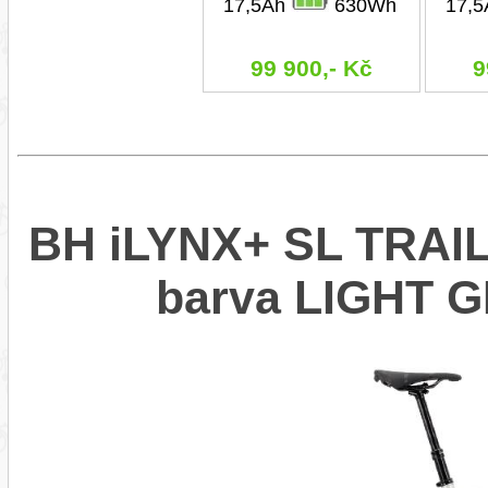
17,5Ah
630Wh
17,
99 900,- Kč
9
BH iLYNX+ SL TRAIL 
barva LIGHT 