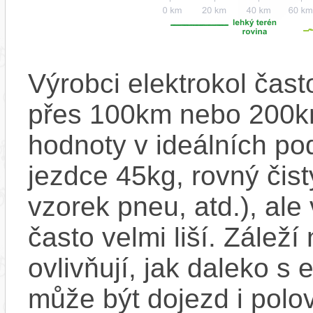
Výrobci elektrokol čas
přes 100km nebo 200km
hodnoty v ideálních p
jezdce 45kg, rovný čistý
vzorek pneu, atd.), ale
často velmi liší. Zálež
ovlivňují, jak daleko s
může být dojezd i polo