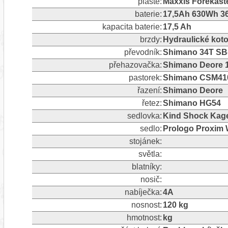
pláště:
Maxxis Forekast
baterie:
17,5Ah 630Wh 36
kapacita baterie:
17,5 Ah
brzdy:
Hydraulické ko
převodník:
Shimano 34T S
přehazovačka:
Shimano Deore 10
pastorek:
Shimano CSM410
řazení:
Shimano Deore
řetez:
Shimano HG54
sedlovka:
Kind Shock Kage
sedlo:
Prologo Proxim 
stojánek:
světla:
blatníky:
nosič:
nabíječka:
4A
nosnost:
120 kg
hmotnost:
kg