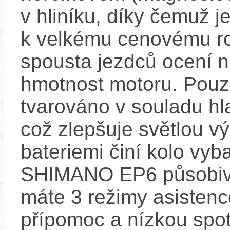
v hliníku, díky čemuž j
k velkému cenovému ro
spousta jezdců ocení ni
hmotnost motoru. Pouz
tvarováno v souladu hla
což zlepšuje světlou vý
bateriemi činí kolo v
SHIMANO EP6 působivě
máte 3 režimy asisten
přípomoc a nízkou spot