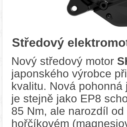
Středový elektrom
Nový středový motor
S
japonského výrobce při
kvalitu. Nová pohonná
je stejně jako EP8 sch
85 Nm, ale narozdíl od 
hořčíkovém (magnesiov