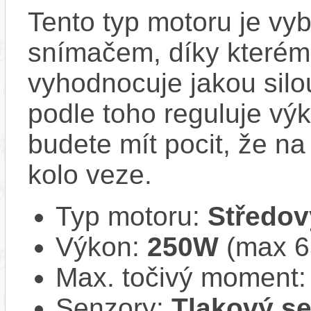
Tento typ motoru je vy
snímačem, díky kterému
vyhodnocuje jakou silo
podle toho reguluje vý
budete mít pocit, že na 
kolo veze.
Typ motoru:
Středov
Výkon:
250W
(max 
Max. točivý moment
Senzory:
Tlakový s