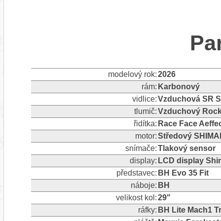
Pa
modelový rok:
2026
rám:
Karbonový
vidlice:
Vzduchová SR S
tlumič:
Vzduchový Rock
řidítka:
Race Face Aeffe
motor:
Středový SHIM
snímače:
Tlakový sensor
display:
LCD display Sh
představec:
BH Evo 35 Fit
náboje:
BH
velikost kol:
29"
ráfky:
BH Lite Mach1 T