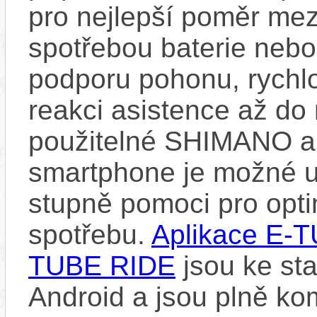
pro nejlepší poměr me
spotřebou baterie neb
podporu pohonu, rychlo
reakci asistence až d
použitelné SHIMANO a
smartphone je možné upr
stupně pomoci pro opti
spotřebu.
Aplikace E
TUBE RIDE
jsou ke st
Android a jsou plně k