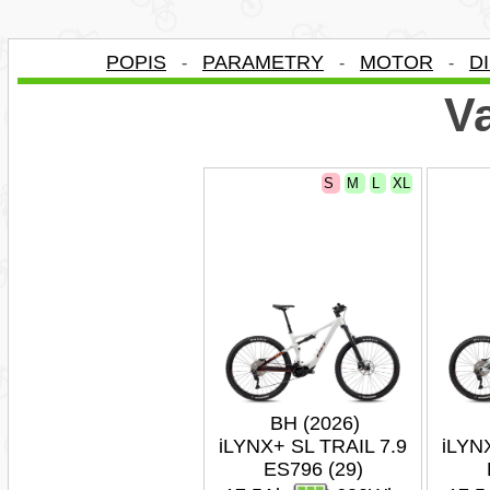
POPIS
PARAMETRY
MOTOR
D
-
-
-
Va
S
M
L
XL
BH (2026)
iLYNX+ SL TRAIL 7.9
iLYN
ES796 (29)