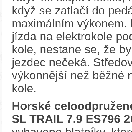
když se zatlačí do ped
maximálním výkonem. D
jízda na elektrokole p
kole, nestane se, že by
jezdec nečeká. Středov
výkonnější než běžné 
kole.
Horské celoodpružené
SL TRAIL 7.9 ES796 2
vybaveno blatníky, kter