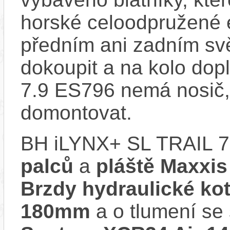
horské celoodpružené 
předním ani zadním svě
dokoupit a na kolo dop
7.9 ES796 nemá nosič,
domontovat.
BH iLYNX+ SL TRAIL 7
palců
a
pláště Maxxis
Brzdy hydraulické k
180mm
a o tlumení se