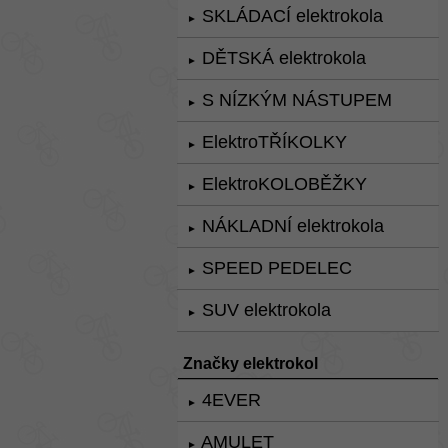
SKLÁDACÍ elektrokola
►
DĚTSKÁ elektrokola
►
S NÍZKÝM NÁSTUPEM
►
ElektroTŘÍKOLKY
►
ElektroKOLOBĚŽKY
►
NÁKLADNÍ elektrokola
►
SPEED PEDELEC
►
SUV elektrokola
►
Značky elektrokol
4EVER
►
AMULET
►