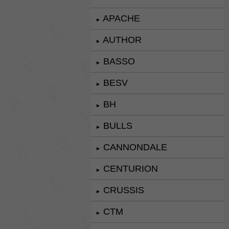
APACHE
►
AUTHOR
►
BASSO
►
BESV
►
BH
►
BULLS
►
CANNONDALE
►
CENTURION
►
CRUSSIS
►
CTM
►