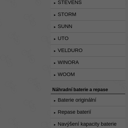
STEVENS
►
STORM
►
SUNN
►
UTO
►
VELDURO
►
WINORA
►
WOOM
►
Náhradní baterie a repase
Baterie originální
►
Repase baterií
►
Navýšení kapacity baterie
►