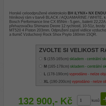
Horské celoodpružené elektrokolo
BH iLYNX+ NX ENDUR
hliníkový rám v barvě BLACK / AQUAMARINE / WHITE, kol
Bosch Performance line CX 85Nm - 5.gen., baterii 22,22
přehazovačku Shimano Deore 12 rychlostí, 10-51z, brzdy
MT520 4 Piston 203mm. Odpružení zajistí vidlice vzduc
a tlumič Vzduchový Rock Shox Psylo 160mm 15QR.
ZVOLTE SI VELIKOST R
S
(155-165cm)
skladem - centrální s
M
(165-178cm)
skladem - centrální s
L
(178-190cm)
vyprodáno - nelze ob
XL
(190-200cm)
vyprodáno - nelze o
132 900,- Kč
kusů