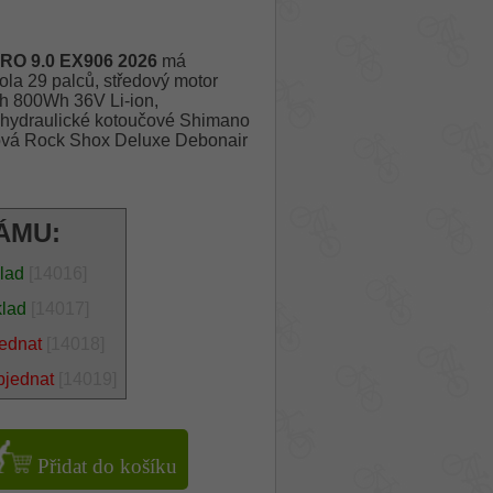
O 9.0 EX906 2026
má
a 29 palců, středový motor
Ah 800Wh 36V Li-ion,
 hydraulické kotoučové Shimano
hová Rock Shox Deluxe Debonair
ÁMU:
klad
[14016]
klad
[14017]
jednat
[14018]
bjednat
[14019]
Přidat do košíku