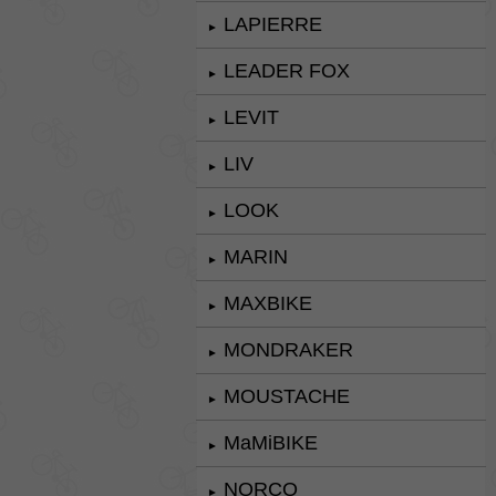
LAPIERRE
►
LEADER FOX
►
LEVIT
►
LIV
►
LOOK
►
MARIN
►
MAXBIKE
►
MONDRAKER
►
MOUSTACHE
►
MaMiBIKE
►
NORCO
►