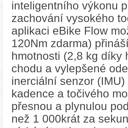
inteligentního výkonu pr
zachování vysokého t
aplikaci eBike Flow m
120Nm zdarma) přináší
hmotnosti (2,8 kg díky 
chodu a vylepšené ode
inerciální senzor (IMU) 
kadence a točivého m
přesnou a plynulou pod
než 1 000krát za sekun