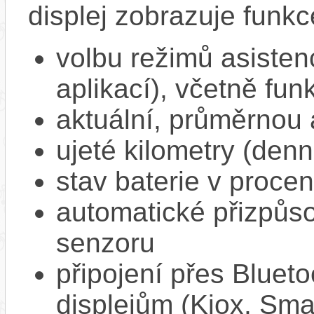
displej zobrazuje funkc
volbu režimů asisten
aplikací), včetně f
aktuální, průměrnou 
ujeté kilometry (denn
stav baterie v proce
automatické přizpůs
senzoru
připojení přes Bluet
displejům (Kiox, Sm