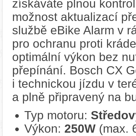
získáváte plnou kontro
možnost aktualizací pře
službě eBike Alarm v r
pro ochranu proti krád
optimální výkon bez nu
přepínání. Bosch CX Ge
i technickou jízdu v ter
a plně připravený na b
Typ motoru:
Středov
Výkon:
250W
(max. 