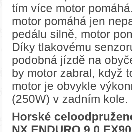
tím více motor pomáhá.
motor pomáhá jen nepat
pedálu silně, motor p
Díky tlakovému senzoru
podobná jízdě na obyče
by motor zabral, když 
motor je obvykle výkon
(250W) v zadním kole.
Horské celoodpružené
NX ENDURO 9.0 EX90