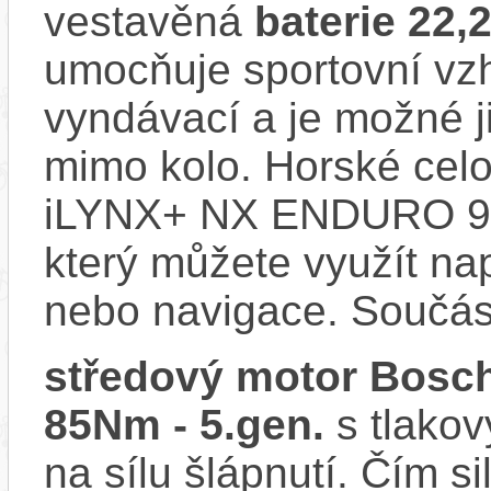
vestavěná
baterie 22,
umocňuje sportovní vzhl
vyndávací a je možné ji 
mimo kolo. Horské cel
iLYNX+ NX ENDURO 9.
který můžete využít nap
nebo navigace. Součás
středový motor Bosch
85Nm - 5.gen.
s tlakov
na sílu šlápnutí. Čím si