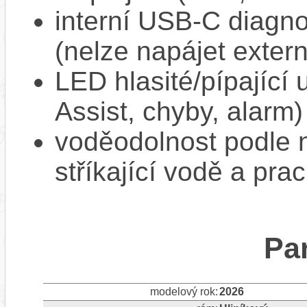
interní USB‑C diagnos
(nelze napájet extern
LED hlasité/pípající
Assist, chyby, alarm)
voděodolnost podle n
stříkající vodě a pra
Pa
modelový rok:
2026