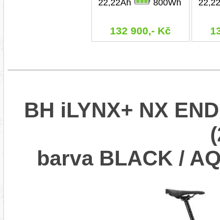
22,22Ah
800Wh
22,2
132 900,- Kč
1
BH iLYNX+ NX END
barva BLACK / 