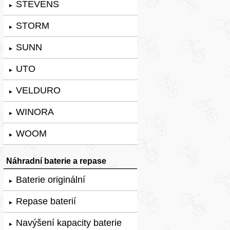
STEVENS
►
STORM
►
SUNN
►
UTO
►
VELDURO
►
WINORA
►
WOOM
►
Náhradní baterie a repase
Baterie originální
►
Repase baterií
►
Navýšení kapacity baterie
►