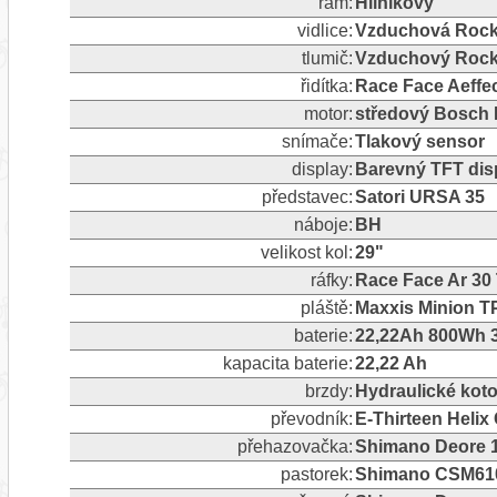
rám:
Hliníkový
vidlice:
Vzduchová Rock
tlumič:
Vzduchový Rock
řidítka:
Race Face Aeffe
motor:
středový Bosch 
snímače:
Tlakový sensor
display:
Barevný TFT dis
představec:
Satori URSA 35
náboje:
BH
velikost kol:
29"
ráfky:
Race Face Ar 30
pláště:
Maxxis Minion TP
baterie:
22,22Ah 800Wh 3
kapacita baterie:
22,22 Ah
brzdy:
Hydraulické kot
převodník:
E-Thirteen Heli
přehazovačka:
Shimano Deore 12
pastorek:
Shimano CSM610