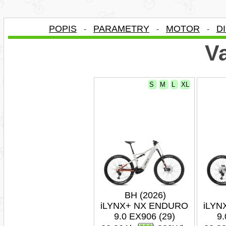
POPIS
PARAMETRY
MOTOR
D
-
-
-
Va
S
M
L
XL
BH (2026)
iLYNX+ NX ENDURO
iLYN
9.0 EX906 (29)
9.