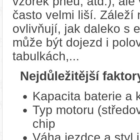
vzorek pneu, atd.), ale
často velmi liší. Zálež
ovlivňují, jak daleko s
může být dojezd i polo
tabulkách,...
Nejdůležitější faktor
Kapacita baterie a 
Typ motoru (středov
chip
Váha jezdce a styl j