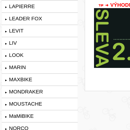
VÝHODNÁ
LAPIERRE
►
LEADER FOX
►
LEVIT
►
LIV
►
LOOK
►
MARIN
►
MAXBIKE
►
MONDRAKER
►
MOUSTACHE
►
MaMiBIKE
►
NORCO
►