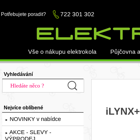
722 301 302
Potřebujete poradit?
Vše o nákupu elektrokola
Půjčovna a
Vyhledávání
Nejvíce oblíbené
iLYNX+
NOVINKY v nabídce
►
AKCE - SLEVY -
►
VÝPRODEJ