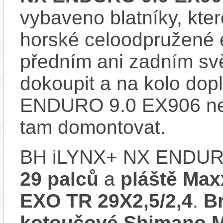
vybaveno blatníky, kter
horské celoodpružené 
předním ani zadním svě
dokoupit a na kolo dop
ENDURO 9.0 EX906 nem
tam domontovat.
BH iLYNX+ NX ENDURO
29 palců
a
pláště Max
EXO TR 29X2,5/2,4
.
B
kotoučové Shimano 