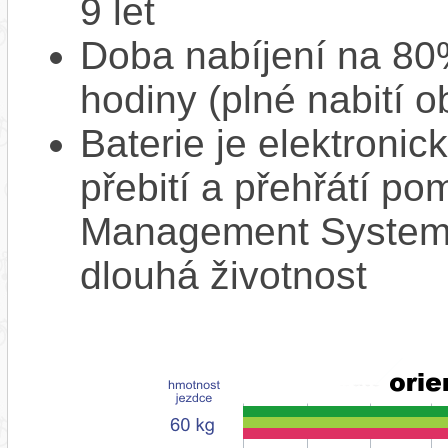
9 let
Doba nabíjení na 80%
hodiny (plné nabití o
Baterie je elektronic
přebití a přehřátí p
Management System),
dlouhá životnost