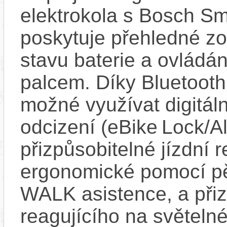
elektrokola s Bosch Sm
poskytuje přehledné zob
stavu baterie a ovládán
palcem. Díky Bluetooth 
možné využívat digitáln
odcizení (eBike Lock/Al
přizpůsobitelné jízdní r
ergonomické pomocí pět
WALK asistence, a přiz
reagujícího na světel