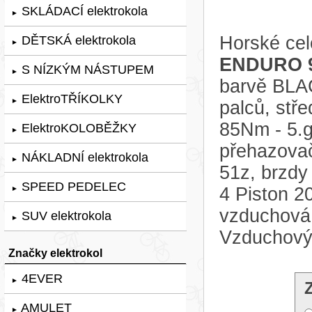
SKLÁDACÍ elektrokola
►
Horské cel
DĚTSKÁ elektrokola
►
ENDURO 9
S NÍZKÝM NÁSTUPEM
►
barvě BLA
ElektroTŘÍKOLKY
►
palců, stř
85Nm - 5.g
ElektroKOLOBĚŽKY
►
přehazovač
NÁKLADNÍ elektrokola
►
51z, brzd
SPEED PEDELEC
4 Piston 2
►
vzduchová 
SUV elektrokola
►
Vzduchový
Značky elektrokol
4EVER
►
AMULET
►