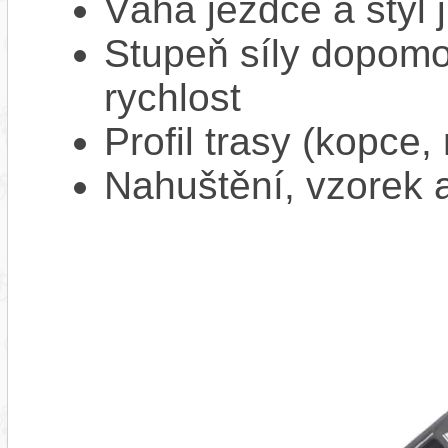
Váha jezdce a styl j
Stupeň síly dopomo
rychlost
Profil trasy (kopce,
Nahuštění, vzorek a