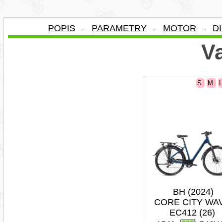
POPIS
PARAMETRY
MOTOR
D
-
-
-
Va
S
M
BH (2024)
CORE CITY WA
EC412 (26)