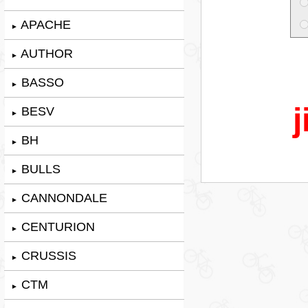
APACHE
►
AUTHOR
►
BASSO
►
j
BESV
►
BH
►
BULLS
►
CANNONDALE
►
CENTURION
►
CRUSSIS
►
CTM
►