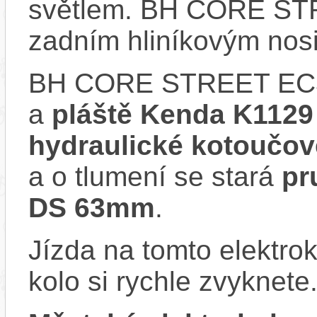
světlem. BH CORE ST
zadním hliníkovým nos
BH CORE STREET EC3
a
pláště Kenda K1129
hydraulické kotouč
a o tlumení se stará
pr
DS 63mm
.
Jízda na tomto elektrok
kolo si rychle zvyknete