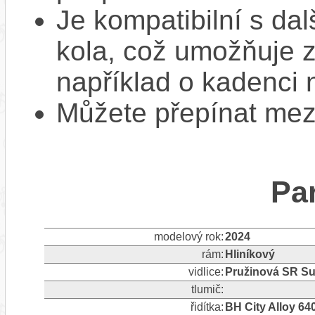
Je kompatibilní s da
kola, což umožňuje z
například o kadenci 
Můžete přepínat mezi
Pa
modelový rok:
2024
rám:
Hliníkový
vidlice:
Pružinová SR S
tlumič:
řidítka:
BH City Alloy 6