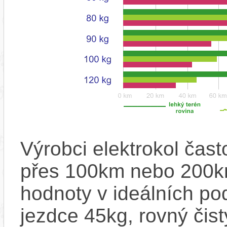
Výrobci elektrokol čas
přes 100km nebo 200km
hodnoty v ideálních p
jezdce 45kg, rovný čistý