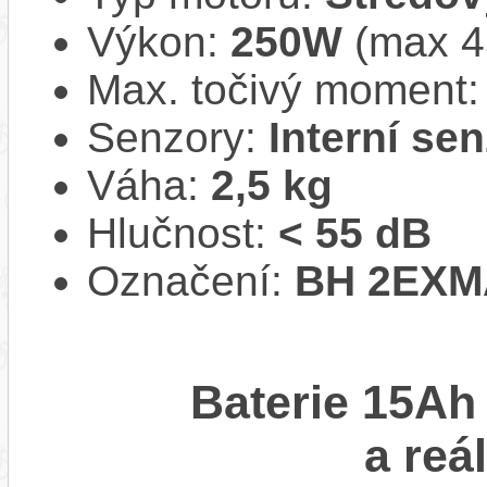
Výkon:
250W
(max 45
Max. točivý moment
Senzory:
Interní se
Váha:
2,5 kg
Hlučnost:
< 55 dB
Označení:
BH 2EXM
Baterie 15Ah
a reá