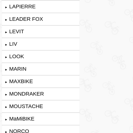
LAPIERRE
►
LEADER FOX
►
LEVIT
►
LIV
►
LOOK
►
MARIN
►
MAXBIKE
►
MONDRAKER
►
MOUSTACHE
►
MaMiBIKE
►
NORCO
►