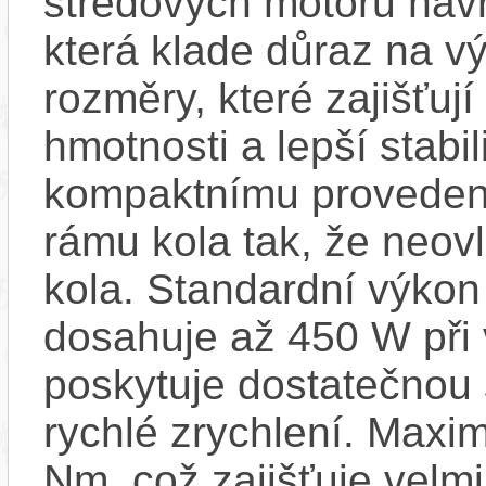
středových motorů navr
která klade důraz na v
rozměry, které zajišťují
hmotnosti a lepší stabi
kompaktnímu provedení
rámu kola tak, že neovl
kola. Standardní výkon
dosahuje až 450 W při 
poskytuje dostatečnou s
rychlé zrychlení. Maxi
Nm, což zajišťuje velmi