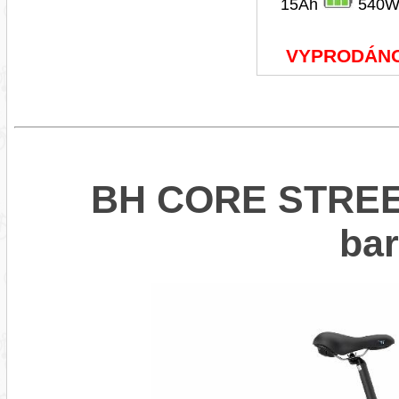
15Ah
540W
VYPRODÁN
BH CORE STREET
ba