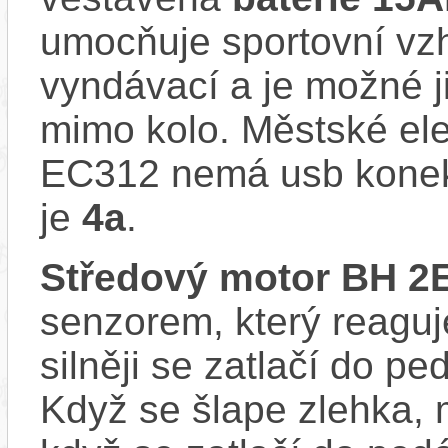
umocňuje sportovní vzhl
vyndávací a je možné ji 
mimo kolo. Městské e
EC312 nemá usb konekt
je
4a
.
Středový motor BH 
senzorem, který reaguje
silněji se zatlačí do p
Když se šlape zlehka, 