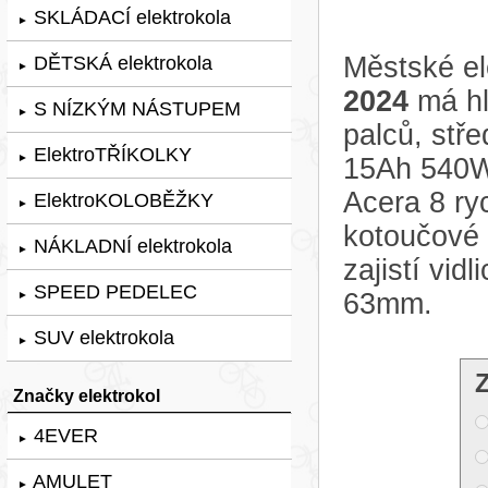
SKLÁDACÍ elektrokola
►
Městské el
DĚTSKÁ elektrokola
►
2024
má hl
S NÍZKÝM NÁSTUPEM
►
palců, stř
ElektroTŘÍKOLKY
►
15Ah 540W
Acera 8 ry
ElektroKOLOBĚŽKY
►
kotoučové
NÁKLADNÍ elektrokola
►
zajistí vi
SPEED PEDELEC
63mm.
►
SUV elektrokola
►
Značky elektrokol
4EVER
►
AMULET
►