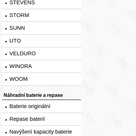
STEVENS
►
STORM
►
SUNN
►
UTO
►
VELDURO
►
WINORA
►
WOOM
►
Náhradní baterie a repase
Baterie originální
►
Repase baterií
►
Navýšení kapacity baterie
►