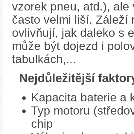
vzorek pneu, atd.), ale
často velmi liší. Zálež
ovlivňují, jak daleko s
může být dojezd i polo
tabulkách,...
Nejdůležitější faktor
Kapacita baterie a 
Typ motoru (středov
chip