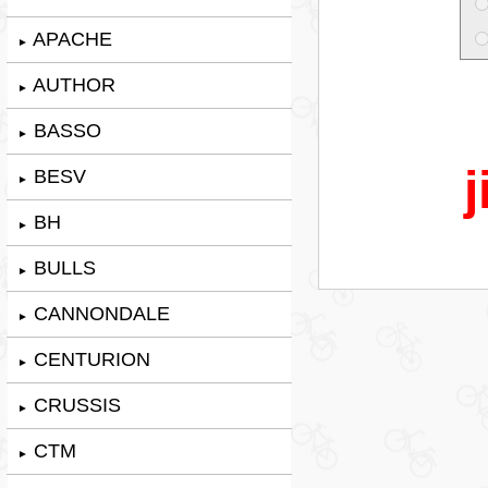
APACHE
►
AUTHOR
►
BASSO
►
j
BESV
►
BH
►
BULLS
►
CANNONDALE
►
CENTURION
►
CRUSSIS
►
CTM
►