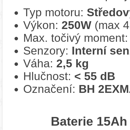
Typ motoru:
Středov
Výkon:
250W
(max 45
Max. točivý moment
Senzory:
Interní se
Váha:
2,5 kg
Hlučnost:
< 55 dB
Označení:
BH 2EXM
Baterie 15Ah