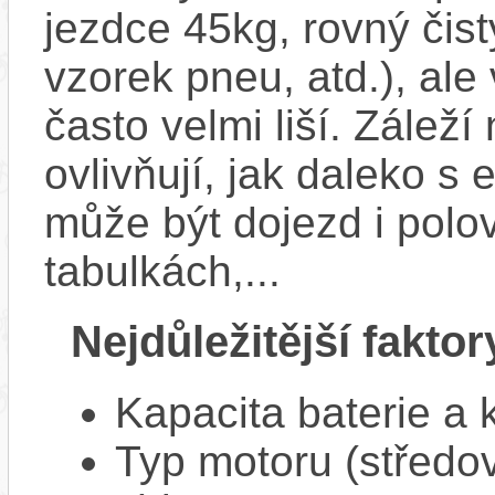
jezdce 45kg, rovný čistý
vzorek pneu, atd.), ale
často velmi liší. Zálež
ovlivňují, jak daleko s
může být dojezd i polo
tabulkách,...
Nejdůležitější faktor
Kapacita baterie a 
Typ motoru (středov