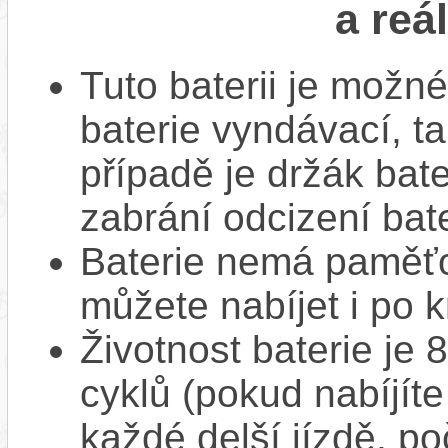
a reá
Tuto baterii je možné
baterie vyndávací, t
případě je držák bat
zabrání odcizení bate
Baterie nemá paměťov
můžete nabíjet i po k
Životnost baterie je 
cyklů (pokud nabíjíte
každé delší jízdě, po