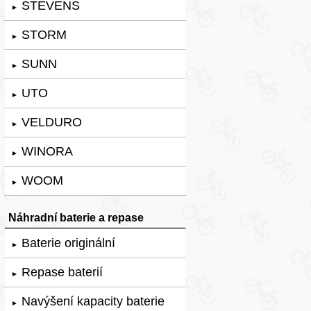
STEVENS
►
STORM
►
SUNN
►
UTO
►
VELDURO
►
WINORA
►
WOOM
►
Náhradní baterie a repase
Baterie originální
►
Repase baterií
►
Navýšení kapacity baterie
►