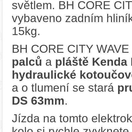
světlem. BH CORE CI
vybaveno zadním hliní
15kg.
BH CORE CITY WAVE 
palců
a
pláště Kenda
hydraulické kotouč
a o tlumení se stará
pr
DS 63mm
.
Jízda na tomto elektrok
kolo si rychle zvyknete