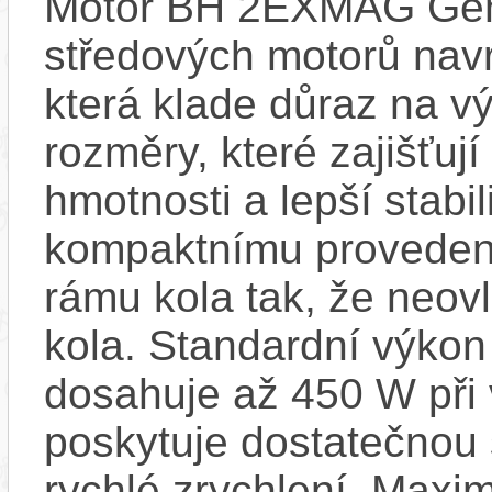
Motor BH 2EXMAG Gen2
středových motorů navr
která klade důraz na v
rozměry, které zajišťují
hmotnosti a lepší stabi
kompaktnímu provedení
rámu kola tak, že neovl
kola. Standardní výkon
dosahuje až 450 W při 
poskytuje dostatečnou s
rychlé zrychlení. Maxi