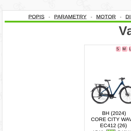
POPIS
PARAMETRY
MOTOR
D
-
-
-
Va
S
M
BH (2024)
CORE CITY WA
EC412 (26)