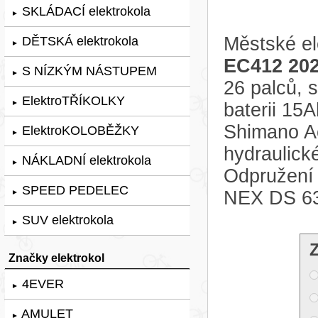
SKLÁDACÍ elektrokola
►
Městské el
DĚTSKÁ elektrokola
►
EC412 20
S NÍZKÝM NÁSTUPEM
►
26 palců,
ElektroTŘÍKOLKY
►
baterii 15
Shimano Ac
ElektroKOLOBĚŽKY
►
hydraulic
NÁKLADNÍ elektrokola
►
Odpružení 
SPEED PEDELEC
NEX DS 6
►
SUV elektrokola
►
Značky elektrokol
4EVER
►
AMULET
►