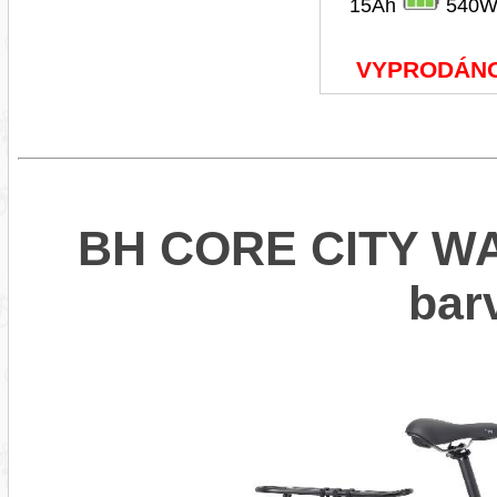
15Ah
540W
VYPRODÁN
BH CORE CITY WA
bar