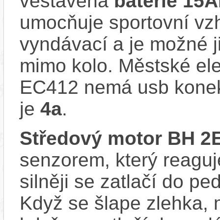
vestavěná
baterie 15
umocňuje sportovní vzhl
vyndávací a je možné ji 
mimo kolo. Městské e
EC412 nemá usb konekt
je
4a
.
Středový motor BH 
senzorem, který reaguje
silněji se zatlačí do p
Když se šlape zlehka, 