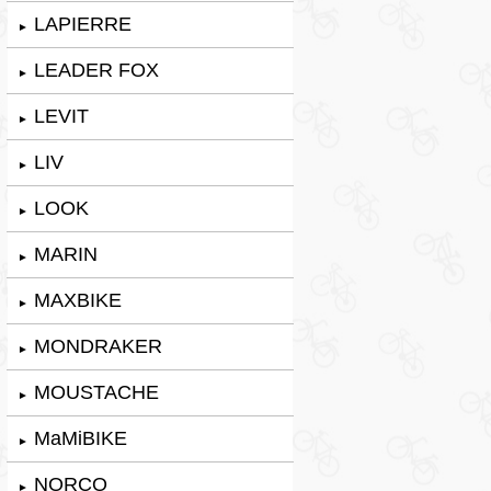
LAPIERRE
►
LEADER FOX
►
LEVIT
►
LIV
►
LOOK
►
MARIN
►
MAXBIKE
►
MONDRAKER
►
MOUSTACHE
►
MaMiBIKE
►
NORCO
►