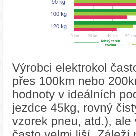
Výrobci elektrokol čas
přes 100km nebo 200km
hodnoty v ideálních p
jezdce 45kg, rovný čistý
vzorek pneu, atd.), ale
často velmi liší. Zálež