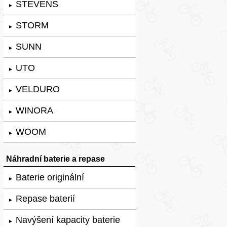
STEVENS
►
STORM
►
SUNN
►
UTO
►
VELDURO
►
WINORA
►
WOOM
►
Náhradní baterie a repase
Baterie originální
►
Repase baterií
►
Navýšení kapacity baterie
►