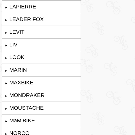
LAPIERRE
►
LEADER FOX
►
LEVIT
►
LIV
►
LOOK
►
MARIN
►
MAXBIKE
►
MONDRAKER
►
MOUSTACHE
►
MaMiBIKE
►
NORCO
►