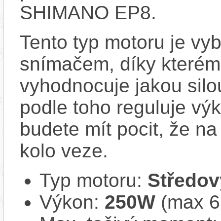
SHIMANO EP8.
Tento typ motoru je vy
snímačem, díky kterému
vyhodnocuje jakou silo
podle toho reguluje vý
budete mít pocit, že na 
kolo veze.
Typ motoru:
Středov
Výkon:
250W
(max 