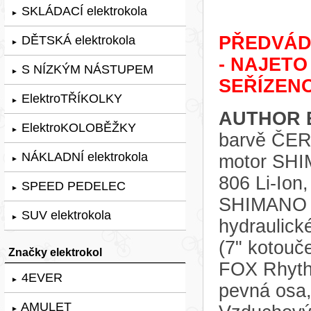
SKLÁDACÍ elektrokola
►
PŘEDVÁDĚ
DĚTSKÁ elektrokola
►
- NAJETO
S NÍZKÝM NÁSTUPEM
►
SEŘÍZENO
ElektroTŘÍKOLKY
►
AUTHOR E
ElektroKOLOBĚŽKY
►
barvě ČERN
NÁKLADNÍ elektrokola
motor SHI
►
806 Li-Ion
SPEED PEDELEC
►
SHIMANO Cu
SUV elektrokola
►
hydraulick
(7" kotouče
Značky elektrokol
FOX Rhyth
4EVER
►
pevná osa,
AMULET
►