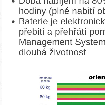
Doba nabíjení na 80%
hodiny (plné nabití o
Baterie je elektronic
přebití a přehřátí p
Management System),
dlouhá životnost