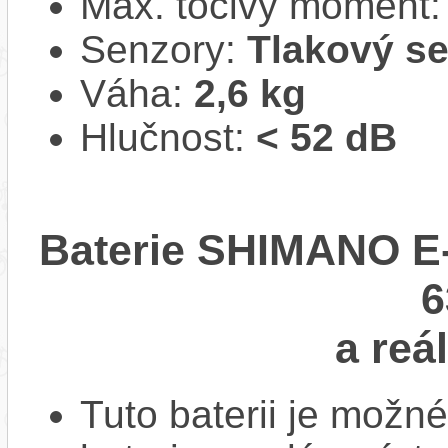
Max. točivý moment
Senzory:
Tlakový s
Váha:
2,6 kg
Hlučnost:
< 52 dB
Baterie SHIMANO E-8
a reá
Tuto baterii je možné