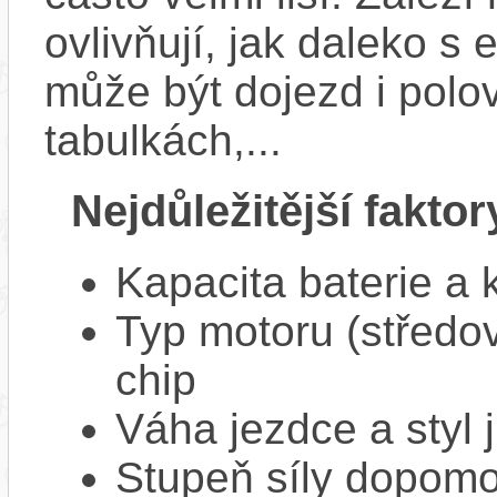
ovlivňují, jak daleko s
může být dojezd i polo
tabulkách,...
Nejdůležitější faktor
Kapacita baterie a 
Typ motoru (středov
chip
Váha jezdce a styl j
Stupeň síly dopomo