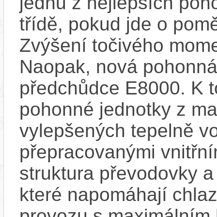
jednu z nejlepších poh
třídě, pokud jde o pom
Zvýšení točivého mome
Naopak, nová pohonná 
předchůdce E8000. K t
pohonné jednotky z mag
vylepšených tepelně vo
přepracovanými vnitřní
struktura převodovky 
které napomáhají chlaze
provozu s maximálním