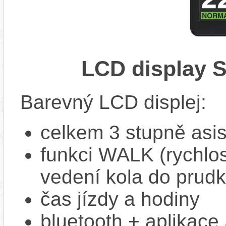
LCD display 
Barevný LCD displej:
celkem 3 stupně asi
funkci WALK (rychlost
vedení kola do prud
čas jízdy a hodiny
bluetooth + aplikac