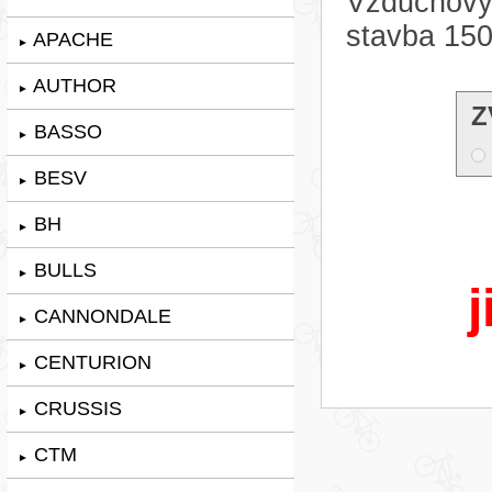
Vzduchový
stavba 15
APACHE
►
AUTHOR
►
Z
BASSO
►
BESV
►
BH
►
BULLS
►
j
CANNONDALE
►
CENTURION
►
CRUSSIS
►
CTM
►