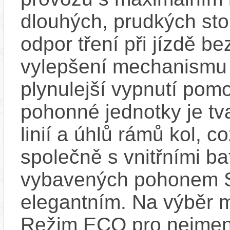
dlouhých, prudkých sto
odpor tření při jízdě b
vylepšení mechanismu s
plynulejší vypnutí pom
pohonné jednotky je tv
linií a úhlů rámů kol, c
společně s vnitřními bat
vybavených pohonem 
elegantním. Na výběr m
Režim ECO pro nejmen