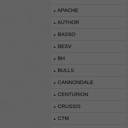
APACHE
►
AUTHOR
►
BASSO
►
BESV
►
BH
►
BULLS
►
CANNONDALE
►
CENTURION
►
CRUSSIS
►
CTM
►