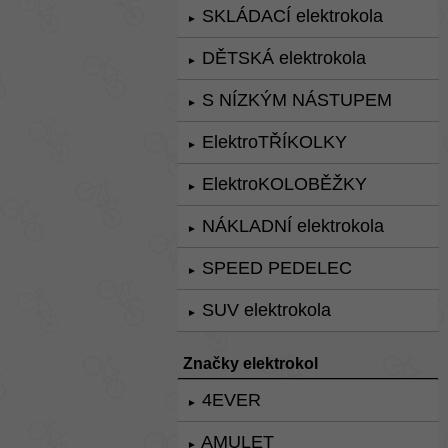
SKLÁDACÍ elektrokola
►
DĚTSKÁ elektrokola
►
S NÍZKÝM NÁSTUPEM
►
ElektroTŘÍKOLKY
►
ElektroKOLOBĚŽKY
►
NÁKLADNÍ elektrokola
►
SPEED PEDELEC
►
SUV elektrokola
►
Značky elektrokol
4EVER
►
AMULET
►