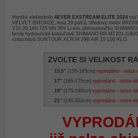
Horské elektrokolo
4EVER EXSTREAM ELITE 2024
má h
VELVET /BRONZE, kola 29 palců, středový motor BROSE
V10 20,1Ah 725 Wh 36V Li-ion, přehazovačku SHIMA
brzdy hydraulické kotoučové SHIMANO BR-MT201 (180/160 
vzduchová SUNTOUR XCR34 29B AIR 15 100 RLO.
ZVOLTE SI VELIKOST R
15,5"
(155-165cm)
vyprodáno - nelze 
17"
(165-175cm)
vyprodáno - nelze o
19"
(175-190cm)
vyprodáno - nelze o
21"
(190-202cm)
vyprodáno - nelze o
VYPRODÁ