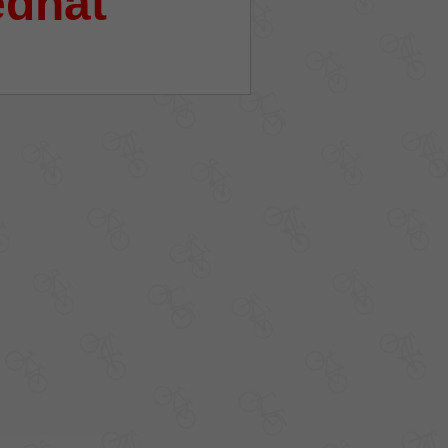
ednat