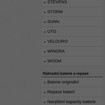
STEVENS
►
STORM
►
SUNN
►
UTO
►
VELDURO
►
WINORA
►
WOOM
►
Náhradní baterie a repase
Baterie originální
►
Repase baterií
►
Navýšení kapacity baterie
►