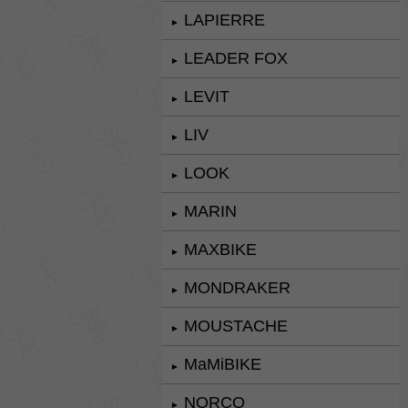
LAPIERRE
►
LEADER FOX
►
LEVIT
►
LIV
►
LOOK
►
MARIN
►
MAXBIKE
►
MONDRAKER
►
MOUSTACHE
►
MaMiBIKE
►
NORCO
►