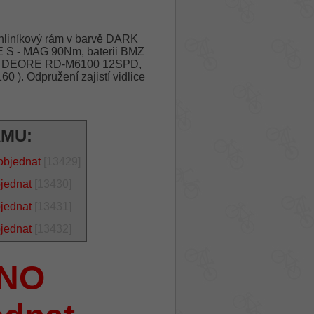
liníkový rám v barvě DARK
 S - MAG 90Nm, baterii BMZ
NO DEORE RD-M6100 12SPD,
). Odpružení zajistí vidlice
ÁMU:
objednat
[13429]
bjednat
[13430]
bjednat
[13431]
bjednat
[13432]
NO